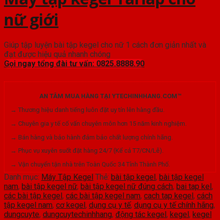
nữ giới
Giúp tập luyện bài tập kegel cho nữ 1 cách đơn giản nhất và
đạt được hiệu quả nhanh chóng
Gọi ngay tổng đài tư vấn: 0825.8888.90
AN TÂM MUA HÀNG TẠI YTECHINHHANG.COM™
→ Thương hiệu danh tiếng luôn đặt uy tín lên hàng đầu.
→ Chuyên gia y tế cố vấn chuyên môn hơn 15 năm kinh nghiệm.
→ Bán hàng và bảo hành đảm bảo chất lượng chính hãng.
→ Phục vụ xuyên suốt đặt hàng 24/7 (Kể cả T7/CN/Lễ).
→ Vận chuyển tận nhà trên Toàn Quốc 34 Tỉnh Thành Phố.
Danh mục:
Máy Tập Kegel
Thẻ:
bài tập kegel
,
bài tập kegel
nam
,
bài tập kegel nữ
,
bài tập kegel nữ đúng cách
,
bai tap kel
,
các bài tập kegel
,
các bài tập kegel nam
,
cach tap kegel
,
cách
tập kegel nam
,
cơ kegel
,
dụng cụ y tế
,
dụng cụ y tế chính hãng
,
dungcuyte
,
dungcuytechinhhang
,
động tác kegel
,
kegel
,
kegel