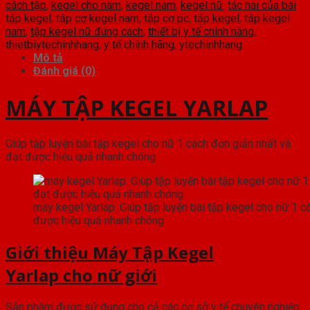
cách tập
,
kegel cho nam
,
kegel nam
,
kegel nữ
,
tác hai của bài
tập kegel
,
tập cơ kegel nam
,
tập cơ pc
,
tập kegel
,
tập kegel
nam
,
tập kegel nữ đúng cách
,
thiết bị y tế chính hãng
,
thietbiytechinhhang
,
y tế chính hãng
,
ytechinhhang
Mô tả
Đánh giá (0)
MÁY TẬP KEGEL YARLAP
Giúp tập luyện bài tập kegel cho nữ 1 cách đơn giản nhất và
đạt được hiệu quả nhanh chóng
máy kegel Yarlap: Giúp tập luyện bài tập kegel cho nữ 1 c
được hiệu quả nhanh chóng
Giới thiệu Máy Tập Kegel
Yarlap cho nữ giới
Sản phâm được sử dụng cho cả các cơ sở y tế chuyên nghiệp