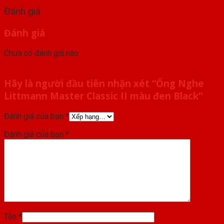
Đánh giá
Đánh giá
Chưa có đánh giá nào.
Hãy là người đầu tiên nhận xét “Ống Nghe
Littmann Master Classic II màu đen Black”
Đánh giá của bạn
*
Đánh giá của bạn
*
Tên
*