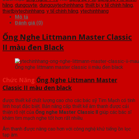
hãng
,
dungcuyte
,
dungcuytechinhhang
,
thiết bị y tế chính hãng
,
thietbiytechinhhang
,
y tế chính hãng
,
ytechinhhang
Mô tả
Đánh giá (0)
Ống Nghe Littmann Master Classic
II màu đen Black
Ống nghe littmann master classic ii màu đen black
Chức Năng
Ống Nghe Littmann Master
Classic II màu đen black
được thiết kế chất lượng cao cho các bác sỹ Tim Mạch có tính
linh hoạt đặc biệt. Bản nâng cấp thiết kế âm thanh được cải
thiện rõ rệt của
Ống nghe Master Classic II
giúp các bác sĩ
khám tim mạch nghe tốt hơn rất nhiều.
Âm thanh được nâng cao hơn với công nghệ khử tiếng ồn lọc
tạp âm.