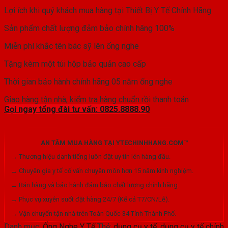
Lợi ích khi quý khách mua hàng tại Thiết Bị Y Tế Chính Hãng
Sản phẩm chất lượng đảm bảo chính hãng 100%
Miễn phí khắc tên bác sỹ lên ống nghe
Tặng kèm một túi hộp bảo quản cao cấp
Thời gian bảo hành chính hãng 05 năm ống nghe
Giao hàng tận nhà, kiểm tra hàng chuẩn rồi thanh toán
Gọi ngay tổng đài tư vấn: 0825.8888.90
AN TÂM MUA HÀNG TẠI YTECHINHHANG.COM™
→ Thương hiệu danh tiếng luôn đặt uy tín lên hàng đầu.
→ Chuyên gia y tế cố vấn chuyên môn hơn 15 năm kinh nghiệm.
→ Bán hàng và bảo hành đảm bảo chất lượng chính hãng.
→ Phục vụ xuyên suốt đặt hàng 24/7 (Kể cả T7/CN/Lễ).
→ Vận chuyển tận nhà trên Toàn Quốc 34 Tỉnh Thành Phố.
Danh mục:
Ống Nghe Y Tế
Thẻ:
dụng cụ y tế
,
dụng cụ y tế chính