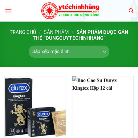
Skip
to
content
TRANG CHỦ
/
SẢN PHẨM
/
SẢN PHẨM ĐƯỢC GẮN
THẺ “DUNGCUYTECHINHHANG”