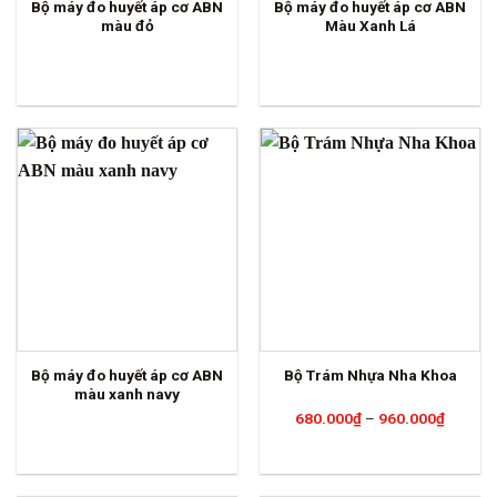
Bộ máy đo huyết áp cơ ABN
Bộ máy đo huyết áp cơ ABN
màu đỏ
Màu Xanh Lá
Bộ máy đo huyết áp cơ ABN
Bộ Trám Nhựa Nha Khoa
màu xanh navy
Khoảng
680.000
₫
–
960.000
₫
giá:
từ
680.00
đến
960.00