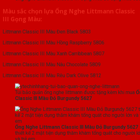
Màu sắc chọn lựa Ống Nghe Littmann Classic
III Gọng Màu:
Littmann Classic III Màu Đen Black 5803
Littmann Classic III Màu Hồng Raspberry 5806
Littmann Classic III Màu Xanh Carribbean 5807
Littmann Classic III Màu Nâu Chocolate 5809
Littmann Classic III Màu Rêu Dark Olive 5812
Túi bảo quản ống nghe littmann được tặng kèm khi mua
Ố
Classic III Màu Đỏ Burgundy 5627
Ống Nghe Littmann Classic III Màu Đỏ Burgundy 5627
thiết kế 2 mặt tiện dụng thăm khám tổng quát cho người l
và trẻ em