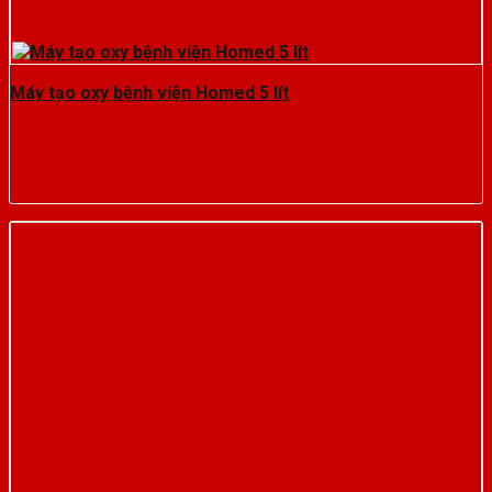
Máy tạo oxy bệnh viện Homed 5 lít