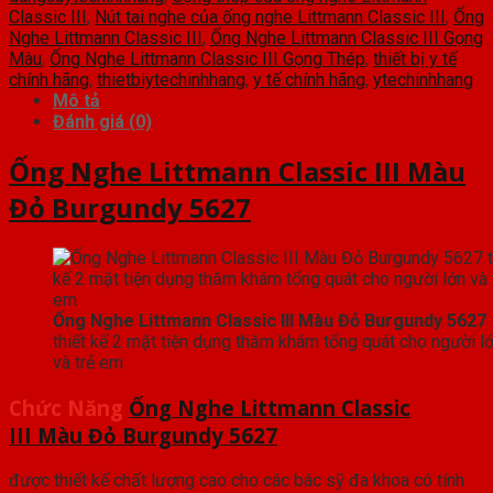
Classic III
,
Nút tai nghe của ống nghe Littmann Classic III
,
Ống
Nghe Littmann Classic III
,
Ống Nghe Littmann Classic III Gọng
Màu
,
Ống Nghe Littmann Classic III Gọng Thép
,
thiết bị y tế
chính hãng
,
thietbiytechinhhang
,
y tế chính hãng
,
ytechinhhang
Mô tả
Đánh giá (0)
Ống Nghe Littmann Classic III Màu
Đỏ Burgundy 5627
Ống Nghe Littmann Classic III Màu Đỏ Burgundy 5627
thiết kế 2 mặt tiện dụng thăm khám tổng quát cho người l
và trẻ em
Chức Năng
Ống Nghe Littmann Classic
III Màu Đỏ Burgundy 5627
được thiết kế chất lượng cao cho các bác sỹ đa khoa có tính