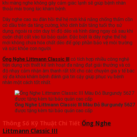
khi màng nghe không gây cảm giác lạnh sẽ giúp bệnh nhân
thoải mái trong lúc khám bệnh.
Dây nghe cao su đàn hồi thế hệ mới khả năng chống thấm cồn
có dầu trên da tăng cường, khó dính bẩn tăng tuổi thọ sử
dụng, ngoài ra còn duy trì độ dẻo và hình dáng ngay cả sau khi
cuộn chặt cất vào túi bảo quản. Đặc biệt là dây nghe thế hệ
mới không chứa hóa chất dẻo để góp phần bảo vệ môi trường
và sức khỏe con người.
Ống Nghe Littmann Classic III
có tích hợp nhiều công nghệ
tiện dụng với thiết kế linh hoạt đa năng đạt giải thưởng và có
độ nhạy cảm nhận âm thanh rất tốt cho các chuyên gia y tế bác
sỹ đa khoa khám bệnh đánh giá tin cậy giúp phục vụ bệnh
nhân một cách tốt nhất.
Ống Nghe Littmann Classic III Màu Đỏ Burgundy 5627
được tặng kèm túi bảo quản cao cấp
Thông Số Kỹ Thuật Chi Tiết
Ống Nghe
Littmann Classic III