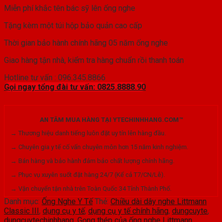
Miễn phí khắc tên bác sỹ lên ống nghe
Tặng kèm một túi hộp bảo quản cao cấp
Thời gian bảo hành chính hãng 05 năm ống nghe
Giao hàng tận nhà, kiểm tra hàng chuẩn rồi thanh toán
Hotline tư vấn : 096.345.8866
Gọi ngay tổng đài tư vấn: 0825.8888.90
AN TÂM MUA HÀNG TẠI YTECHINHHANG.COM™
→ Thương hiệu danh tiếng luôn đặt uy tín lên hàng đầu.
→ Chuyên gia y tế cố vấn chuyên môn hơn 15 năm kinh nghiệm.
→ Bán hàng và bảo hành đảm bảo chất lượng chính hãng.
→ Phục vụ xuyên suốt đặt hàng 24/7 (Kể cả T7/CN/Lễ).
→ Vận chuyển tận nhà trên Toàn Quốc 34 Tỉnh Thành Phố.
Danh mục:
Ống Nghe Y Tế
Thẻ:
Chiều dài dây nghe Littmann
Classic III
,
dụng cụ y tế
,
dụng cụ y tế chính hãng
,
dungcuyte
,
dungcuytechinhhang
,
Gọng thép của ống nghe Littmann