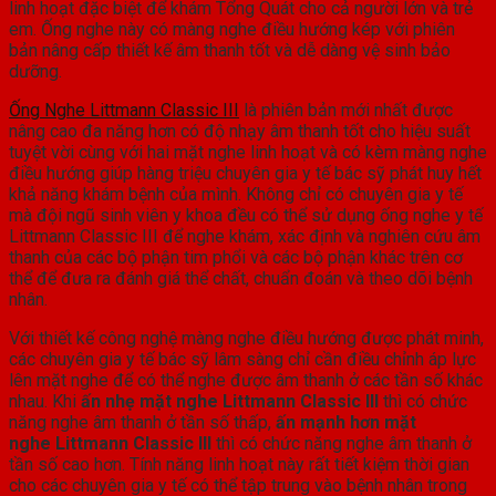
linh hoạt đặc biệt để khám Tổng Quát cho cả người lớn và trẻ
em. Ống nghe này có màng nghe điều hướng kép với phiên
bản nâng cấp thiết kế âm thanh tốt và dễ dàng vệ sinh bảo
dưỡng.
Ống Nghe Littmann Classic III
là phiên bản mới nhất được
nâng cao đa năng hơn có độ nhạy âm thanh tốt cho hiệu suất
tuyệt vời cùng với hai mặt nghe linh hoạt và có kèm màng nghe
điều hướng giúp hàng triệu chuyên gia y tế bác sỹ phát huy hết
khả năng khám bệnh của mình. Không chỉ có chuyên gia y tế
mà đội ngũ sinh viên y khoa đều có thể sử dụng ống nghe y tế
Littmann Classic III để nghe khám, xác định và nghiên cứu âm
thanh của các bộ phận tim phổi và các bộ phận khác trên cơ
thể để đưa ra đánh giá thể chất, chuẩn đoán và theo dõi bệnh
nhân.
Với thiết kế công nghệ màng nghe điều hướng được phát minh,
các chuyên gia y tế bác sỹ lâm sàng chỉ cần điều chỉnh áp lực
lên mặt nghe để có thể nghe được âm thanh ở các tần số khác
nhau. Khi
ấn nhẹ mặt nghe Littmann Classic III
thì có chức
năng nghe âm thanh ở tần số thấp,
ấn mạnh hơn mặt
nghe Littmann Classic III
thì có chức năng nghe âm thanh ở
tần số cao hơn. Tính năng linh hoạt này rất tiết kiệm thời gian
cho các chuyên gia y tế có thể tập trung vào bệnh nhân trong