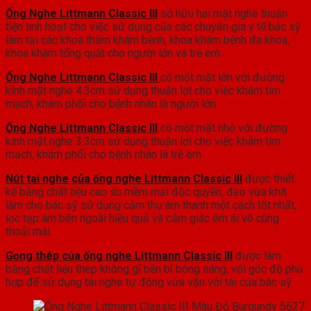
Ống Nghe Littmann Classic III
sở hữu hai mặt nghe thuận
tiện linh hoạt cho việc sử dụng của các chuyên gia y tế bác sỹ
làm tại các khoa thăm khám bệnh, khoa khám bệnh đa khoa,
khoa khám tổng quát cho người lớn và trẻ em.
Ống Nghe Littmann Classic III
có một mặt lớn với đường
kính mặt nghe 4.3cm sử dụng thuận lợi cho việc khám tim
mạch, khám phổi cho bệnh nhân là người lớn
Ống Nghe Littmann Classic III
có một mặt nhỏ với đường
kính mặt nghe 3.3cm sử dụng thuận lợi cho việc khám tim
mạch, khám phổi cho bệnh nhân là trẻ em
Nút tai nghe của ống nghe Littmann Classic III
được thiết
kế bằng chất liệu cao su mềm mại độc quyền, đeo vừa khít
làm cho bác sỹ sử dụng cảm thụ âm thanh một cách tốt nhất,
lọc tạp âm bên ngoài hiệu quả và cảm giác êm ái vô cùng
thoải mái.
Gọng thép của ống nghe Littmann Classic III
được làm
bằng chất liệu thép không gỉ bền bỉ bóng sáng, với góc độ phù
hợp để sử dụng tai nghe tự động vừa vặn với tai của bác sỹ