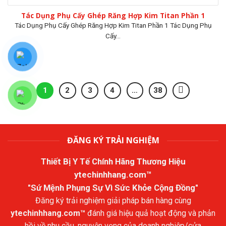
Tác Dụng Phụ Cấy Ghép Răng Hợp Kim Titan Phần 1
Tác Dụng Phụ Cấy Ghép Răng Hợp Kim Titan Phần 1 Tác Dụng Phụ
Cấy...
1
2
3
4
…
38
ĐĂNG KÝ TRẢI NGHIỆM
Thiết Bị Y Tế Chính Hãng Thương Hiệu
ytechinhhang.com™
"Sứ Mệnh Phụng Sự Vì Sức Khỏe Cộng Đồng"
Đăng ký trải nghiệm giải pháp bán hàng cùng
ytechinhhang.com™
đánh giá hiệu quả hoạt động và phản
hồi về nhu cầu, nguyện vọng của doanh nghiệp/cửa