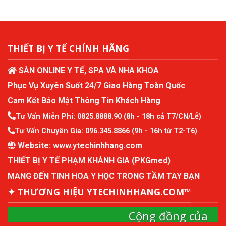
THIẾT BỊ Y TẾ CHÍNH HÃNG
SÀN ONLINE Y TẾ, SPA VÀ NHA KHOA
Phục Vụ Xuyên Suốt 24/7 Giao Hàng Toàn Quốc
Cam Kết Bảo Mật Thông Tin Khách Hàng
Tư Vấn Miễn Phí:
0825.8888.90
(8h - 18h cả T7/CN/Lễ)
Tư Vấn Chuyên Gia:
096.345.8866
(9h - 16h từ T2-T6)
Website:
www.ytechinhhang.com
THIẾT BỊ Y TẾ PHẠM KHÁNH GIA (PKGmed)
MANG ĐẾN TINH HOA Y HỌC TRONG TẦM TAY BẠN
✦ THƯƠNG HIỆU YTECHINHHANG.COM™
Cộng đồng của