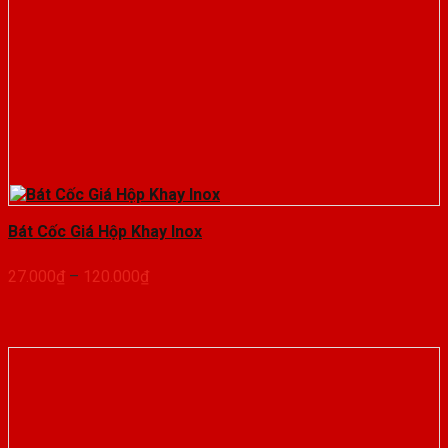
Bát Cốc Giá Hộp Khay Inox
Khoảng
27.000
₫
–
120.000
₫
giá:
từ
27.000₫
đến
120.000₫