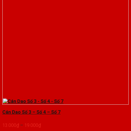
Cán Dao Số 3 – Số 4 – Số 7
Khoảng
13.000
₫
–
19.000
₫
giá: