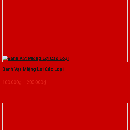
Banh Vạt Miệng Lợi Các Loại
Khoảng
180.000
₫
–
280.000
₫
giá:
từ
180.000₫
đến
280.000₫