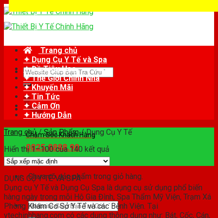
Skip
to
content
Trang chủ
✦ Dụng Cụ Y Tế và Spa
✦ Đồ Tiêu Hao
Tìm
✦ Thế Giới Chỉnh Nha
kiếm:
✦ Khuyến Mãi
✦ Tin Tức
✦ Cảm Ơn
✦ Hướng Dẫn
Trang chủ
/
Sản Phẩm
/
Dụng Cụ Y Tế
Chăm Sóc Khách Hàng
0825.8888.90
Hiển thị 1–100 của 140 kết quả
Chưa có sản phẩm trong giỏ hàng.
DỤNG CỤ Y TẾ VÀ SPA
Dụng cụ Y Tế và Dụng Cụ Spa là dụng cụ sử dụng phổ biến
hàng ngày trong mỗi Hộ Gia Đình, Spa Thẩm Mỹ Viện, Trạm Xá
Tìm
Phòng Khám Cơ Sở Y Tế và các Bệnh Viện. Tại
kiếm:
ytechinhhang.com có các dụng thông dụng như: Bát, Cốc, Cán,