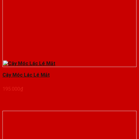
Cây Móc Lác Lé Mắt
195.000
₫