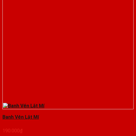
Banh Vén Lật Mí
190.000
₫