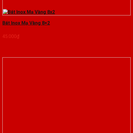
Bát Inox Mạ Vàng 8×2
45.000
₫