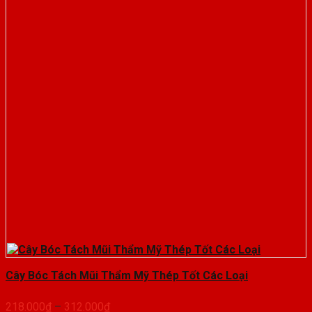
Cây Bóc Tách Mũi Thẩm Mỹ Thép Tốt Các Loại
Khoảng
218.000
₫
–
312.000
₫