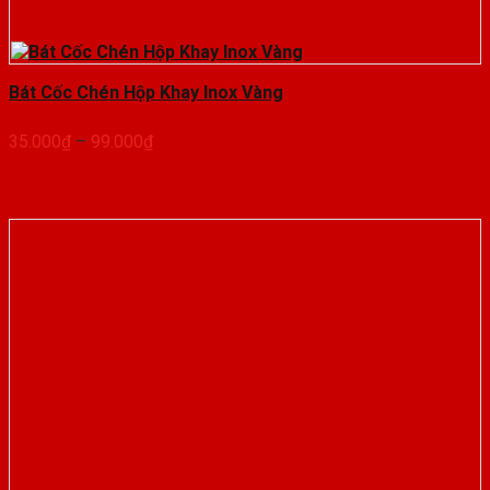
Bát Cốc Chén Hộp Khay Inox Vàng
Khoảng
35.000
₫
–
99.000
₫
giá:
từ
35.000₫
đến
99.000₫