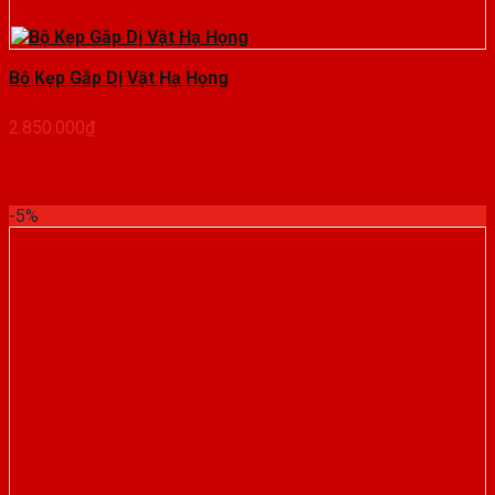
Bộ Kẹp Gắp Dị Vật Hạ Họng
2.850.000
₫
-5%