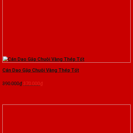
Cán Dao Gập Chuôi Vàng Thép Tốt
Giá
Giá
390.000
₫
370.000
₫
gốc
hiện
là:
tại
390.000₫.
là:
370.000₫.