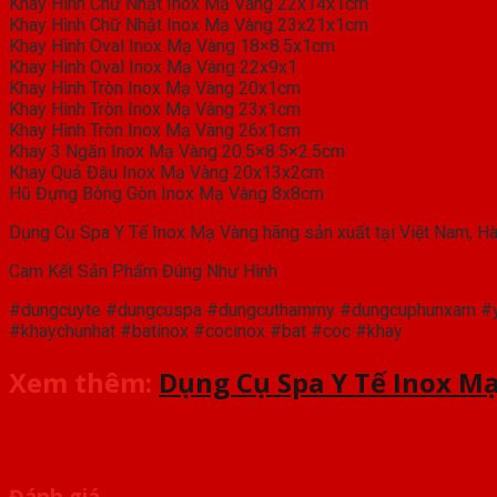
Khay Hình Chữ Nhật Inox Mạ Vàng 22x14x1cm
Khay Hình Chữ Nhật Inox Mạ Vàng 23x21x1cm
Khay Hình Oval Inox Mạ Vàng 18×8.5x1cm
Khay Hình Oval Inox Mạ Vàng 22x9x1
Khay Hình Tròn Inox Mạ Vàng 20x1cm
Khay Hình Tròn Inox Mạ Vàng 23x1cm
Khay Hình Tròn Inox Mạ Vàng 26x1cm
Khay 3 Ngăn Inox Mạ Vàng 20.5×8.5×2.5cm
Khay Quả Đậu Inox Mạ Vàng 20x13x2cm
Hũ Đựng Bông Gòn Inox Mạ Vàng 8x8cm
Dụng Cụ Spa Y Tế Inox Mạ Vàng hãng sản xuất tại Việt Nam, Hà
Cam Kết Sản Phẩm Đúng Như Hình
#dungcuyte #dungcuspa #dungcuthammy #dungcuphunxam #yte
#khaychunhat #batinox #cocinox #bat #coc #khay
Xem thêm:
Dụng Cụ Spa Y Tế Inox M
Đánh giá