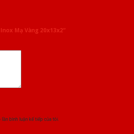
 Inox Mạ Vàng 20x13x2”
lần bình luận kế tiếp của tôi.