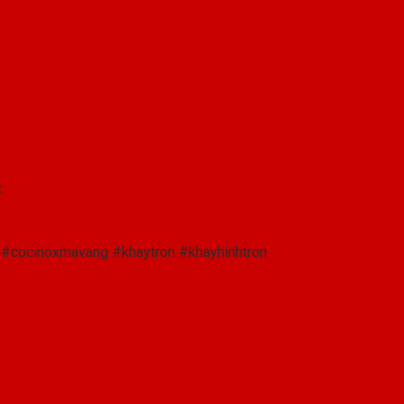
.
cocinoxmavang #khaytron #khayhinhtron