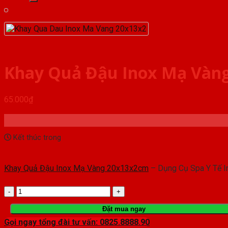
Khay Quả Đậu Inox Mạ Vàn
65.000
₫
Kết thúc trong
Khay Quả Đậu Inox Mạ Vàng 20x13x2cm
– Dụng Cụ Spa Y Tế In
Khay
Quả
Đặt mua ngay
Gọi ngay tổng đài tư vấn: 0825.8888.90
Đậu