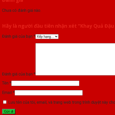
Chưa có đánh giá nào.
Hãy là người đầu tiên nhận xét “Khay Quả Đậu
Đánh giá của bạn
*
Đánh giá của bạn
*
Tên
*
Email
*
Lưu tên của tôi, email, và trang web trong trình duyệt này cho 