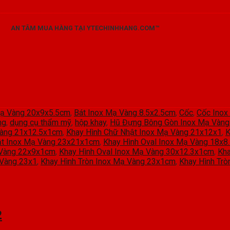
AN TÂM MUA HÀNG TẠI YTECHINHHANG.COM™
Mạ Vàng 20x9x5.5cm
,
Bát Inox Mạ Vàng 8.5x2.5cm
,
Cốc
,
Cốc Inox
ng
,
dụng cụ thẩm mỹ
,
hộp khay
,
Hũ Đựng Bông Gòn Inox Mạ Vàn
Vàng 21x12.5x1cm
,
Khay Hình Chữ Nhật Inox Mạ Vàng 21x12x1
,
K
ật Inox Mạ Vàng 23x21x1cm
,
Khay Hình Oval Inox Mạ Vàng 18x8
 Vàng 22x9x1cm
,
Khay Hình Oval Inox Mạ Vàng 30x12.3x1cm
,
Kha
 Vàng 23x1
,
Khay Hình Tròn Inox Mạ Vàng 23x1cm
,
Khay Hình Tr
2