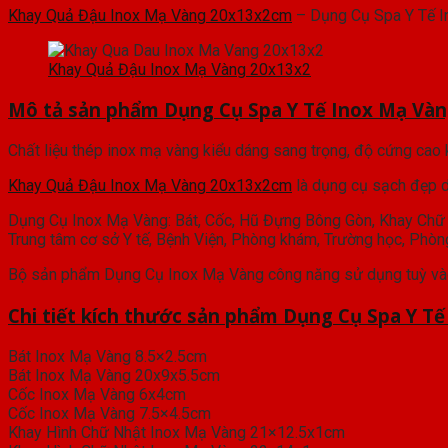
Khay Quả Đậu Inox Mạ Vàng 20x13x2cm
– Dụng Cụ Spa Y Tế In
Khay Quả Đậu Inox Mạ Vàng 20x13x2
Mô tả sản phẩm Dụng Cụ Spa Y Tế Inox Mạ Và
Chất liệu thép inox mạ vàng kiểu dáng sang trọng, độ cứng cao 
Khay Quả Đậu Inox Mạ Vàng 20x13x2cm
là dụng cụ sạch đẹp d
Dụng Cụ Inox Mạ Vàng: Bát, Cốc, Hũ Đựng Bông Gòn, Khay Chữ 
Trung tâm cơ sở Y tế, Bệnh Viện, Phòng khám, Trường học, Phòng 
Bộ sản phẩm Dụng Cụ Inox Mạ Vàng công năng sử dụng tuỳ vào
Chi tiết kích thước sản phẩm Dụng Cụ Spa Y Tế
Bát Inox Mạ Vàng 8.5×2.5cm
Bát Inox Mạ Vàng 20x9x5.5cm
Cốc Inox Mạ Vàng 6x4cm
Cốc Inox Mạ Vàng 7.5×4.5cm
Khay Hình Chữ Nhật Inox Mạ Vàng 21×12.5x1cm