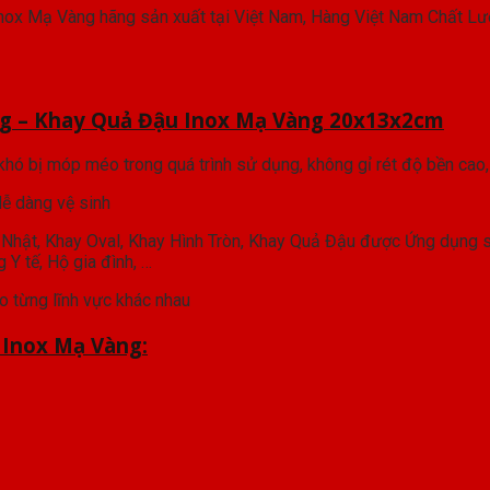
ox Mạ Vàng hãng sản xuất tại Việt Nam, Hàng Việt Nam Chất Lư
ng – Khay Quả Đậu Inox Mạ Vàng 20x13x2cm
khó bị móp méo trong quá trình sử dụng, không gỉ rét độ bền cao,
ễ dàng vệ sinh
Nhật, Khay Oval, Khay Hình Tròn, Khay Quả Đậu được Ứng dụng 
Y tế, Hộ gia đình, …
 từng lĩnh vực khác nhau
 Inox Mạ Vàng: