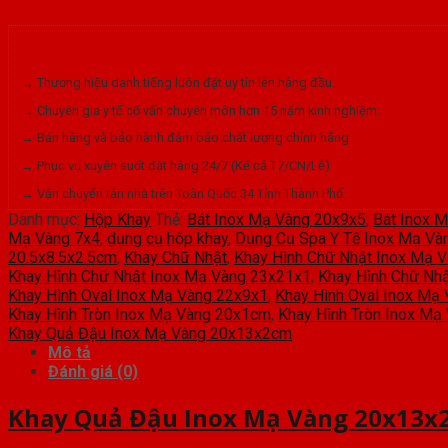
Inox
Mạ
→ Thương hiệu danh tiếng luôn đặt uy tín lên hàng đầu.
Vàng
→ Chuyên gia y tế cố vấn chuyên môn hơn 15 năm kinh nghiệm.
20x13x2
→ Bán hàng và bảo hành đảm bảo chất lượng chính hãng.
số
→ Phục vụ xuyên suốt đặt hàng 24/7 (Kể cả T7/CN/Lễ).
→ Vận chuyển tận nhà trên Toàn Quốc 34 Tỉnh Thành Phố.
lượng
Danh mục:
Hộp Khay
Thẻ:
Bát Inox Mạ Vàng 20x9x5
,
Bát Inox 
Mạ Vàng 7x4
,
dụng cụ hộp khay
,
Dụng Cụ Spa Y Tế Inox Mạ Và
20.5x8.5x2.5cm
,
Khay Chữ Nhật
,
Khay Hình Chữ Nhật Inox Mạ 
Khay Hình Chữ Nhật Inox Mạ Vàng 23x21x1
,
Khay Hình Chữ Nh
Khay Hình Oval Inox Mạ Vàng 22x9x1
,
Khay Hình Oval Inox Mạ
Khay Hình Tròn Inox Mạ Vàng 20x1cm
,
Khay Hình Tròn Inox Mạ
Khay Quả Đậu Inox Mạ Vàng 20x13x2cm
Mô tả
Đánh giá (0)
Khay Quả Đậu Inox Mạ Vàng 20x13x