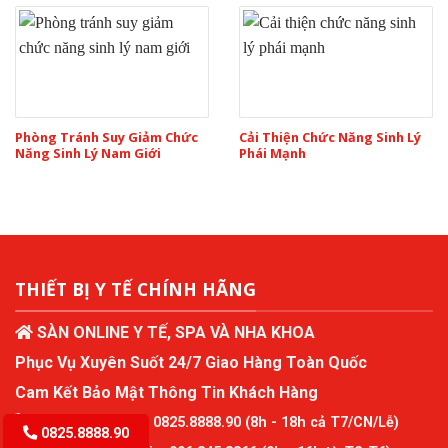
Phòng Tránh Suy Giảm Chức
Cải Thiện Chức Năng Sinh Lý
Năng Sinh Lý Nam Giới
Phái Mạnh
THIẾT BỊ Y TẾ CHÍNH HÃNG
SÀN ONLINE Y TẾ, SPA VÀ NHA KHOA
Phục Vụ Xuyên Suốt 24/7 Giao Hàng Toàn Quốc
Cam Kết Bảo Mật Thông Tin Khách Hàng
Tư Vấn Miễn Phí:
0825.8888.90
(8h - 18h cả T7/CN/Lễ)
0825.8888.90