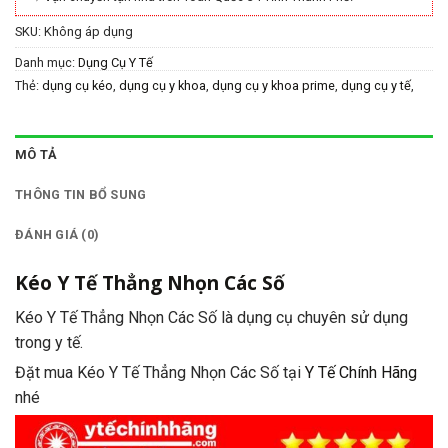
SKU:
Không áp dụng
Danh mục:
Dụng Cụ Y Tế
Thẻ:
dụng cụ kéo
,
dụng cụ y khoa
,
dụng cụ y khoa prime
,
dụng cụ y tế
,
dụng cụ y tế prime
,
kéo
,
Kéo Đầu Thẳng Nhọn Các Số
,
kéo y tế
,
parkistan
,
prime
,
prime parkistan
,
prime tech surgico
MÔ TẢ
THÔNG TIN BỔ SUNG
ĐÁNH GIÁ (0)
Kéo Y Tế Thẳng Nhọn Các Số
Kéo Y Tế Thẳng Nhọn Các Số là dụng cụ chuyên sử dụng
trong y tế.
Đặt mua Kéo Y Tế Thẳng Nhọn Các Số tại
Y Tế Chính Hãng
nhé