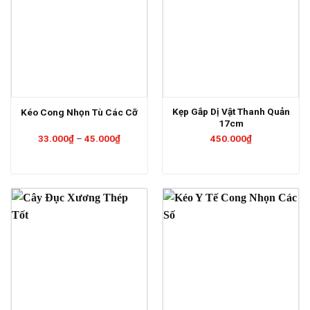
Kẹp Gắp Dị Vật Thanh Quản
Kéo Cong Nhọn Tù Các Cỡ
17cm
Khoảng
33.000
₫
–
45.000
₫
450.000
₫
giá:
từ
33.000₫
đến
45.000₫