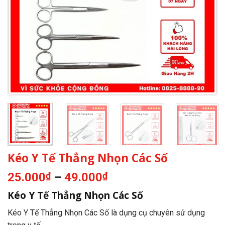
Kéo Y Tế Thẳng Nhọn Các Số
Khoảng
25.000
₫
–
49.000
₫
giá:
Kéo Y Tế Thẳng Nhọn Các Số
từ
25.000₫
Kéo Y Tế Thẳng Nhọn Các Số là dụng cụ chuyên sử dụng
đến