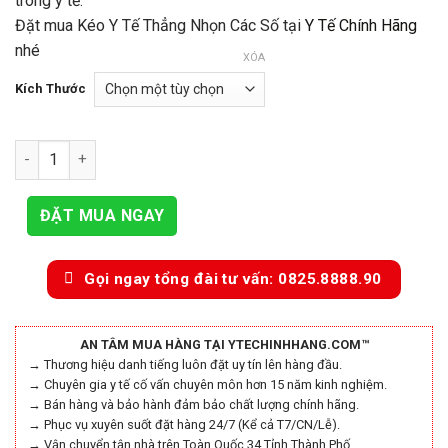
trong y tế.
49.000₫
Đặt mua Kéo Y Tế Thẳng Nhọn Các Số tại
Y Tế Chính Hãng
nhé
XÓA
Kích Thước
Kéo Y Tế Thẳng Nhọn Các Số số lượng
ĐẶT MUA NGAY
Gọi ngay tổng đài tư vấn: 0825.8888.90
AN TÂM MUA HÀNG TẠI YTECHINHHANG.COM™
→ Thương hiệu danh tiếng luôn đặt uy tín lên hàng đầu.
→ Chuyên gia y tế cố vấn chuyên môn hơn 15 năm kinh nghiệm.
→ Bán hàng và bảo hành đảm bảo chất lượng chính hãng.
→ Phục vụ xuyên suốt đặt hàng 24/7 (Kể cả T7/CN/Lễ).
→ Vận chuyển tận nhà trên Toàn Quốc 34 Tỉnh Thành Phố.