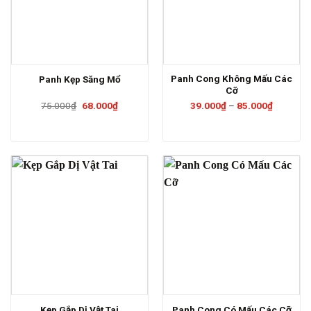
Panh Cong Không Mấu Các
Panh Kẹp Săng Mổ
Cỡ
Giá
Giá
Khoảng
75.000
₫
68.000
₫
39.000
₫
–
85.000
₫
gốc
hiện
giá:
là:
tại
từ
75.000₫.
là:
39.000₫
68.000₫.
đến
85.000₫
Kẹp Gắp Dị Vật Tai
Panh Cong Có Mấu Các Cỡ