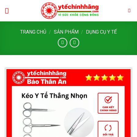
Skip
to
content
TRANG CHỦ
/
SẢN PHẨM
/
DỤNG CỤ Y TẾ