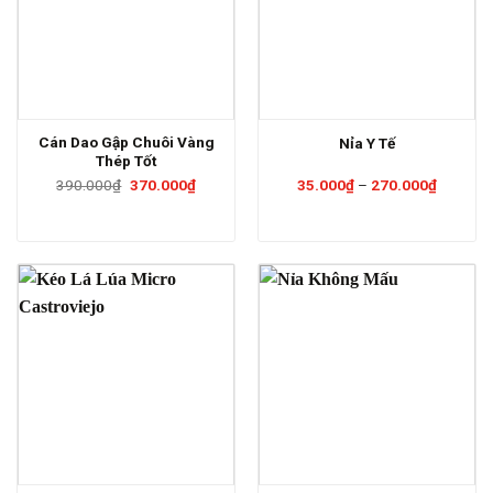
Cán Dao Gập Chuôi Vàng
Nỉa Y Tế
Thép Tốt
Giá
Giá
Khoảng
390.000
₫
370.000
₫
35.000
₫
–
270.000
₫
gốc
hiện
giá:
là:
tại
từ
390.000₫.
là:
35.000₫
370.000₫.
đến
270.000