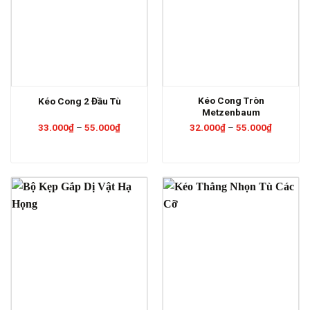
Kéo Cong Tròn
Kéo Cong 2 Đầu Tù
Metzenbaum
Khoảng
Khoảng
33.000
₫
–
55.000
₫
32.000
₫
–
55.000
₫
giá:
giá:
từ
từ
33.000₫
32.000₫
đến
đến
55.000₫
55.000₫