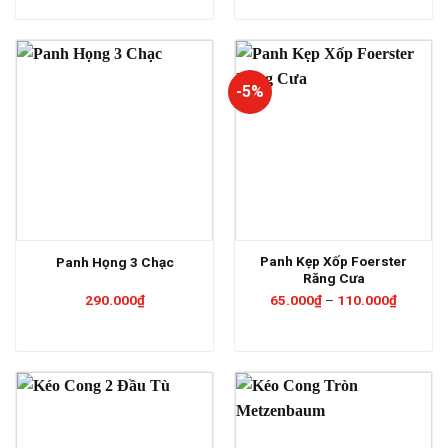
43.000₫
đến
49.000₫
-5%
Panh Kẹp Xốp Foerster
Panh Họng 3 Chạc
Răng Cưa
Khoảng
290.000
₫
65.000
₫
–
110.000
₫
giá:
từ
65.000₫
đến
110.000