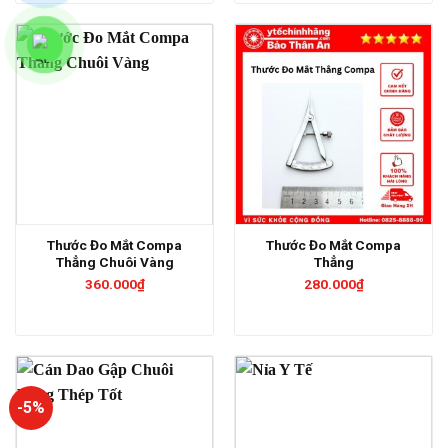
đến
56.000₫
Thước Đo Mắt Compa
Thước Đo Mắt Compa
Thẳng Chuôi Vàng
Thẳng
360.000
₫
280.000
₫
-5%