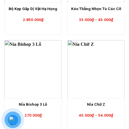
Bộ Kẹp Gắp Dị Vật Hạ Họng
Kéo Thẳng Nhọn Tù Các Cỡ
Khoảng
2.850.000
₫
33.000
₫
–
45.000
₫
giá:
từ
33.000₫
đến
45.000₫
Nỉa Bishop 3 Lỗ
Nỉa Chữ Z
Khoảng
270.000
₫
45.000
₫
–
56.000
₫
giá:
từ
45.000₫