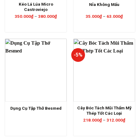
Kéo Lá Lúa Micro
Nỉa Không Mấu
Castroviejo
Khoảng
Khoảng
350.000
₫
–
380.000
₫
35.000
₫
–
63.000
₫
giá:
giá:
từ
từ
350.000₫
35.000₫
đến
đến
380.000₫
63.000₫
-5%
Cây Bóc Tách Mũi Thẩm Mỹ
Dụng Cụ Tập Thở Besmed
Thép Tốt Các Loại
Khoảng
218.000
₫
–
312.000
₫
giá:
từ
218.00
đến
312.00