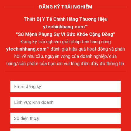
ĐĂNG KÝ TRẢI NGHIỆM
Thiết Bị Y Tế Chính Hãng Thương Hiệu
ytechinhhang.com™
"Sứ Mệnh Phụng Sự Vì Sức Khỏe Cộng Đồng"
Đăng ký trải nghiệm giải pháp bán hàng cùng
ytechinhhang.com™
đánh giá hiệu quả hoạt động và phản
hồi về nhu cầu, nguyện vọng của doanh nghiệp/cửa
hàng/sản phẩm của bạn xin vui lòng điền đầy đủ thông tin.