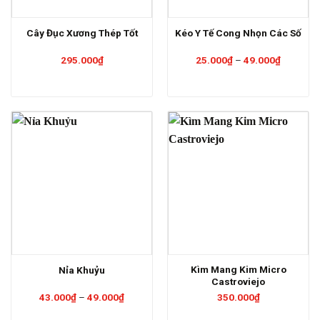
Cây Đục Xương Thép Tốt
Kéo Y Tế Cong Nhọn Các Số
Khoảng
295.000
₫
25.000
₫
–
49.000
₫
giá:
từ
25.000₫
đến
49.000₫
Kìm Mang Kim Micro
Nỉa Khuỷu
Castroviejo
Khoảng
43.000
₫
–
49.000
₫
350.000
₫
giá:
từ