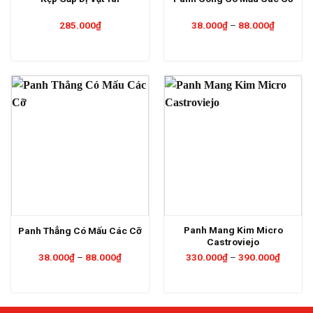
Khoảng
285.000
₫
38.000
₫
–
88.000
₫
giá:
từ
38.000₫
đến
88.000₫
Panh Mang Kim Micro
Panh Thẳng Có Mấu Các Cỡ
Castroviejo
Khoảng
Khoảng
38.000
₫
–
88.000
₫
330.000
₫
–
390.000
₫
giá:
giá:
từ
từ
38.000₫
330.00
đến
đến
88.000₫
390.00