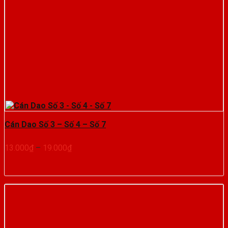
Cán Dao Số 3 – Số 4 – Số 7
Khoảng
13.000
₫
–
19.000
₫
giá:
từ
13.000₫
đến
19.000₫