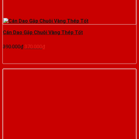
Cán Dao Gập Chuôi Vàng Thép Tốt
Giá
Giá
390.000
₫
370.000
₫
gốc
hiện
là:
tại
390.000₫.
là:
370.000₫.