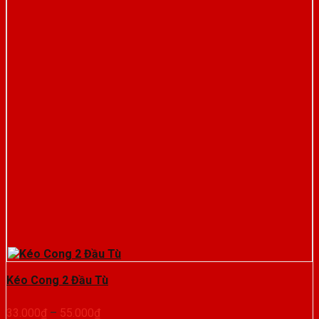
Kéo Cong 2 Đầu Tù
Khoảng
33.000
₫
–
55.000
₫