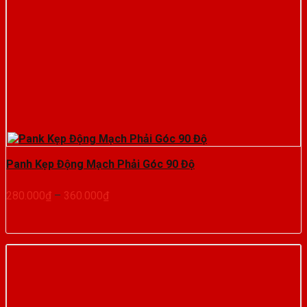
Panh Kẹp Động Mạch Phải Góc 90 Độ
Khoảng
280.000
₫
–
360.000
₫
giá:
từ
280.000₫
đến
360.000₫