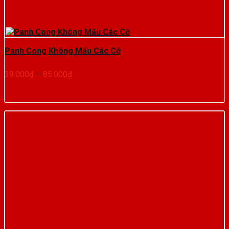
Panh Cong Không Mấu Các Cỡ
Khoảng
39.000
₫
–
85.000
₫
giá:
từ
39.000₫
đến
85.000₫