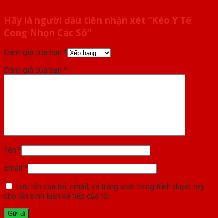
Hãy là người đầu tiên nhận xét “Kéo Y Tế
Cong Nhọn Các Số”
Đánh giá của bạn
*
Đánh giá của bạn
*
Tên
*
Email
*
Lưu tên của tôi, email, và trang web trong trình duyệt này
cho lần bình luận kế tiếp của tôi.