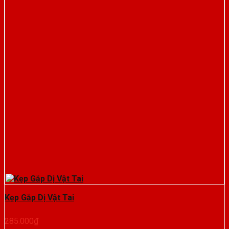
Kẹp Gắp Dị Vật Tai
285.000
₫