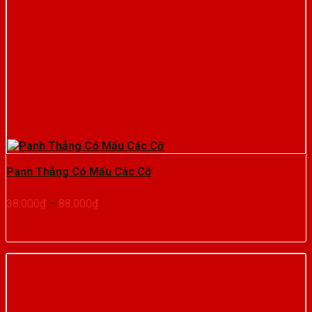
Panh Thẳng Có Mấu Các Cỡ
Khoảng
38.000
₫
–
88.000
₫
giá:
từ
38.000₫
đến
88.000₫