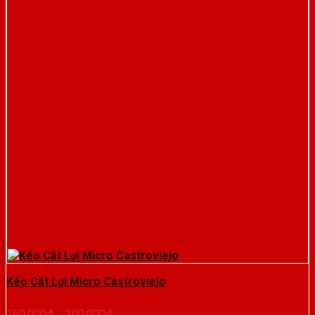
Kéo Cắt Lợi Micro Castroviejo
Khoảng
160.000
₫
–
200.000
₫