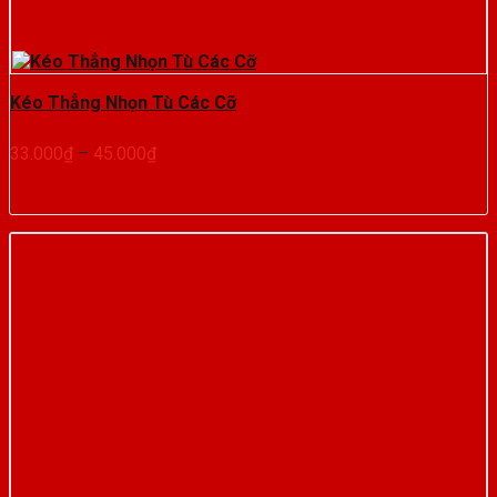
Kéo Thẳng Nhọn Tù Các Cỡ
Khoảng
33.000
₫
–
45.000
₫
giá:
từ
33.000₫
đến
45.000₫