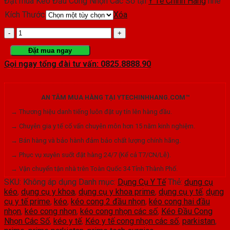
Đặt mua Kéo Đầu Cong Nhọn Các Số tại
Y Tế Chính Hãng
nhé
Kích Thước
Xóa
Kéo
Y
Đặt mua ngay
Gọi ngay tổng đài tư vấn: 0825.8888.90
Tế
Cong
AN TÂM MUA HÀNG TẠI YTECHINHHANG.COM™
Nhọn
→ Thương hiệu danh tiếng luôn đặt uy tín lên hàng đầu.
Các
→ Chuyên gia y tế cố vấn chuyên môn hơn 15 năm kinh nghiệm.
Số
→ Bán hàng và bảo hành đảm bảo chất lượng chính hãng.
số
→ Phục vụ xuyên suốt đặt hàng 24/7 (Kể cả T7/CN/Lễ).
→ Vận chuyển tận nhà trên Toàn Quốc 34 Tỉnh Thành Phố.
lượng
SKU:
Không áp dụng
Danh mục:
Dụng Cụ Y Tế
Thẻ:
dụng cụ
kéo
,
dụng cụ y khoa
,
dụng cụ y khoa prime
,
dụng cụ y tế
,
dụng
cụ y tế prime
,
kéo
,
kéo cong 2 đầu nhọn
,
kéo cong hai đầu
nhọn
,
kéo cong nhọn
,
kéo cong nhọn các số
,
Kéo Đầu Cong
Nhọn Các Số
,
kéo y tế
,
Kéo y tế cong nhọn các số
,
parkistan
,