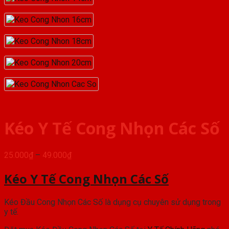
Kéo Y Tế Cong Nhọn Các Số
Khoảng
25.000
₫
–
49.000
₫
giá:
từ
Kéo Y Tế Cong Nhọn Các Số
25.000₫
đến
Kéo Đầu Cong Nhọn Các Số là dụng cụ chuyên sử dụng trong
49.000₫
y tế.