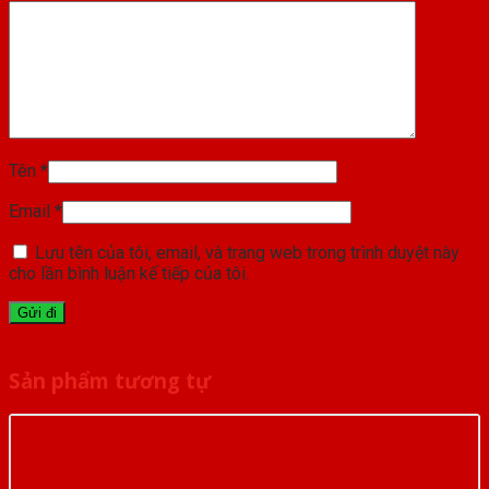
Tên
*
Email
*
Lưu tên của tôi, email, và trang web trong trình duyệt này
cho lần bình luận kế tiếp của tôi.
Sản phẩm tương tự