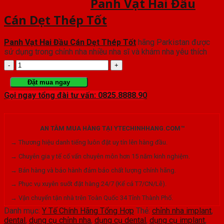
Panh Vạt Hai Đầu
Cán Dẹt Thép Tốt
Panh Vạt Hai Đầu Cán Dẹt Thép Tốt
hãng Parkistan được
sử dụng trong chỉnh nha nhiều nha sĩ và khám nha yêu thích
Panh
Vạt
Đặt mua ngay
Gọi ngay tổng đài tư vấn: 0825.8888.90
Hai
Đầu
AN TÂM MUA HÀNG TẠI YTECHINHHANG.COM™
Cán
→ Thương hiệu danh tiếng luôn đặt uy tín lên hàng đầu.
Dẹt
→ Chuyên gia y tế cố vấn chuyên môn hơn 15 năm kinh nghiệm.
Thép
→ Bán hàng và bảo hành đảm bảo chất lượng chính hãng.
Tốt
→ Phục vụ xuyên suốt đặt hàng 24/7 (Kể cả T7/CN/Lễ).
→ Vận chuyển tận nhà trên Toàn Quốc 34 Tỉnh Thành Phố.
số
Danh mục:
Y Tế Chính Hãng Tổng Hợp
Thẻ:
chỉnh nha implant
,
lượng
dental
,
dụng cụ chỉnh nha
,
dụng cụ dental
,
dụng cụ implant
,