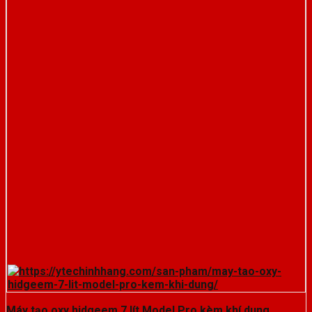
Máy tạo oxy hidgeem 7 lít Model Pro kèm khí dung