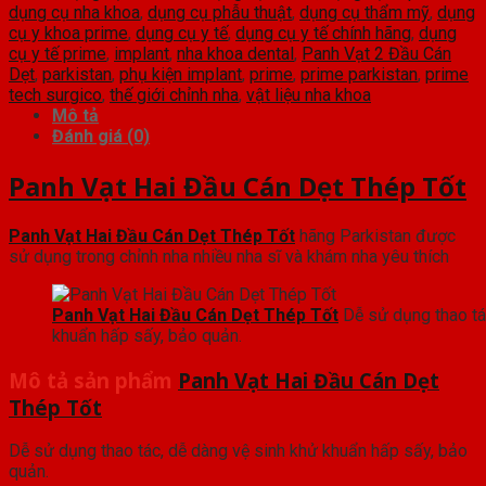
dụng cụ nha khoa
,
dụng cụ phẫu thuật
,
dụng cụ thẩm mỹ
,
dụng
cụ y khoa prime
,
dụng cụ y tế
,
dụng cụ y tế chính hãng
,
dụng
cụ y tế prime
,
implant
,
nha khoa dental
,
Panh Vạt 2 Đầu Cán
Dẹt
,
parkistan
,
phụ kiện implant
,
prime
,
prime parkistan
,
prime
tech surgico
,
thế giới chỉnh nha
,
vật liệu nha khoa
Mô tả
Đánh giá (0)
Panh Vạt Hai Đầu Cán Dẹt Thép Tốt
Panh Vạt Hai Đầu Cán Dẹt Thép Tốt
hãng Parkistan được
sử dụng trong chỉnh nha nhiều nha sĩ và khám nha yêu thích
Panh Vạt Hai Đầu Cán Dẹt Thép Tốt
Dễ sử dụng thao tá
khuẩn hấp sấy, bảo quản.
Mô tả sản phẩm
Panh Vạt Hai Đầu Cán Dẹt
Thép Tốt
Dễ sử dụng thao tác, dễ dàng vệ sinh khử khuẩn hấp sấy, bảo
quản.