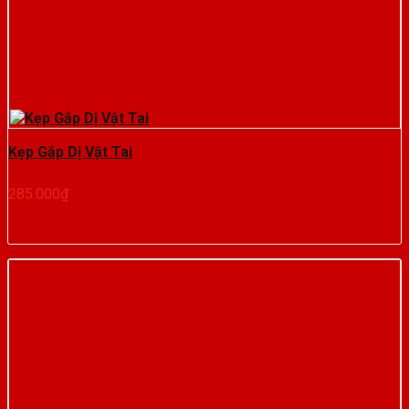
Kẹp Gắp Dị Vật Tai
285.000
₫