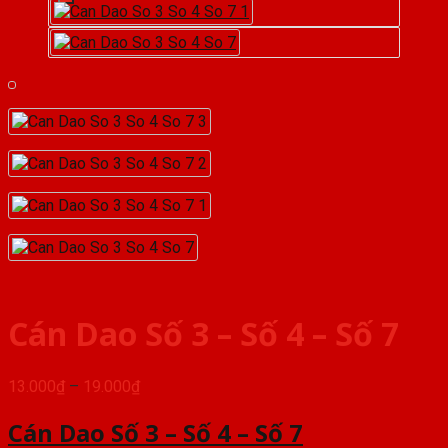
Cán Dao Số 3 – Số 4 – Số 7
Khoảng
13.000
₫
–
19.000
₫
giá:
từ
Cán Dao Số 3 – Số 4 – Số 7
13.000₫