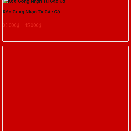
Kéo Cong Nhọn Tù Các Cỡ
Khoảng
33.000
₫
–
45.000
₫
giá:
từ
33.000₫
đến
45.000₫