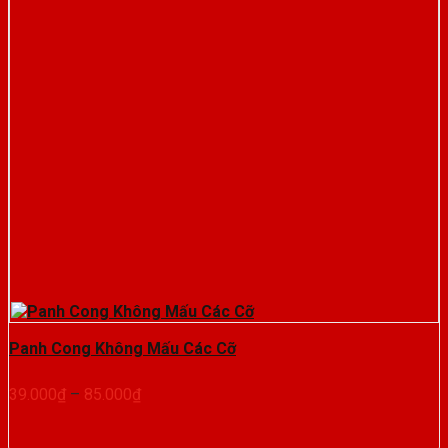
Panh Cong Không Mấu Các Cỡ
Khoảng
39.000
₫
–
85.000
₫
giá:
từ