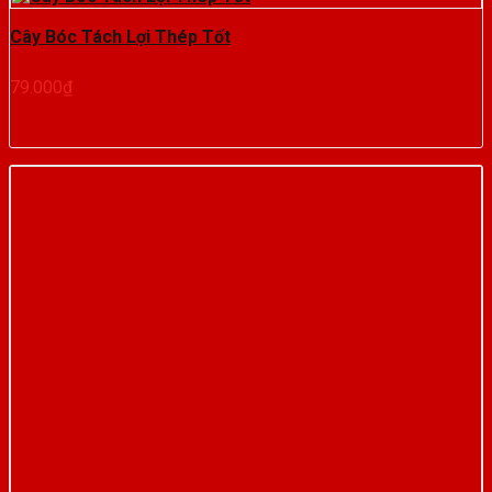
Cây Bóc Tách Lợi Thép Tốt
79.000
₫