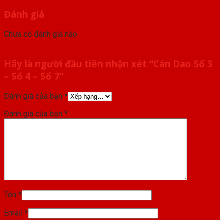
Đánh giá
Chưa có đánh giá nào.
Hãy là người đầu tiên nhận xét “Cán Dao Số 3
– Số 4 – Số 7”
Đánh giá của bạn
*
Đánh giá của bạn
*
Tên
*
Email
*