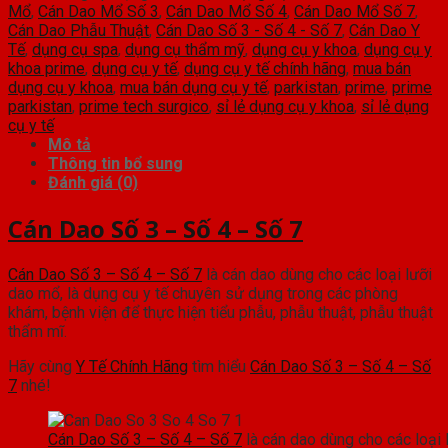
7
Mổ
,
Cán Dao Mổ Số 3
,
Cán Dao Mổ Số 4
,
Cán Dao Mổ Số 7
,
Cán Dao Phẫu Thuật
,
Cán Dao Số 3 - Số 4 - Số 7
,
Cán Dao Y
số
Tế
,
dụng cụ spa
,
dụng cụ thẩm mỹ
,
dụng cụ y khoa
,
dụng cụ y
khoa prime
,
dụng cụ y tế
,
dụng cụ y tế chính hãng
,
mua bán
lượng
dụng cụ y khoa
,
mua bán dụng cụ y tế
,
parkistan
,
prime
,
prime
parkistan
,
prime tech surgico
,
sỉ lẻ dụng cụ y khoa
,
sỉ lẻ dụng
cụ y tế
Mô tả
Thông tin bổ sung
Đánh giá (0)
Cán Dao Số 3 – Số 4 – Số 7
Cán Dao Số 3 – Số 4 – Số 7
là cán dao dùng cho các loại lưỡi
dao mổ, là dụng cụ y tế chuyên sử dụng trong các phòng
khám, bệnh viện để thực hiện tiểu phẫu, phẫu thuật, phẫu thuật
thẩm mĩ.
Hãy cùng
Y Tế Chính Hãng
tìm hiểu
Cán Dao Số 3 – Số 4 – Số
7
nhé!
Cán Dao Số 3 – Số 4 – Số 7
là cán dao dùng cho các loại 