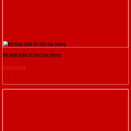
Bộ Kẹp Gắp Dị Vật Hạ Họng
2.850.000
₫