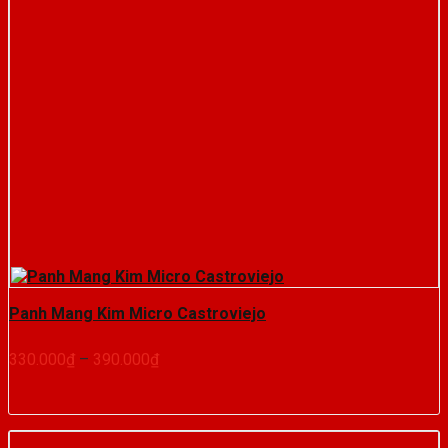
Panh Mang Kim Micro Castroviejo
Khoảng
330.000
₫
–
390.000
₫
giá:
từ
330.000₫
đến