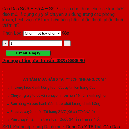
đến
Cán Dao Số 3 – Số 4 – Số 7
là cán dao dùng cho các loại lưỡi
19.000₫
dao mổ, là dụng cụ y tế chuyên sử dụng trong các phòng
khám, bệnh viện để thực hiện tiểu phẫu, phẫu thuật, phẫu thuật
thẩm mĩ.
Phân Loại
Xóa
Cán
Dao
Đặt mua ngay
Gọi ngay tổng đài tư vấn: 0825.8888.90
Số
3
AN TÂM MUA HÀNG TẠI YTECHINHHANG.COM™
-
→ Thương hiệu danh tiếng luôn đặt uy tín lên hàng đầu.
Số
→ Chuyên gia y tế cố vấn chuyên môn hơn 15 năm kinh nghiệm.
4
→ Bán hàng và bảo hành đảm bảo chất lượng chính hãng.
-
→ Phục vụ xuyên suốt đặt hàng 24/7 (Kể cả T7/CN/Lễ).
→ Vận chuyển tận nhà trên Toàn Quốc 34 Tỉnh Thành Phố.
Số
SKU:
Không áp dụng
Danh mục:
Dụng Cụ Y Tế
Thẻ:
Cán Dao