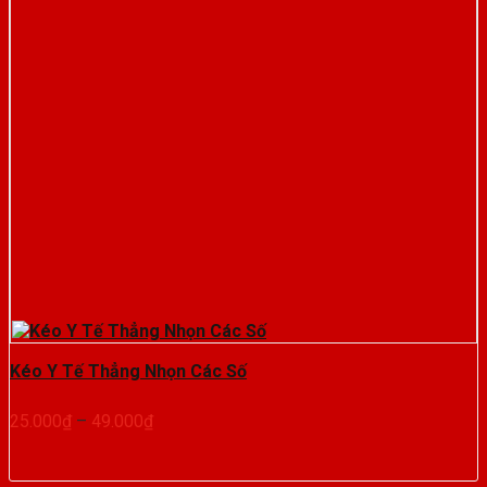
Kéo Y Tế Thẳng Nhọn Các Số
Khoảng
25.000
₫
–
49.000
₫
giá:
từ
25.000₫