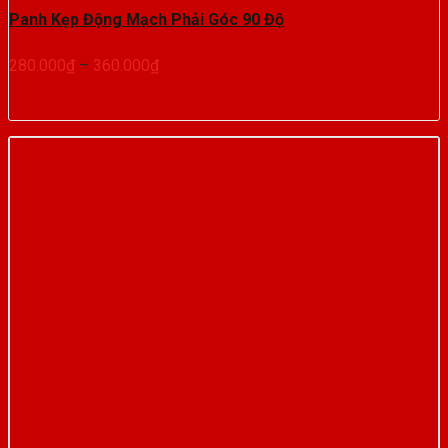
Panh Kẹp Động Mạch Phải Góc 90 Độ
Khoảng
280.000
₫
–
360.000
₫
giá:
từ
280.000₫
đến
360.000₫