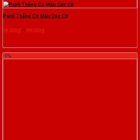
Panh Thẳng Có Mấu Các Cỡ
Khoảng
38.000
₫
–
88.000
₫
giá:
từ
38.000₫
đến
-9%
88.000₫