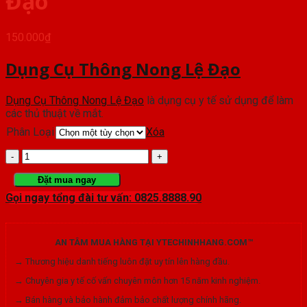
Đạo
150.000
₫
Dụng Cụ Thông Nong Lệ Đạo
Dụng Cụ Thông Nong Lệ Đạo
là dụng cụ y tế sử dụng để làm
các thủ thuật về mắt.
Phân Loại
Xóa
Dụng
Cụ
Đặt mua ngay
Gọi ngay tổng đài tư vấn: 0825.8888.90
Thông
Nong
AN TÂM MUA HÀNG TẠI YTECHINHHANG.COM™
Lệ
→ Thương hiệu danh tiếng luôn đặt uy tín lên hàng đầu.
Đạo
→ Chuyên gia y tế cố vấn chuyên môn hơn 15 năm kinh nghiệm.
số
→ Bán hàng và bảo hành đảm bảo chất lượng chính hãng.