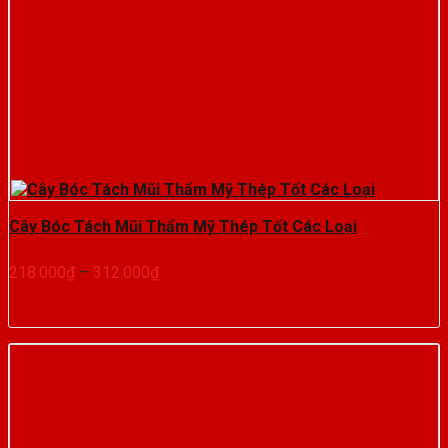
Cây Bóc Tách Mũi Thẩm Mỹ Thép Tốt Các Loại
Khoảng
218.000
₫
–
312.000
₫
giá:
từ
218.000₫
đến
312.000₫