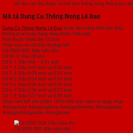
để làm các thủ thuật về mắt như thông nong, thông tắc, l
Mô tả Dụng Cụ Thông Nong Lệ Đạo
Dụng Cụ Thông Nong Lệ Đạo
được làm bằng chất liệu thép
không gỉ an toàn, hàng nhập khẩu Parkistan.
Kích thước chiều dài 13.5cm
Phân loại các cỡ đầu đường kính:
Cỡ 0000-000: Đầu siêu nhỏ
Cỡ 00-0: Đầu rất nhỏ
Cỡ 0-1: Đầu nhỏ – 0.01 inch
Cỡ 1-2: Đầu 0.01 inch và 0.02 inch
Cỡ 3-4: Đầu 0.03 inch và 0.04 inch
Cỡ 4-5: Đầu 0.04 inch và 0.05 inch
Cỡ 5-6: Đầu 0.05 inch và 0.06 inch
Cỡ 6-7: Đầu 0.06 inch và 0.07 inch
Cỡ 7-8: Đầu 0.07 inch và 0.08 inch
Shop cam kết sản phẩm 100% hình ảnh video tự quay chụp.
#dungcuyte #dungcuykhoa #dungcuthammy #thongledao
#dungcuthongledao #nongledao
Cỡ 0000-000: Đầu siêu nhỏ