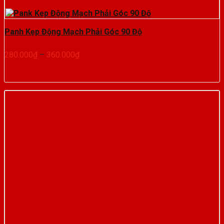
Panh Kẹp Động Mạch Phải Góc 90 Độ
Khoảng
280.000
₫
–
360.000
₫
giá:
từ
280.000₫
đến
360.000₫