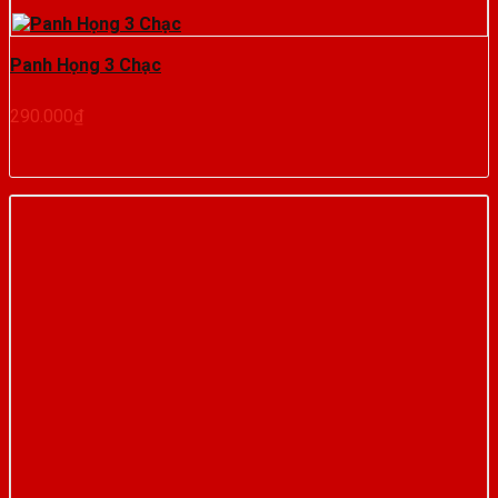
Panh Họng 3 Chạc
290.000
₫