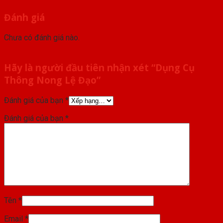
Đánh giá
Chưa có đánh giá nào.
Hãy là người đầu tiên nhận xét “Dụng Cụ
Thông Nong Lệ Đạo”
Đánh giá của bạn
*
Đánh giá của bạn
*
Tên
*
Email
*