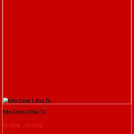
Kéo Cong 2 Đầu Tù
Khoảng
33.000
₫
–
55.000
₫
giá: