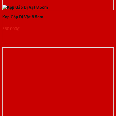
Kẹp Gắp Dị Vật 8.5cm
350.000
₫