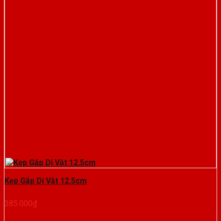
Kẹp Gắp Dị Vật 12.5cm
385.000
₫