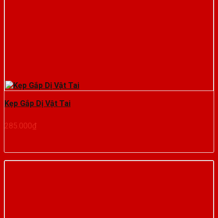
Kẹp Gắp Dị Vật Tai
285.000
₫