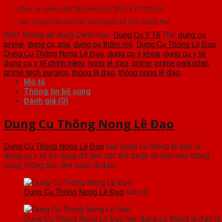
lượng
→ Phục vụ xuyên suốt đặt hàng 24/7 (Kể cả T7/CN/Lễ).
→ Vận chuyển tận nhà trên Toàn Quốc 34 Tỉnh Thành Phố.
SKU:
Không áp dụng
Danh mục:
Dụng Cụ Y Tế
Thẻ:
dụng cụ
prime
,
dụng cụ spa
,
dụng cụ thẩm mỹ
,
Dụng Cụ Thông Lệ Đạo
,
Dụng Cụ Thông Nong Lệ Đạo
,
dụng cụ y khoa
,
dụng cụ y tế
,
dụng cụ y tế chính hãng
,
nong lệ đạo
,
prime
,
prime parkistan
,
prime tech surgico
,
thông lệ đạo
,
thông nong lệ đạo
Mô tả
Thông tin bổ sung
Đánh giá (0)
Dụng Cụ Thông Nong Lệ Đạo
Dụng Cụ Thông Nong Lệ Đạo
hay dụng cụ thông lệ đạo là
dụng cụ y tế sử dụng để làm các thủ thuật về mắt như thông
nong, thông tắc, làm sạch lệ đạo…
Dụng Cụ Thông Nong Lệ Đạo
các cỡ
Dụng Cụ Thông Nong Lệ Đạo hay dụng cụ thông lệ đạo là 