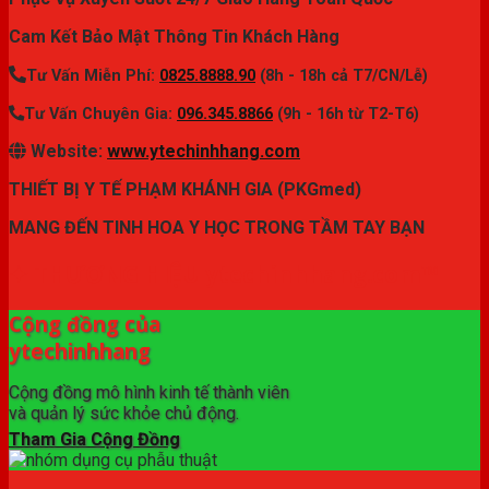
Cam Kết Bảo Mật Thông Tin Khách Hàng
Tư Vấn Miễn Phí:
0825.8888.90
(8h - 18h cả T7/CN/Lễ)
Tư Vấn Chuyên Gia:
096.345.8866
(9h - 16h từ T2-T6)
Website:
www.ytechinhhang.com
THIẾT BỊ Y TẾ PHẠM KHÁNH GIA (PKGmed)
MANG ĐẾN TINH HOA Y HỌC TRONG TẦM TAY BẠN
✦ THƯƠNG HIỆU ytechinhhang.com™
Cộng đồng của
ytechinhhang
Cộng đồng mô hình kinh tế thành viên
và quản lý sức khỏe chủ động.
Tham Gia Cộng Đồng