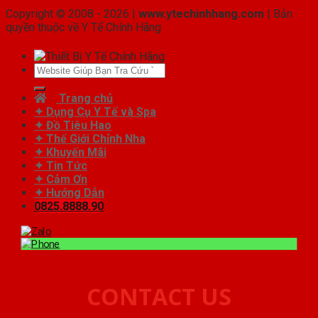
Copyright © 2008 - 2026 |
www.ytechinhhang.com
| Bản
quyền thuộc về Y Tế Chính Hãng
Tìm
kiếm:
Trang chủ
✦ Dụng Cụ Y Tế và Spa
✦ Đồ Tiêu Hao
✦ Thế Giới Chỉnh Nha
✦ Khuyến Mãi
✦ Tin Tức
✦ Cảm Ơn
✦ Hướng Dẫn
0825.8888.90
CONTACT US