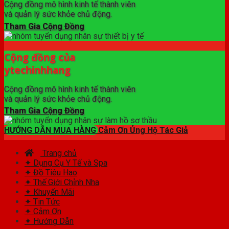
Cộng đồng mô hình kinh tế thành viên
và quản lý sức khỏe chủ động.
Tham Gia Cộng Đồng
Cộng đồng của
ytechinhhang
Cộng đồng mô hình kinh tế thành viên
và quản lý sức khỏe chủ động.
Tham Gia Cộng Đồng
HƯỚNG DẪN MUA HÀNG
Cảm Ơn Ủng Hộ Tác Giả
Trang chủ
✦ Dụng Cụ Y Tế và Spa
✦ Đồ Tiêu Hao
✦ Thế Giới Chỉnh Nha
✦ Khuyến Mãi
✦ Tin Tức
✦ Cảm Ơn
✦ Hướng Dẫn