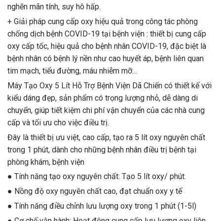
nghẽn mãn tính, suy hô hấp.
+ Giải pháp cung cấp oxy hiệu quả trong công tác phòng
chống dịch bệnh COVID-19 tại bệnh viện : thiết bị cung cấp
oxy cấp tốc, hiệu quả cho bệnh nhân COVID-19, đặc biệt là
bệnh nhân có bệnh lý nền như cao huyết áp, bệnh liên quan
tim mạch, tiểu đường, máu nhiễm mỡ…
Máy Tạo Oxy 5 Lít Hỗ Trợ Bệnh Viện Dã Chiến có thiết kế với
kiểu dáng đẹp, sản phẩm có trọng lượng nhỏ, dễ dàng di
chuyển, giúp tiết kiệm chi phí vận chuyển của các nhà cung
cấp và tối ưu cho việc điều trị.
Đây là thiết bị ưu việt, cao cấp, tạo ra 5 lít oxy nguyên chất
trong 1 phút, dành cho những bệnh nhân điều trị bệnh tại
phòng khám, bệnh viện
● Tính năng tạo oxy nguyên chất: Tạo 5 lít oxy/ phút.
● Nồng độ oxy nguyên chất cao, đạt chuẩn oxy y tế
● Tính năng điều chỉnh lưu lượng oxy trong 1 phút (1-5l)
● Cơ chế vận hành: Hoạt động cung cấp lưu lượng oxy liên