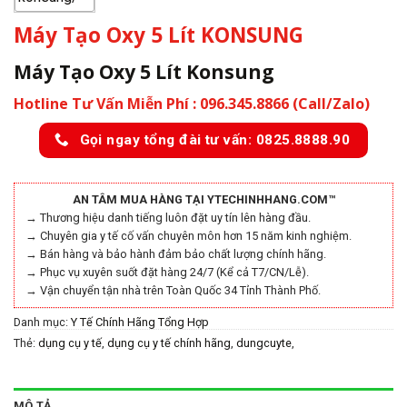
Máy Tạo Oxy 5 Lít KONSUNG
Máy Tạo Oxy 5 Lít Konsung
Hotline Tư Vấn Miễn Phí : 096.345.8866 (Call/Zalo)
Gọi ngay tổng đài tư vấn: 0825.8888.90
AN TÂM MUA HÀNG TẠI YTECHINHHANG.COM™
→ Thương hiệu danh tiếng luôn đặt uy tín lên hàng đầu.
→ Chuyên gia y tế cố vấn chuyên môn hơn 15 năm kinh nghiệm.
→ Bán hàng và bảo hành đảm bảo chất lượng chính hãng.
→ Phục vụ xuyên suốt đặt hàng 24/7 (Kể cả T7/CN/Lễ).
→ Vận chuyển tận nhà trên Toàn Quốc 34 Tỉnh Thành Phố.
Danh mục:
Y Tế Chính Hãng Tổng Hợp
Thẻ:
dụng cụ y tế
,
dụng cụ y tế chính hãng
,
dungcuyte
,
dungcuytechinhhang
,
máy tạo oxy 5 lít
,
thiết bị y tế chính hãng
,
thietbiytechinhhang
,
y tế chính hãng
,
ytechinhhang
MÔ TẢ