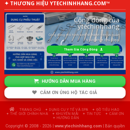
✦ THƯƠNG HIỆU YTECHINHHANG.COM™
Cộng đồng của
ytechinhhang
Cộng đồng mô hình kinh tế thành viên và quản
lý sức khỏe chủ động.
Tham Gia Cộng Đồng
HƯỚNG DẪN MUA HÀNG
CẢM ƠN ỦNG HỘ TÁC GIẢ
TRANG CHỦ
✦ DỤNG CỤ Y TẾ VÀ SPA
✦ ĐỒ TIÊU HAO
✦ THẾ GIỚI CHỈNH NHA
✦ KHUYẾN MÃI
✦ TIN TỨC
✦ CẢM ƠN
✦ HƯỚNG DẪN
Copyright © 2008 - 2026 |
www.ytechinhhang.com
| Bản quyền