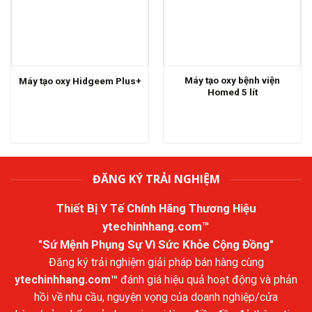
Máy tạo oxy bệnh viện
Máy tạo oxy Hidgeem Plus+
Homed 5 lít
ĐĂNG KÝ TRẢI NGHIỆM
Thiết Bị Y Tế Chính Hãng Thương Hiệu
ytechinhhang.com™
"Sứ Mệnh Phụng Sự Vì Sức Khỏe Cộng Đồng"
Đăng ký trải nghiệm giải pháp bán hàng cùng
ytechinhhang.com™
đánh giá hiệu quả hoạt động và phản
hồi về nhu cầu, nguyện vọng của doanh nghiệp/cửa