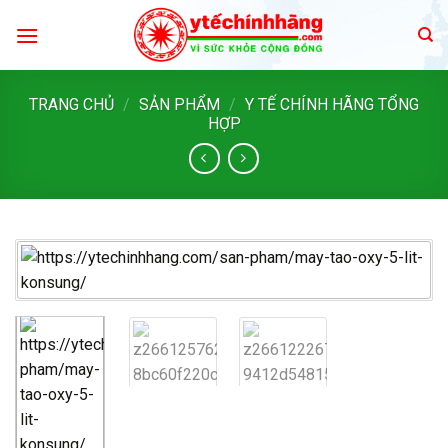
Skip
to
content
TRANG CHỦ
/
SẢN PHẨM
/
Y TẾ CHÍNH HÃNG TỔNG
HỢP