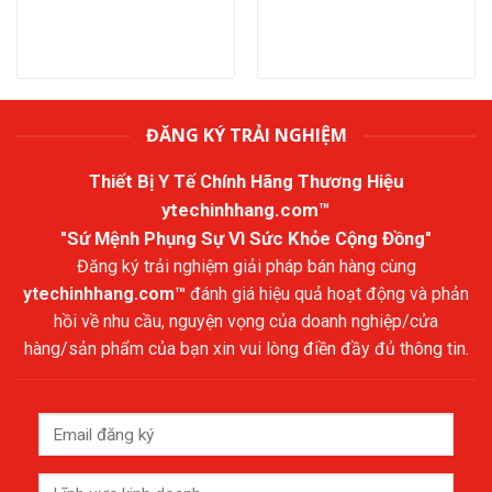
ĐĂNG KÝ TRẢI NGHIỆM
Thiết Bị Y Tế Chính Hãng Thương Hiệu
ytechinhhang.com™
"Sứ Mệnh Phụng Sự Vì Sức Khỏe Cộng Đồng"
Đăng ký trải nghiệm giải pháp bán hàng cùng
ytechinhhang.com™
đánh giá hiệu quả hoạt động và phản
hồi về nhu cầu, nguyện vọng của doanh nghiệp/cửa
hàng/sản phẩm của bạn xin vui lòng điền đầy đủ thông tin.