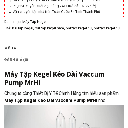
→ Bán hàng và bảo hành đảm bảo chất lượng chính hãng.
→ Phục vụ xuyên suốt đặt hàng 24/7 (Kể cả T7/CN/Lễ).
→ Vận chuyển tận nhà trên Toàn Quốc 34 Tỉnh Thành Phố.
Danh mục:
Máy Tập Kegel
Thẻ:
bài tập kegel
,
bài tập kegel nam
,
bài tập kegel nữ
,
bài tập kegel nữ
đúng cách
,
bai tap kel
,
các bài tập kegel
,
các bài tập kegel nam
,
cach tap
kegel
,
cách tập kegel nam
,
cơ kegel
,
dụng cụ y tế
,
dụng cụ y tế chính
hãng
,
dungcuyte
,
dungcuytechinhhang
,
động tác kegel
,
kegel
,
kegel
MÔ TẢ
cách tập
,
kegel cho nam
,
kegel nam
,
kegel nữ
,
tác hai của bài tập kegel
,
tập cơ kegel nam
,
tập cơ pc
,
tập kegel
,
tập kegel nam
,
tập kegel nữ đúng
ĐÁNH GIÁ (0)
cách
,
thiết bị y tế chính hãng
,
thietbiytechinhhang
,
y tế chính hãng
,
ytechinhhang
Máy Tập Kegel Kéo Dài Vaccum
Pump MrHi
Chúng ta cùng Thiết Bị Y Tế Chính Hãng tìm hiểu sản phẩm
Máy Tập Kegel Kéo Dài Vaccum Pump MrHi
nhé