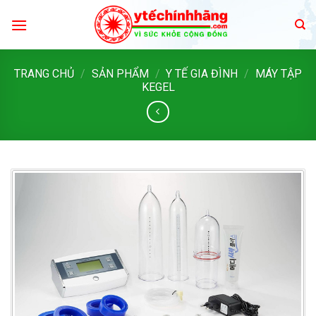
Skip
to
content
TRANG CHỦ
/
SẢN PHẨM
/
Y TẾ GIA ĐÌNH
/
MÁY TẬP
KEGEL