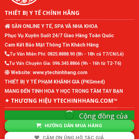
THIẾT BỊ Y TẾ CHÍNH HÃNG
SÀN ONLINE Y TẾ, SPA VÀ NHA KHOA
Phục Vụ Xuyên Suốt 24/7 Giao Hàng Toàn Quốc
Cam Kết Bảo Mật Thông Tin Khách Hàng
Tư Vấn Miễn Phí:
0825.8888.90
(8h - 18h cả T7/CN/Lễ)
Tư Vấn Chuyên Gia:
096.345.8866
(9h - 16h từ T2-T6)
Website:
www.ytechinhhang.com
THIẾT BỊ Y TẾ PHẠM KHÁNH GIA (PKGmed)
MANG ĐẾN TINH HOA Y HỌC TRONG TẦM TAY BẠN
✦ THƯƠNG HIỆU YTECHINHHANG.COM™
Cộng đồng của
ytechinhhang
HƯỚNG DẪN MUA HÀNG
Cộng đồng mô hình kinh tế thành viên và quản
CẢM ƠN ỦNG HỘ TÁC GIẢ
lý sức khỏe chủ động.