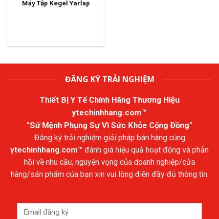
Máy Tập Kegel Yarlap
ĐĂNG KÝ TRẢI NGHIỆM
Thiết Bị Y Tế Chính Hãng Thương Hiệu
ytechinhhang.com™
"Sứ Mệnh Phụng Sự Vì Sức Khỏe Cộng Đồng"
Đăng ký trải nghiệm giải pháp bán hàng cùng
ytechinhhang.com™
đánh giá hiệu quả hoạt động và phản
hồi về nhu cầu, nguyện vọng của doanh nghiệp/cửa
hàng/sản phẩm của bạn xin vui lòng điền đầy đủ thông tin.