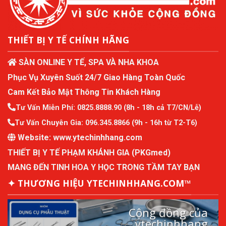
THIẾT BỊ Y TẾ CHÍNH HÃNG
SÀN ONLINE Y TẾ, SPA VÀ NHA KHOA
Phục Vụ Xuyên Suốt 24/7 Giao Hàng Toàn Quốc
Cam Kết Bảo Mật Thông Tin Khách Hàng
Tư Vấn Miễn Phí:
0825.8888.90
(8h - 18h cả T7/CN/Lễ)
Tư Vấn Chuyên Gia:
096.345.8866
(9h - 16h từ T2-T6)
Website:
www.ytechinhhang.com
THIẾT BỊ Y TẾ PHẠM KHÁNH GIA (PKGmed)
MANG ĐẾN TINH HOA Y HỌC TRONG TẦM TAY BẠN
✦ THƯƠNG HIỆU YTECHINHHANG.COM™
Cộng đồng của
ytechinhhang