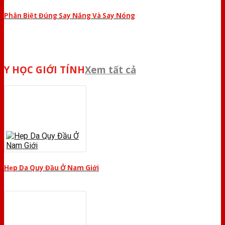
Phân Biệt Đúng Say Nắng Và Say Nóng
Y HỌC GIỚI TÍNH
Xem tất cả
Hẹp Da Quy Đầu Ở Nam Giới