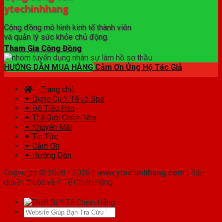
ytechinhhang
Cộng đồng mô hình kinh tế thành viên
và quản lý sức khỏe chủ động.
Tham Gia Cộng Đồng
HƯỚNG DẪN MUA HÀNG
Cảm Ơn Ủng Hộ Tác Giả
Trang chủ
✦ Dụng Cụ Y Tế và Spa
✦ Đồ Tiêu Hao
✦ Thế Giới Chỉnh Nha
✦ Khuyến Mãi
✦ Tin Tức
✦ Cảm Ơn
✦ Hướng Dẫn
Copyright © 2008 - 2026 |
www.ytechinhhang.com
| Bản
quyền thuộc về Y Tế Chính Hãng
Tìm
kiếm: