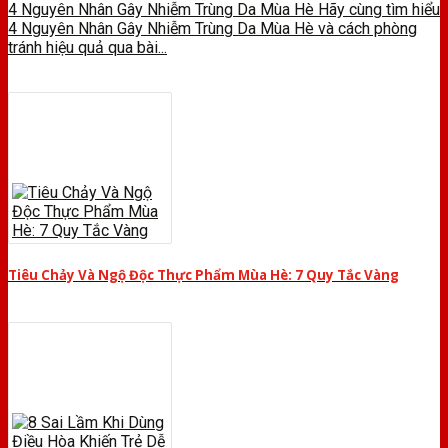
4 Nguyên Nhân Gây Nhiễm Trùng Da Mùa Hè Hãy cùng tìm hiểu
4 Nguyên Nhân Gây Nhiễm Trùng Da Mùa Hè và cách phòng
tránh hiệu quả qua bài...
Tiêu Chảy Và Ngộ Độc Thực Phẩm Mùa Hè: 7 Quy Tắc Vàng