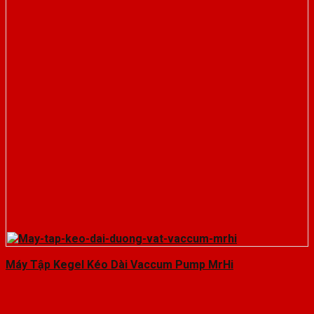
Máy Tập Kegel Kéo Dài Vaccum Pump MrHi