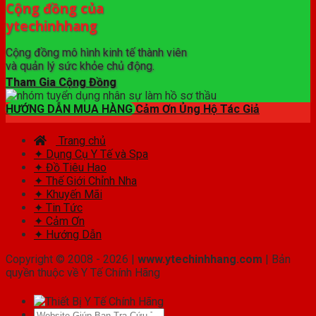
Cộng đồng của
ytechinhhang
Cộng đồng mô hình kinh tế thành viên
và quản lý sức khỏe chủ động.
Tham Gia Cộng Đồng
HƯỚNG DẪN MUA HÀNG
Cảm Ơn Ủng Hộ Tác Giả
Trang chủ
✦ Dụng Cụ Y Tế và Spa
✦ Đồ Tiêu Hao
✦ Thế Giới Chỉnh Nha
✦ Khuyến Mãi
✦ Tin Tức
✦ Cảm Ơn
✦ Hướng Dẫn
Copyright © 2008 - 2026 |
www.ytechinhhang.com
| Bản
quyền thuộc về Y Tế Chính Hãng
Tìm