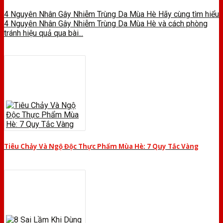
4 Nguyên Nhân Gây Nhiễm Trùng Da Mùa Hè Hãy cùng tìm hiểu
4 Nguyên Nhân Gây Nhiễm Trùng Da Mùa Hè và cách phòng
tránh hiệu quả qua bài...
Tiêu Chảy Và Ngộ Độc Thực Phẩm Mùa Hè: 7 Quy Tắc Vàng