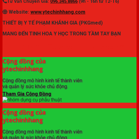
Tư Vấn Chuyên Gia:
096.345.8866
(9h - 16h từ T2-T6)
Website:
www.ytechinhhang.com
THIẾT BỊ Y TẾ PHẠM KHÁNH GIA (PKGmed)
MANG ĐẾN TINH HOA Y HỌC TRONG TẦM TAY BẠN
✦ THƯƠNG HIỆU ytechinhhang.com™
Cộng đồng của
ytechinhhang
Cộng đồng mô hình kinh tế thành viên
và quản lý sức khỏe chủ động.
Tham Gia Cộng Đồng
Cộng đồng của
ytechinhhang
Cộng đồng mô hình kinh tế thành viên
và quản lý sức khỏe chủ động.