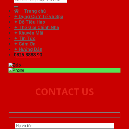
kiếm:
Trang chủ
✦ Dụng Cụ Y Tế và Spa
✦ Đồ Tiêu Hao
✦ Thế Giới Chỉnh Nha
✦ Khuyến Mãi
✦ Tin Tức
✦ Cảm Ơn
✦ Hướng Dẫn
0825.8888.90
CONTACT US