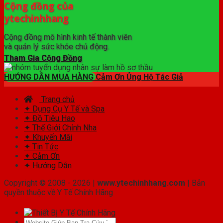
Cộng đồng của
ytechinhhang
Cộng đồng mô hình kinh tế thành viên
và quản lý sức khỏe chủ động.
Tham Gia Cộng Đồng
HƯỚNG DẪN MUA HÀNG
Cảm Ơn Ủng Hộ Tác Giả
Trang chủ
✦ Dụng Cụ Y Tế và Spa
✦ Đồ Tiêu Hao
✦ Thế Giới Chỉnh Nha
✦ Khuyến Mãi
✦ Tin Tức
✦ Cảm Ơn
✦ Hướng Dẫn
Copyright © 2008 - 2026 |
www.ytechinhhang.com
| Bản
quyền thuộc về Y Tế Chính Hãng
Tìm