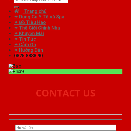
kiếm:
Trang chủ
✦ Dụng Cụ Y Tế và Spa
✦ Đồ Tiêu Hao
✦ Thế Giới Chỉnh Nha
✦ Khuyến Mãi
✦ Tin Tức
✦ Cảm Ơn
✦ Hướng Dẫn
0825.8888.90
CONTACT US