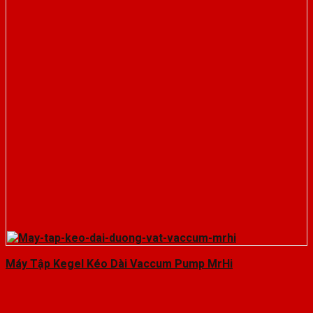
Máy Tập Kegel Kéo Dài Vaccum Pump MrHi