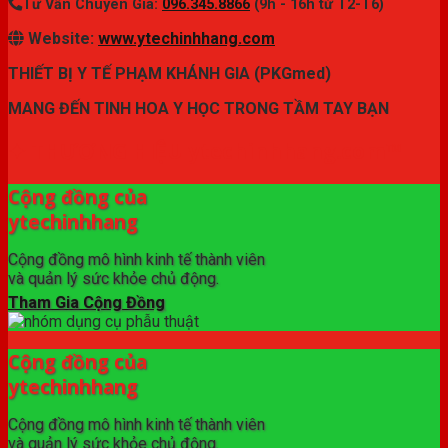
Tư Vấn Chuyên Gia:
096.345.8866
(9h - 16h từ T2-T6)
Website:
www.ytechinhhang.com
THIẾT BỊ Y TẾ PHẠM KHÁNH GIA (PKGmed)
MANG ĐẾN TINH HOA Y HỌC TRONG TẦM TAY BẠN
✦ THƯƠNG HIỆU ytechinhhang.com™
Cộng đồng của
ytechinhhang
Cộng đồng mô hình kinh tế thành viên
và quản lý sức khỏe chủ động.
Tham Gia Cộng Đồng
Cộng đồng của
ytechinhhang
Cộng đồng mô hình kinh tế thành viên
và quản lý sức khỏe chủ động.