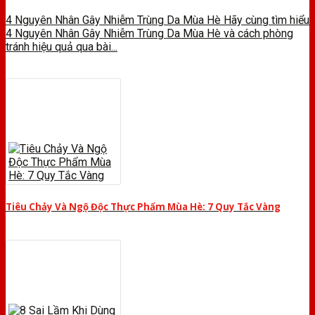
4 Nguyên Nhân Gây Nhiễm Trùng Da Mùa Hè Hãy cùng tìm hiểu
4 Nguyên Nhân Gây Nhiễm Trùng Da Mùa Hè và cách phòng
tránh hiệu quả qua bài...
Tiêu Chảy Và Ngộ Độc Thực Phẩm Mùa Hè: 7 Quy Tắc Vàng