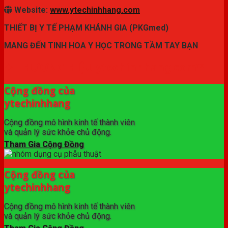
Website:
www.ytechinhhang.com
THIẾT BỊ Y TẾ PHẠM KHÁNH GIA (PKGmed)
MANG ĐẾN TINH HOA Y HỌC TRONG TẦM TAY BẠN
✦ THƯƠNG HIỆU ytechinhhang.com™
Cộng đồng của
ytechinhhang
Cộng đồng mô hình kinh tế thành viên
và quản lý sức khỏe chủ động.
Tham Gia Cộng Đồng
Cộng đồng của
ytechinhhang
Cộng đồng mô hình kinh tế thành viên
và quản lý sức khỏe chủ động.