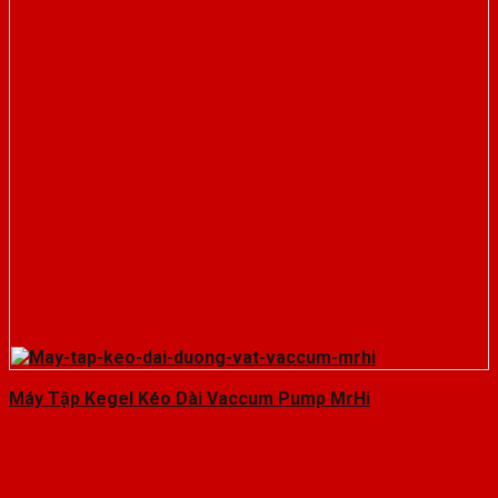
Máy Tập Kegel Kéo Dài Vaccum Pump MrHi