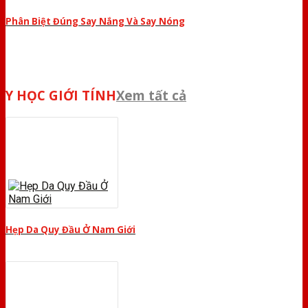
Phân Biệt Đúng Say Nắng Và Say Nóng
Y HỌC GIỚI TÍNH
Xem tất cả
Hẹp Da Quy Đầu Ở Nam Giới