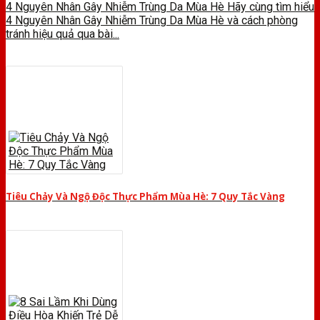
4 Nguyên Nhân Gây Nhiễm Trùng Da Mùa Hè Hãy cùng tìm hiểu
4 Nguyên Nhân Gây Nhiễm Trùng Da Mùa Hè và cách phòng
tránh hiệu quả qua bài...
Tiêu Chảy Và Ngộ Độc Thực Phẩm Mùa Hè: 7 Quy Tắc Vàng