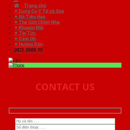
Trang chủ
✦ Dụng Cụ Y Tế và Spa
✦ Đồ Tiêu Hao
✦ Thế Giới Chỉnh Nha
✦ Khuyến Mãi
✦ Tin Tức
✦ Cảm Ơn
✦ Hướng Dẫn
0825.8888.90
CONTACT US