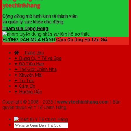
ytechinhhang
Cộng đồng mô hình kinh tế thành viên
và quản lý sức khỏe chủ động.
Tham Gia Cộng Đồng
HƯỚNG DẪN MUA HÀNG
Cảm Ơn Ủng Hộ Tác Giả
Trang chủ
✦ Dụng Cụ Y Tế và Spa
✦ Đồ Tiêu Hao
✦ Thế Giới Chỉnh Nha
✦ Khuyến Mãi
✦ Tin Tức
✦ Cảm Ơn
✦ Hướng Dẫn
Copyright © 2008 - 2026 |
www.ytechinhhang.com
| Bản
quyền thuộc về Y Tế Chính Hãng
Tìm
kiếm: