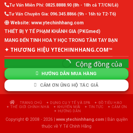
Tư Vấn Miễn Phí:
0825.8888.90
(8h - 18h cả T7/CN/Lễ)
Tư Vấn Chuyên Gia:
096.345.8866
(9h - 16h từ T2-T6)
Website:
www.ytechinhhang.com
THIẾT BỊ Y TẾ PHẠM KHÁNH GIA (PKGmed)
MANG ĐẾN TINH HOA Y HỌC TRONG TẦM TAY BẠN
✦ THƯƠNG HIỆU YTECHINHHANG.COM™
Cộng đồng của
ytechinhhang
HƯỚNG DẪN MUA HÀNG
Cộng đồng mô hình kinh tế thành viên và quản
CẢM ƠN ỦNG HỘ TÁC GIẢ
lý sức khỏe chủ động.
Tham Gia Cộng Đồng
TRANG CHỦ
✦ DỤNG CỤ Y TẾ VÀ SPA
✦ ĐỒ TIÊU HAO
✦ THẾ GIỚI CHỈNH NHA
✦ KHUYẾN MÃI
✦ TIN TỨC
✦ CẢM ƠN
✦ HƯỚNG DẪN
Copyright © 2008 - 2026 |
www.ytechinhhang.com
| Bản quyền
thuộc về Y Tế Chính Hãng