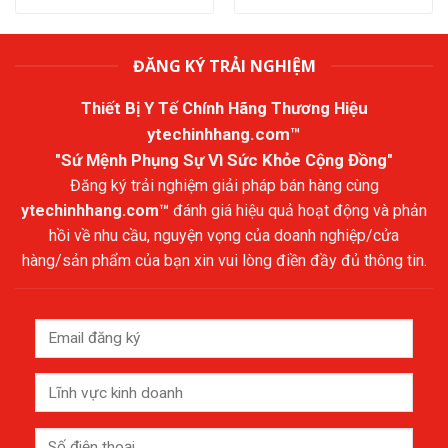
ĐĂNG KÝ TRẢI NGHIỆM
Thiết Bị Y Tế Chính Hãng Thương Hiệu
ytechinhhang.com™
"Sứ Mệnh Phụng Sự Vì Sức Khỏe Cộng Đồng"
Đăng ký trải nghiệm giải pháp bán hàng cùng
ytechinhhang.com™
đánh giá hiệu quả hoạt động và phản
hồi về nhu cầu, nguyện vọng của doanh nghiệp/cửa
hàng/sản phẩm của bạn xin vui lòng điền đầy đủ thông tin.