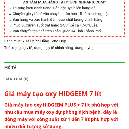
AN TÂM MUA HÀNG TẠI YTECHINHHANG.COM™
→ Thương hiệu danh tiếng luôn đặt uy tín lên hàng đầu.
→ Chuyên gia y tế cố vấn chuyên môn hơn 15 năm kinh nghiệm.
→ Bán hàng và bảo hành đảm bảo chất lượng chính hãng.
→ Phục vụ xuyên suốt đặt hàng 24/7 (Kể cả T7/CN/Lễ).
→ Vận chuyển tận nhà trên Toàn Quốc 34 Tỉnh Thành Phố.
Danh mục:
Y Tế Chính Hãng Tổng Hợp
Thẻ:
dụng cụ y tế
,
dụng cụ y tế chính hãng
,
dungcuyte
,
dungcuytechinhhang
,
thiết bị y tế chính hãng
,
thietbiytechinhhang
,
y tế
chính hãng
,
ytechinhhang
MÔ TẢ
ĐÁNH GIÁ (0)
Giá máy tạo oxy HIDGEEM 7 lít
Giá máy tạo oxy HIDGEEM PLUS + 7 lít phù hợp với
nhu cầu mua máy oxy dự phòng dịch bệnh, đây là
dòng máy với công suất từ 1 đến 7 lít phù hợp với
nhiều đối tượng sử dụng