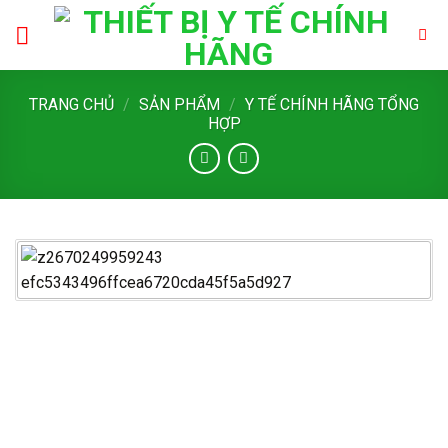
Skip
to
content
TRANG CHỦ
/
SẢN PHẨM
/
Y TẾ CHÍNH HÃNG TỔNG
HỢP