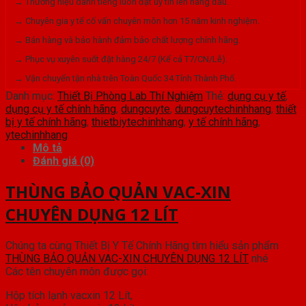
→ Thương hiệu danh tiếng luôn đặt uy tín lên hàng đầu.
→ Chuyên gia y tế cố vấn chuyên môn hơn 15 năm kinh nghiệm.
→ Bán hàng và bảo hành đảm bảo chất lượng chính hãng.
→ Phục vụ xuyên suốt đặt hàng 24/7 (Kể cả T7/CN/Lễ).
→ Vận chuyển tận nhà trên Toàn Quốc 34 Tỉnh Thành Phố.
Danh mục:
Thiết Bị Phòng Lab Thí Nghiệm
Thẻ:
dụng cụ y tế
,
dụng cụ y tế chính hãng
,
dungcuyte
,
dungcuytechinhhang
,
thiết
bị y tế chính hãng
,
thietbiytechinhhang
,
y tế chính hãng
,
ytechinhhang
Mô tả
Đánh giá (0)
THÙNG BẢO QUẢN VAC-XIN
CHUYÊN DỤNG 12 LÍT
Chúng ta cùng Thiết Bị Y Tế Chính Hãng tìm hiểu sản phẩm
THÙNG BẢO QUẢN VAC-XIN CHUYÊN DỤNG 12 LÍT
nhé
Các tên chuyên môn được gọi:
Hộp tích lạnh vacxin 12 Lít,