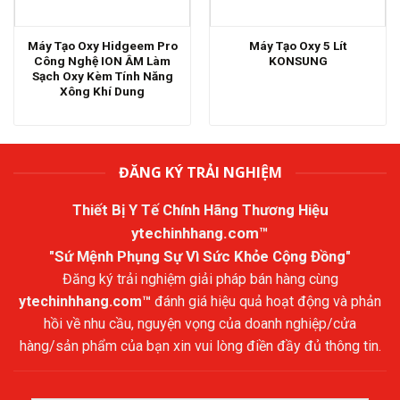
Máy Tạo Oxy Hidgeem Pro
Máy Tạo Oxy 5 Lít
Công Nghệ ION ÂM Làm
KONSUNG
Sạch Oxy Kèm Tính Năng
Xông Khí Dung
ĐĂNG KÝ TRẢI NGHIỆM
Thiết Bị Y Tế Chính Hãng Thương Hiệu
ytechinhhang.com™
"Sứ Mệnh Phụng Sự Vì Sức Khỏe Cộng Đồng"
Đăng ký trải nghiệm giải pháp bán hàng cùng
ytechinhhang.com™
đánh giá hiệu quả hoạt động và phản
hồi về nhu cầu, nguyện vọng của doanh nghiệp/cửa
hàng/sản phẩm của bạn xin vui lòng điền đầy đủ thông tin.