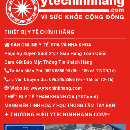
THIẾT BỊ Y TẾ CHÍNH HÃNG
SÀN ONLINE Y TẾ, SPA VÀ NHA KHOA
Phục Vụ Xuyên Suốt 24/7 Giao Hàng Toàn Quốc
Cam Kết Bảo Mật Thông Tin Khách Hàng
Tư Vấn Miễn Phí:
0825.8888.90
(8h - 18h cả T7/CN/Lễ)
Tư Vấn Chuyên Gia:
096.345.8866
(9h - 16h từ T2-T6)
Website:
www.ytechinhhang.com
THIẾT BỊ Y TẾ PHẠM KHÁNH GIA (PKGmed)
MANG ĐẾN TINH HOA Y HỌC TRONG TẦM TAY BẠN
✦ THƯƠNG HIỆU YTECHINHHANG.COM™