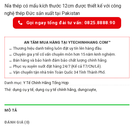
Nỉa thép có mấu kích thước 12cm được thiết kế với công
nghệ thép Đức sản xuất tại Pakistan
Gọi ngay tổng đài tư vấn: 0825.8888.90
AN TÂM MUA HÀNG TẠI YTECHINHHANG.COM™
→ Thương hiệu danh tiếng luôn đặt uy tín lên hàng đầu.
→ Chuyên gia y tế cố vấn chuyên môn hơn 15 năm kinh nghiệm.
→ Bán hàng và bảo hành đảm bảo chất lượng chính hãng.
→ Phục vụ xuyên suốt đặt hàng 24/7 (Kể cả T7/CN/Lễ).
→ Vận chuyển tận nhà trên Toàn Quốc 34 Tỉnh Thành Phố.
Danh mục:
Y Tế Chính Hãng Tổng Hợp
Thẻ:
dụng cụ y tế
,
dụng cụ y tế chính hãng
,
dungcuyte
,
dungcuytechinhhang
,
Nỉa Gắp Thép Có Mấu 12cm
,
Nỉa Mắt Thép Có Mấu
12cm
,
Nỉa mắt xanh có mấu 12cm
,
Nỉa Thép Có Mấu 12cm
,
thiết bị y tế
chính hãng
,
thietbiytechinhhang
,
y tế chính hãng
,
ytechinhhang
MÔ TẢ
ĐÁNH GIÁ (0)