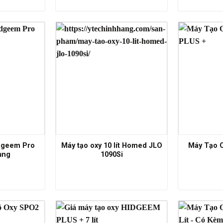
dgeem Pro
Máy tạo oxy 10 lít Homed JLO
Máy Tạo O
ụng
1090Si