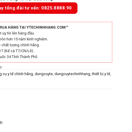
ay tổng đài tư vấn: 0825.8888.90
MUA HÀNG TẠI YTECHINHHANG.COM™
 uy tín lên hàng đầu.
môn hơn 15 năm kinh nghiệm.
chất lượng chính hãng.
/7 (Kể cả T7/CN/Lễ).
uốc 34 Tỉnh Thành Phố.
p
 cụ y tế chính hãng
,
dungcuyte
,
dungcuytechinhhang
,
thiết bị y tế
,
ietbiytechinhhang
,
y tế chính hãng
,
ytechinhhang
an