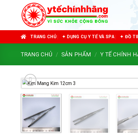
Skip
to
content
TRANG CHỦ
✦ DỤNG CỤ Y TẾ VÀ SPA
✦ ĐỒ T
TRANG CHỦ
/
SẢN PHẨM
/
Y TẾ CHÍNH 