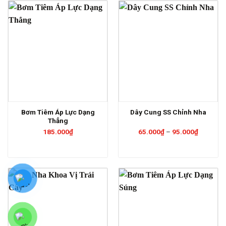
Bơm Tiêm Áp Lực Dạng
Dây Cung SS Chỉnh Nha
Thẳng
Khoảng
185.000
₫
65.000
₫
–
95.000
₫
giá:
từ
65.000₫
đến
95.000₫