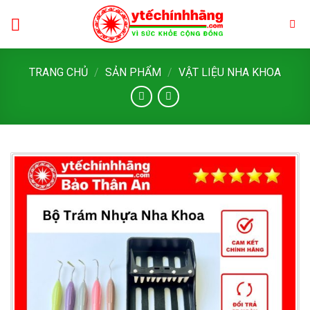
Skip
to
content
TRANG CHỦ
/
SẢN PHẨM
/
VẬT LIỆU NHA KHOA