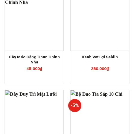
Cây Móc Căng Chun Chỉnh
Banh Vạt Lợi Seldin
Nha
45.000
₫
280.000
₫
-5%