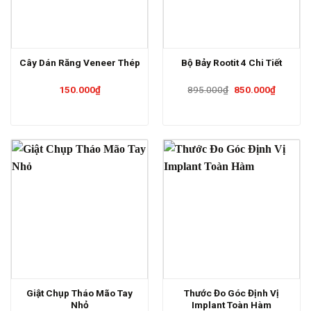
Cây Dán Răng Veneer Thép
Bộ Bảy Rootit 4 Chi Tiết
Giá
Giá
150.000
₫
895.000
₫
850.000
₫
gốc
hiện
là:
tại
895.000₫.
là:
850.000
Giật Chụp Tháo Mão Tay
Thước Đo Góc Định Vị
Nhỏ
Implant Toàn Hàm