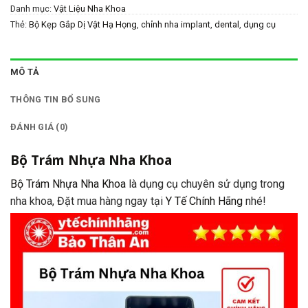
Danh mục:
Vật Liệu Nha Khoa
Thẻ:
Bộ Kẹp Gắp Dị Vật Hạ Họng
,
chỉnh nha implant
,
dental
,
dụng cụ
chỉnh nha
,
dụng cụ dental
,
dụng cụ gắp dị vật
,
dụng cụ implant
,
dụng cụ
kẹp gắp dị vật
,
dụng cụ nha khoa
,
dụng cụ y khoa prime
,
dụng cụ y tế
prime
,
dungcuyte
,
dungcuytechinhhang
,
Giật Chụp Tháo Mão Tay Nhỏ
,
MÔ TẢ
Giật Chụp Tháo Mão Tay To
,
implant
,
Kẹp Gắp Dị Vật 12.5cm
,
Kẹp Gắp Dị
Vật 8.5cm
,
Kẹp Gắp Dị Vật Tai
,
Kìm Sinh Thiết 20cm
,
Kìm Sinh Thiết 24cm
,
THÔNG TIN BỔ SUNG
nha khoa dental
,
panh gắp dị vật
,
panh kẹp gắp dị vật
,
parkistan
,
phụ kiện
implant
,
prime
,
prime parkistan
,
prime tech surgico
,
thế giới chỉnh nha
,
ĐÁNH GIÁ (0)
thiết bị y tế
,
thiết bị y tế chính hãng
,
thietbiyte
,
thietbiytechinhhang
,
vật
liệu nha khoa
Bộ Trám Nhựa Nha Khoa
Bộ Trám Nhựa Nha Khoa
là dụng cụ chuyên sử dụng trong
nha khoa, Đặt mua hàng ngay tại
Y Tế Chính Hãng
nhé!