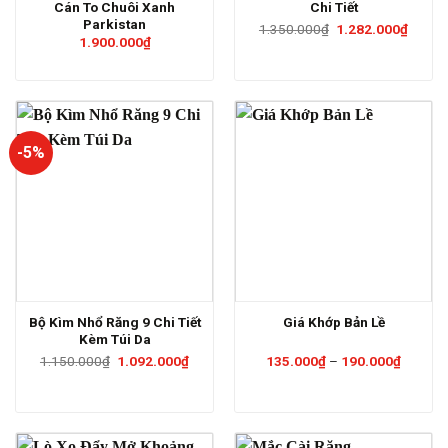
Cán To Chuôi Xanh
Chi Tiết
Parkistan
Giá
Giá
1.350.000
₫
1.282.000
₫
gốc
hiện
1.900.000
₫
là:
tại
1.350.000₫.
là:
1.282.
-5%
Bộ Kìm Nhổ Răng 9 Chi Tiết
Giá Khớp Bản Lề
Kèm Túi Da
Giá
Giá
Khoảng
1.150.000
₫
1.092.000
₫
135.000
₫
–
190.000
₫
gốc
hiện
giá:
là:
tại
từ
1.150.000₫.
là:
135.00
1.092.000₫.
đến
190.00