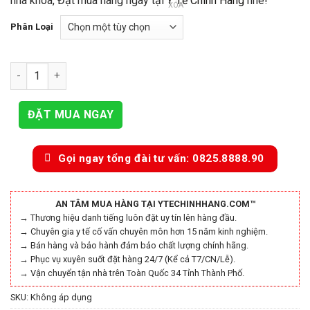
nha khoa, Đặt mua hàng ngay tại
Y Tế Chính Hãng
nhé!
XÓA
960.000₫
Phân Loại
Bộ Trám Nhựa Nha Khoa số lượng
ĐẶT MUA NGAY
Gọi ngay tổng đài tư vấn: 0825.8888.90
AN TÂM MUA HÀNG TẠI YTECHINHHANG.COM™
→ Thương hiệu danh tiếng luôn đặt uy tín lên hàng đầu.
→ Chuyên gia y tế cố vấn chuyên môn hơn 15 năm kinh nghiệm.
→ Bán hàng và bảo hành đảm bảo chất lượng chính hãng.
→ Phục vụ xuyên suốt đặt hàng 24/7 (Kể cả T7/CN/Lễ).
→ Vận chuyển tận nhà trên Toàn Quốc 34 Tỉnh Thành Phố.
SKU:
Không áp dụng