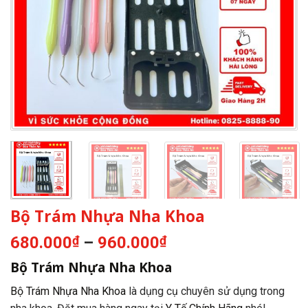
Bộ Trám Nhựa Nha Khoa
Khoảng
680.000
₫
–
960.000
₫
giá:
Bộ Trám Nhựa Nha Khoa
từ
680.000₫
Bộ Trám Nhựa Nha Khoa
là dụng cụ chuyên sử dụng trong
đến