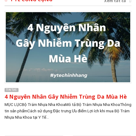
Xem tất cả
TIN TỨC
4 Nguyên Nhân Gây Nhiễm Trùng Da Mùa Hè
MỤC LỤCBộ Trám Nhựa Nha KhoaMô tả Bộ Trám Nhựa Nha KhoaThông
tin sản phẩmCách sử dụng:Đặc trưng:Ưu điểm:Lợi ích khi mua Bộ Trám
Nhựa Nha Khoa tại Y Tế...