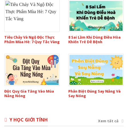
Tiêu Chảy Và Ngộ Độc Thực
8 Sai Lầm Khi Dùng Điều Hòa
Phẩm Mùa Hè: 7 Quy Tắc Vàng
Khiến Trẻ Dễ Bệnh
Đột Quỵ Gia Tăng Vào Mùa
Phân Biệt Đúng Say Nắng Và
Nắng Nóng
Say Nóng
Y HỌC GIỚI TÍNH
Xem tất cả