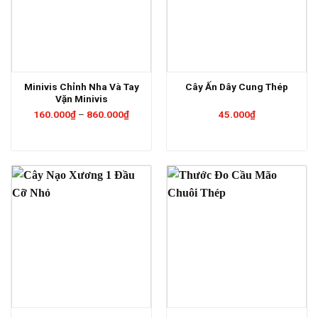
Minivis Chỉnh Nha Và Tay
Cây Ấn Dây Cung Thép
Vặn Minivis
Khoảng
160.000
₫
–
860.000
₫
45.000
₫
giá:
từ
160.000₫
đến
860.000₫