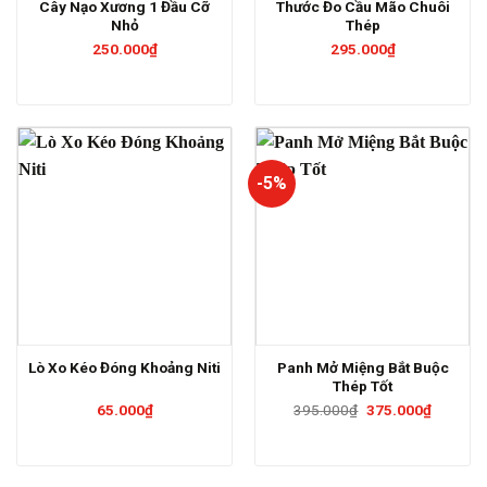
Cây Nạo Xương 1 Đầu Cỡ
Thước Đo Cầu Mão Chuôi
Nhỏ
Thép
250.000
₫
295.000
₫
-5%
Panh Mở Miệng Bắt Buộc
Lò Xo Kéo Đóng Khoảng Niti
Thép Tốt
Giá
Giá
65.000
₫
395.000
₫
375.000
₫
gốc
hiện
là:
tại
395.000₫.
là:
375.000