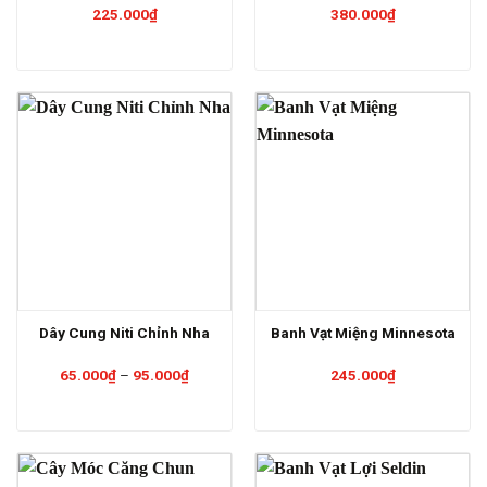
225.000
₫
380.000
₫
Dây Cung Niti Chỉnh Nha
Banh Vạt Miệng Minnesota
Khoảng
65.000
₫
–
95.000
₫
245.000
₫
giá:
từ
65.000₫
đến
95.000₫