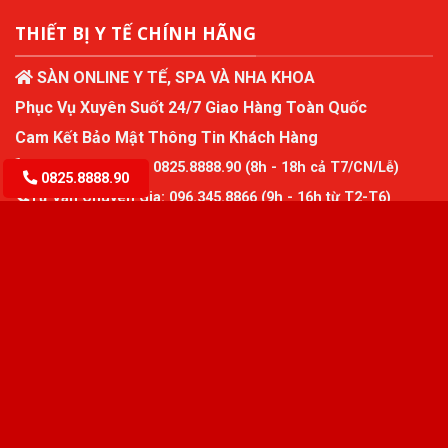
THIẾT BỊ Y TẾ CHÍNH HÃNG
SÀN ONLINE Y TẾ, SPA VÀ NHA KHOA
Phục Vụ Xuyên Suốt 24/7 Giao Hàng Toàn Quốc
Cam Kết Bảo Mật Thông Tin Khách Hàng
Tư Vấn Miễn Phí:
0825.8888.90
(8h - 18h cả T7/CN/Lễ)
0825.8888.90
Tư Vấn Chuyên Gia:
096.345.8866
(9h - 16h từ T2-T6)
Website:
www.ytechinhhang.com
THIẾT BỊ Y TẾ PHẠM KHÁNH GIA (PKGmed)
MANG ĐẾN TINH HOA Y HỌC TRONG TẦM TAY BẠN
✦ THƯƠNG HIỆU YTECHINHHANG.COM™
Cộng đồng của
ytechinhhang
Cộng đồng mô hình kinh tế thành viên và quản
lý sức khỏe chủ động.