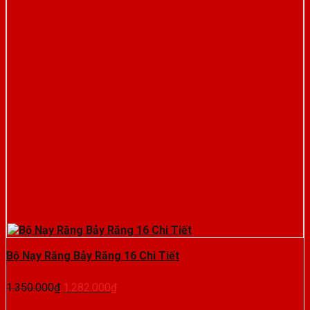
Bộ Nạy Răng Bảy Răng 16 Chi Tiết
Giá
Giá
1.350.000
₫
1.282.000
₫
gốc
hiện