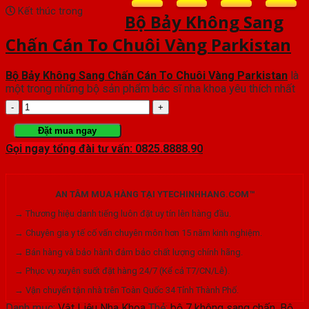
Kết thúc trong
Bộ Bảy Không Sang
Chấn Cán To Chuôi Vàng Parkistan
Bộ Bảy Không Sang Chấn Cán To Chuôi Vàng Parkistan
là
một trong những bộ sản phẩm bác sĩ nha khoa yêu thích nhất
Bộ
Bảy
Đặt mua ngay
Gọi ngay tổng đài tư vấn: 0825.8888.90
Không
Sang
AN TÂM MUA HÀNG TẠI YTECHINHHANG.COM™
Chấn
→ Thương hiệu danh tiếng luôn đặt uy tín lên hàng đầu.
Cán
→ Chuyên gia y tế cố vấn chuyên môn hơn 15 năm kinh nghiệm.
To
→ Bán hàng và bảo hành đảm bảo chất lượng chính hãng.
Chuôi
→ Phục vụ xuyên suốt đặt hàng 24/7 (Kể cả T7/CN/Lễ).
→ Vận chuyển tận nhà trên Toàn Quốc 34 Tỉnh Thành Phố.
Vàng
Danh mục:
Vật Liệu Nha Khoa
Thẻ:
bộ 7 không sang chấn
,
Bộ