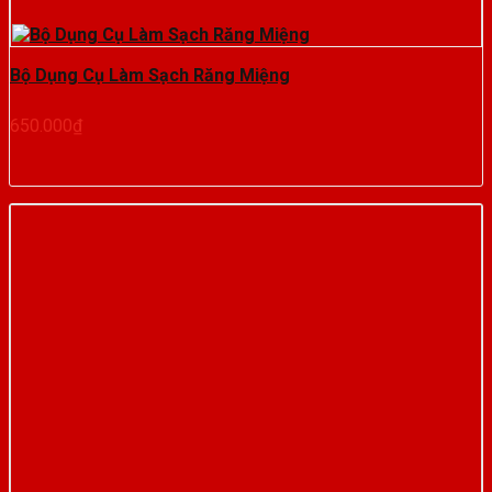
Bộ Dụng Cụ Làm Sạch Răng Miệng
650.000
₫