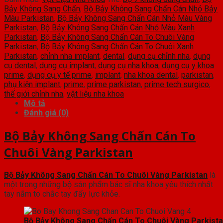
Parkistan
Bảy Không Sang Chấn
,
Bộ Bảy Không Sang Chấn Cán Nhỏ Bảy
Màu Parkistan
,
Bộ Bảy Không Sang Chấn Cán Nhỏ Màu Vàng
số
Parkistan
,
Bộ Bảy Không Sang Chấn Cán Nhỏ Màu Xanh
Parkistan
,
Bộ Bảy Không Sang Chấn Cán To Chuôi Vàng
lượng
Parkistan
,
Bộ Bảy Không Sang Chấn Cán To Chuôi Xanh
Parkistan
,
chỉnh nha implant
,
dental
,
dụng cụ chỉnh nha
,
dụng
cụ dental
,
dụng cụ implant
,
dụng cụ nha khoa
,
dụng cụ y khoa
prime
,
dụng cụ y tế prime
,
implant
,
nha khoa dental
,
parkistan
,
phụ kiện implant
,
prime
,
prime parkistan
,
prime tech surgico
,
thế giới chỉnh nha
,
vật liệu nha khoa
Mô tả
Đánh giá (0)
Bộ Bảy Không Sang Chấn Cán To
Chuôi Vàng Parkistan
Bộ Bảy Không Sang Chấn Cán To Chuôi Vàng Parkistan
là
một trong những bộ sản phẩm bác sĩ nha khoa yêu thích nhất
tay nắm to chắc tay đẩy lực khỏe.
Bộ Bảy Không Sang Chấn Cán To Chuôi Vàng Parkist