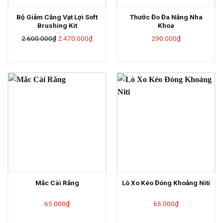
Bộ Giảm Căng Vạt Lợi Soft
Thước Đo Đa Năng Nha
Brushing Kit
Khoa
Giá
Giá
2.600.000
₫
2.470.000
₫
290.000
₫
gốc
hiện
là:
tại
2.600.000₫.
là:
2.470.000₫.
Mắc Cài Răng
Lò Xo Kéo Đóng Khoảng Niti
65.000
₫
65.000
₫