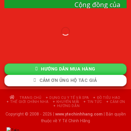
Cộng đồng của
ytechinhhang
Cộng đồng mô hình kinh tế thành viên và quản
lý sức khỏe chủ động.
Tham Gia Cộng Đồng
HƯỚNG DẪN MUA HÀNG
CẢM ƠN ỦNG HỘ TÁC GIẢ
TRANG CHỦ
✦ DỤNG CỤ Y TẾ VÀ SPA
✦ ĐỒ TIÊU HAO
✦ THẾ GIỚI CHỈNH NHA
✦ KHUYẾN MÃI
✦ TIN TỨC
✦ CẢM ƠN
✦ HƯỚNG DẪN
Copyright © 2008 - 2026 |
www.ytechinhhang.com
| Bản quyền
thuộc về Y Tế Chính Hãng