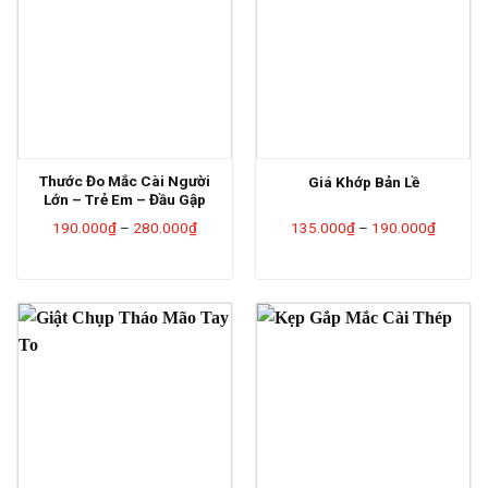
Thước Đo Mắc Cài Người
Giá Khớp Bản Lề
Lớn – Trẻ Em – Đầu Gập
Khoảng
Khoảng
190.000
₫
–
280.000
₫
135.000
₫
–
190.000
₫
giá:
giá:
từ
từ
190.000₫
135.00
đến
đến
280.000₫
190.00