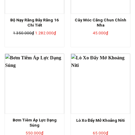
Bộ Nạy Răng Bảy Răng 16
Cây Móc Căng Chun Chỉnh
Chi Tiết
Nha
Giá
Giá
1.350.000
₫
1.282.000
₫
45.000
₫
gốc
hiện
là:
tại
1.350.000₫.
là:
1.282.000₫.
Bơm Tiêm Áp Lực Dạng
Lò Xo Đẩy Mở Khoảng Niti
Súng
550.000
₫
65.000
₫