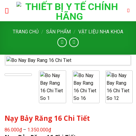
Skip
to
content
TRANG CHỦ
/
SẢN PHẨM
/
VẬT LIỆU NHA KHOA
Nạy Bảy Răng 16 Chi Tiết
Khoảng
86.000
₫
–
1.350.000
₫