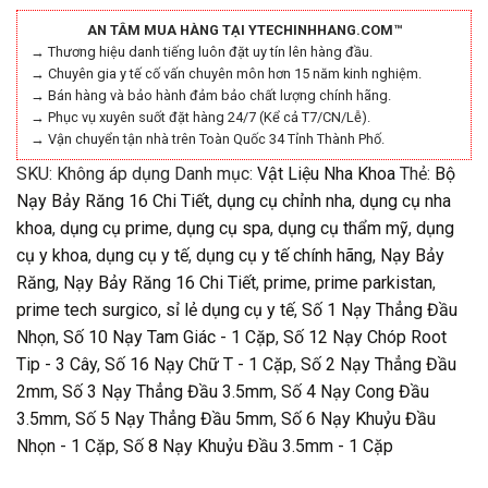
AN TÂM MUA HÀNG TẠI YTECHINHHANG.COM™
lượng
→ Thương hiệu danh tiếng luôn đặt uy tín lên hàng đầu.
→ Chuyên gia y tế cố vấn chuyên môn hơn 15 năm kinh nghiệm.
→ Bán hàng và bảo hành đảm bảo chất lượng chính hãng.
→ Phục vụ xuyên suốt đặt hàng 24/7 (Kể cả T7/CN/Lễ).
→ Vận chuyển tận nhà trên Toàn Quốc 34 Tỉnh Thành Phố.
SKU:
Không áp dụng
Danh mục:
Vật Liệu Nha Khoa
Thẻ:
Bộ
Nạy Bảy Răng 16 Chi Tiết
,
dụng cụ chỉnh nha
,
dụng cụ nha
khoa
,
dụng cụ prime
,
dụng cụ spa
,
dụng cụ thẩm mỹ
,
dụng
cụ y khoa
,
dụng cụ y tế
,
dụng cụ y tế chính hãng
,
Nạy Bảy
Răng
,
Nạy Bảy Răng 16 Chi Tiết
,
prime
,
prime parkistan
,
prime tech surgico
,
sỉ lẻ dụng cụ y tế
,
Số 1 Nạy Thẳng Đầu
Nhọn
,
Số 10 Nạy Tam Giác - 1 Cặp
,
Số 12 Nạy Chóp Root
Tip - 3 Cây
,
Số 16 Nạy Chữ T - 1 Cặp
,
Số 2 Nạy Thẳng Đầu
2mm
,
Số 3 Nạy Thẳng Đầu 3.5mm
,
Số 4 Nạy Cong Đầu
3.5mm
,
Số 5 Nạy Thẳng Đầu 5mm
,
Số 6 Nạy Khuỷu Đầu
Nhọn - 1 Cặp
,
Số 8 Nạy Khuỷu Đầu 3.5mm - 1 Cặp