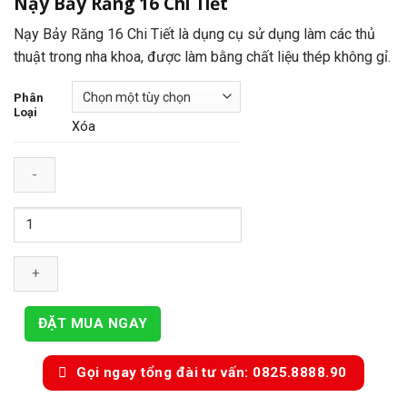
Nạy Bảy Răng 16 Chi Tiết
giá:
từ
Nạy Bảy Răng 16 Chi Tiết là dụng cụ sử dụng làm các thủ
86.000₫
thuật trong nha khoa, được làm bằng chất liệu thép không gỉ.
đến
1.350.000₫
Phân
Loại
Xóa
Nạy
Bảy
Răng
16
ĐẶT MUA NGAY
Chi
Gọi ngay tổng đài tư vấn: 0825.8888.90
Tiết
số