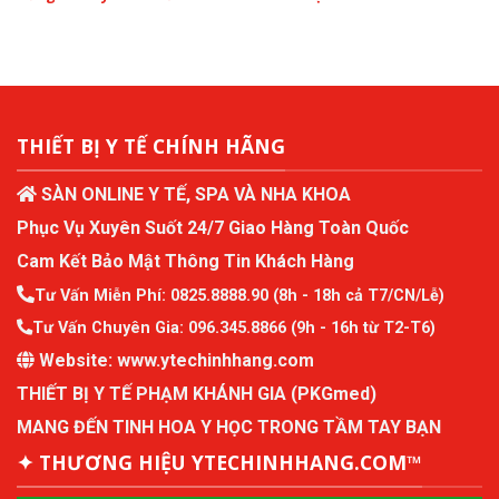
THIẾT BỊ Y TẾ CHÍNH HÃNG
SÀN ONLINE Y TẾ, SPA VÀ NHA KHOA
Phục Vụ Xuyên Suốt 24/7 Giao Hàng Toàn Quốc
Cam Kết Bảo Mật Thông Tin Khách Hàng
Tư Vấn Miễn Phí:
0825.8888.90
(8h - 18h cả T7/CN/Lễ)
Tư Vấn Chuyên Gia:
096.345.8866
(9h - 16h từ T2-T6)
Website:
www.ytechinhhang.com
THIẾT BỊ Y TẾ PHẠM KHÁNH GIA (PKGmed)
MANG ĐẾN TINH HOA Y HỌC TRONG TẦM TAY BẠN
✦ THƯƠNG HIỆU YTECHINHHANG.COM™