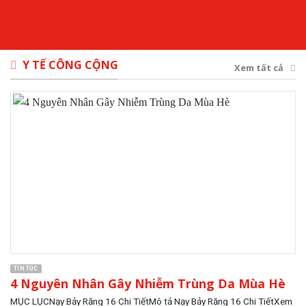
Y TẾ CÔNG CỘNG
Xem tất cả
TIN TỨC
4 Nguyên Nhân Gây Nhiễm Trùng Da Mùa Hè
MỤC LỤCNạy Bảy Răng 16 Chi TiếtMô tả Nạy Bảy Răng 16 Chi TiếtXem