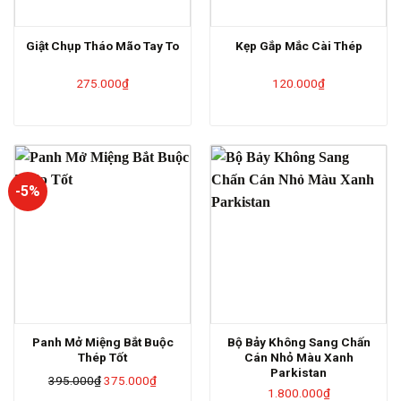
Giật Chụp Tháo Mão Tay To
Kẹp Gắp Mắc Cài Thép
275.000
₫
120.000
₫
-5%
Panh Mở Miệng Bắt Buộc
Bộ Bảy Không Sang Chấn
Thép Tốt
Cán Nhỏ Màu Xanh
Parkistan
Giá
Giá
395.000
₫
375.000
₫
1.800.000
₫
gốc
hiện