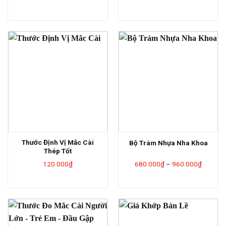
Thước Định Vị Mắc Cài
Bộ Trám Nhựa Nha Khoa
Thép Tốt
Khoảng
120.000
₫
680.000
₫
–
960.000
₫
giá:
từ
680.00
đến
960.00