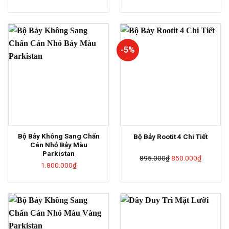
là:
tại
395.000₫.
là:
375.000₫.
-5%
Bộ Bảy Không Sang Chấn
Bộ Bảy Rootit 4 Chi Tiết
Cán Nhỏ Bảy Màu
Parkistan
Giá
Giá
895.000
₫
850.000
₫
1.800.000
₫
gốc
hiện
là:
tại
895.000₫.
là:
850.000