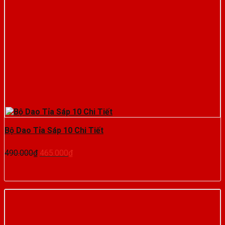
Bộ Dao Tỉa Sáp 10 Chi Tiết
Giá
Giá
490.000
₫
465.000
₫
gốc
hiện
là:
tại
490.000₫.
là:
465.000₫.