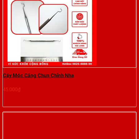
Cây Móc Căng Chun Chỉnh Nha
45.000
₫