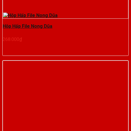
Hộp Hấp File Nong Dũa
268.000
₫