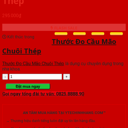
Thép
295.000
₫
FLASH SALE
Kết thúc trong
Thước Đo Cầu Mão
Chuôi Thép
Thước Đo Cầu Mão Chuôi Thép
là dụng cụ chuyên dụng trong
nha khoa.
Thước
Đo
Đặt mua ngay
Gọi ngay tổng đài tư vấn: 0825.8888.90
Cầu
Mão
AN TÂM MUA HÀNG TẠI YTECHINHHANG.COM™
Chuôi
→ Thương hiệu danh tiếng luôn đặt uy tín lên hàng đầu.
Thép