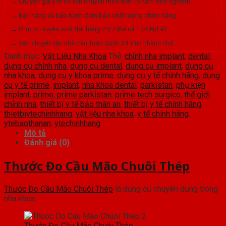
→ Chuyên gia y tế cố vấn chuyên môn hơn 15 năm kinh nghiệm.
số
→ Bán hàng và bảo hành đảm bảo chất lượng chính hãng.
lượng
→ Phục vụ xuyên suốt đặt hàng 24/7 (Kể cả T7/CN/Lễ).
→ Vận chuyển tận nhà trên Toàn Quốc 34 Tỉnh Thành Phố.
Danh mục:
Vật Liệu Nha Khoa
Thẻ:
chỉnh nha implant
,
dental
,
dụng cụ chỉnh nha
,
dụng cụ dental
,
dụng cụ implant
,
dụng cụ
nha khoa
,
dụng cụ y khoa prime
,
dụng cụ y tế chính hãng
,
dụng
cụ y tế prime
,
implant
,
nha khoa dental
,
parkistan
,
phụ kiện
implant
,
prime
,
prime parkistan
,
prime tech surgico
,
thế giới
chỉnh nha
,
thiết bị y tế bảo thân an
,
thiết bị y tế chính hãng
,
thietbiytechinhhang
,
vật liệu nha khoa
,
y tế chính hãng
,
ytebaothanan
,
ytechinhhang
Mô tả
Đánh giá (0)
Thước Đo Cầu Mão Chuôi Thép
Thước Đo Cầu Mão Chuôi Thép
là dụng cụ chuyên dụng trong
nha khoa.
Thước Đo Cầu Mão Chuôi Thép