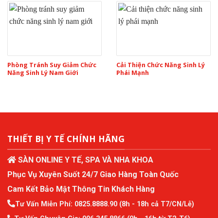
Phòng Tránh Suy Giảm Chức
Cải Thiện Chức Năng Sinh Lý
Năng Sinh Lý Nam Giới
Phái Mạnh
THIẾT BỊ Y TẾ CHÍNH HÃNG
SÀN ONLINE Y TẾ, SPA VÀ NHA KHOA
Phục Vụ Xuyên Suốt 24/7 Giao Hàng Toàn Quốc
Cam Kết Bảo Mật Thông Tin Khách Hàng
Tư Vấn Miễn Phí:
0825.8888.90
(8h - 18h cả T7/CN/Lễ)