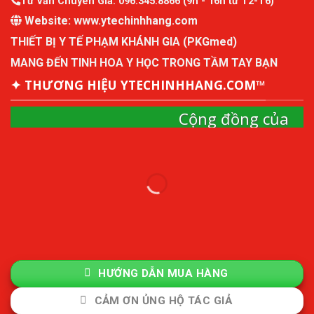
Tư Vấn Chuyên Gia:
096.345.8866
(9h - 16h từ T2-T6)
Website:
www.ytechinhhang.com
THIẾT BỊ Y TẾ PHẠM KHÁNH GIA (PKGmed)
MANG ĐẾN TINH HOA Y HỌC TRONG TẦM TAY BẠN
✦ THƯƠNG HIỆU YTECHINHHANG.COM™
Cộng đồng của
ytechinhhang
Cộng đồng mô hình kinh tế thành viên và quản
lý sức khỏe chủ động.
Tham Gia Cộng Đồng
HƯỚNG DẪN MUA HÀNG
CẢM ƠN ỦNG HỘ TÁC GIẢ