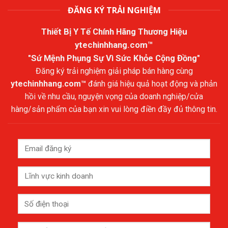
ĐĂNG KÝ TRẢI NGHIỆM
Thiết Bị Y Tế Chính Hãng Thương Hiệu
ytechinhhang.com™
"Sứ Mệnh Phụng Sự Vì Sức Khỏe Cộng Đồng"
Đăng ký trải nghiệm giải pháp bán hàng cùng
ytechinhhang.com™
đánh giá hiệu quả hoạt động và phản
hồi về nhu cầu, nguyện vọng của doanh nghiệp/cửa
hàng/sản phẩm của bạn xin vui lòng điền đầy đủ thông tin.