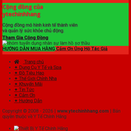
Cộng đồng của
ytechinhhang
Cộng đồng mô hình kinh tế thành viên
và quản lý sức khỏe chủ động.
Tham Gia Cộng Đồng
HƯỚNG DẪN MUA HÀNG
Cảm Ơn Ủng Hộ Tác Giả
Trang chủ
✦ Dụng Cụ Y Tế và Spa
✦ Đồ Tiêu Hao
✦ Thế Giới Chỉnh Nha
✦ Khuyến Mãi
✦ Tin Tức
✦ Cảm Ơn
✦ Hướng Dẫn
Copyright © 2008 - 2026 |
www.ytechinhhang.com
| Bản
quyền thuộc về Y Tế Chính Hãng