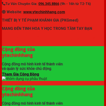
Tư Vấn Chuyên Gia:
096.345.8866
(9h - 16h từ T2-T6)
Website:
www.ytechinhhang.com
THIẾT BỊ Y TẾ PHẠM KHÁNH GIA (PKGmed)
MANG ĐẾN TINH HOA Y HỌC TRONG TẦM TAY BẠN
✦ THƯƠNG HIỆU ytechinhhang.com™
Cộng đồng của
ytechinhhang
Cộng đồng mô hình kinh tế thành viên
và quản lý sức khỏe chủ động.
Tham Gia Cộng Đồng
Cộng đồng của
ytechinhhang
Cộng đồng mô hình kinh tế thành viên