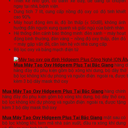
Thiết kế nhỏ gọn, có bánh xe đẩy, dễ dàng di chuyển
ngay tại nhà, bệnh viện.
Dung tích 7 lít, cung cấp nồng độ oxy có độ tinh khiết
cao 90%
Máy hoạt động êm ái, độ ồn thấp (≤ 50dB), không ảnh
hưởng đến người xung quanh và giấc ngủ của bệnh nhân.
Hệ thống đèn cảnh báo thông minh: đèn xanh – máy hoạt
động bình thường, đèn vàng – nồng độ oxy thấp, đèn đỏ
– máy gặp vấn đề, cần liên hệ với nhà cung cấp.
Bộ lọc oxy và bảng mạch điện tử
Mua Máy Tạo Oxy Hidgeem Plus Tại Bắc Giang
hàng c
hãng đầy đủ phụ kiện gồm bộ xông khí dung, bộ dây thở 
bộ lọc không khí dự phòng và nguồn điện. ngoài ra, được 
kèm 3 bộ dây mask thở oxy
Mua Máy Tạo Oxy Hidgeem Plus Tại Bắc Giang
hàng chính
hãng đầy đủ phụ kiện gồm bộ xông khí dung, bộ dây thở oxy,
bộ lọc không khí dự phòng và nguồn điện. ngoài ra, được tặng
kèm 3 bộ dây mask thở oxy
Mua Máy Tạo Oxy Hidgeem Plus Tại Bắc Giang
mặt sau có
bộ lọc không khí, tem mã nhà sản xuất, đầu ra xông khí dung