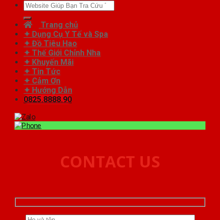
Tìm
kiếm:
Trang chủ
✦ Dụng Cụ Y Tế và Spa
✦ Đồ Tiêu Hao
✦ Thế Giới Chỉnh Nha
✦ Khuyến Mãi
✦ Tin Tức
✦ Cảm Ơn
✦ Hướng Dẫn
0825.8888.90
CONTACT US