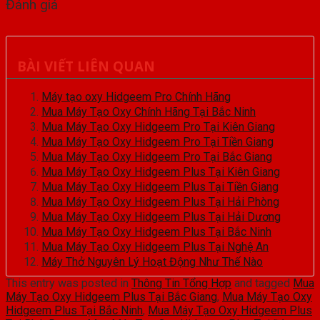
Đánh giá
BÀI VIẾT LIÊN QUAN
Máy tạo oxy Hidgeem Pro Chính Hãng
Mua Máy Tạo Oxy Chính Hãng Tại Bắc Ninh
Mua Máy Tạo Oxy Hidgeem Pro Tại Kiên Giang
Mua Máy Tạo Oxy Hidgeem Pro Tại Tiền Giang
Mua Máy Tạo Oxy Hidgeem Pro Tại Bắc Giang
Mua Máy Tạo Oxy Hidgeem Plus Tại Kiên Giang
Mua Máy Tạo Oxy Hidgeem Plus Tại Tiền Giang
Mua Máy Tạo Oxy Hidgeem Plus Tại Hải Phòng
Mua Máy Tạo Oxy Hidgeem Plus Tại Hải Dương
Mua Máy Tạo Oxy Hidgeem Plus Tại Bắc Ninh
Mua Máy Tạo Oxy Hidgeem Plus Tại Nghệ An
Máy Thở Nguyên Lý Hoạt Động Như Thế Nào
This entry was posted in
Thông Tin Tổng Hợp
and tagged
Mua
Máy Tạo Oxy Hidgeem Plus Tại Bắc Giang
,
Mua Máy Tạo Oxy
Hidgeem Plus Tại Bắc Ninh
,
Mua Máy Tạo Oxy Hidgeem Plus