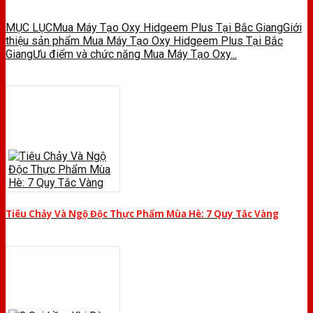
MỤC LỤCMua Máy Tạo Oxy Hidgeem Plus Tại Bắc GiangGiới
thiệu sản phẩm Mua Máy Tạo Oxy Hidgeem Plus Tại Bắc
GiangƯu điểm và chức năng Mua Máy Tạo Oxy...
Tiêu Chảy Và Ngộ Độc Thực Phẩm Mùa Hè: 7 Quy Tắc Vàng