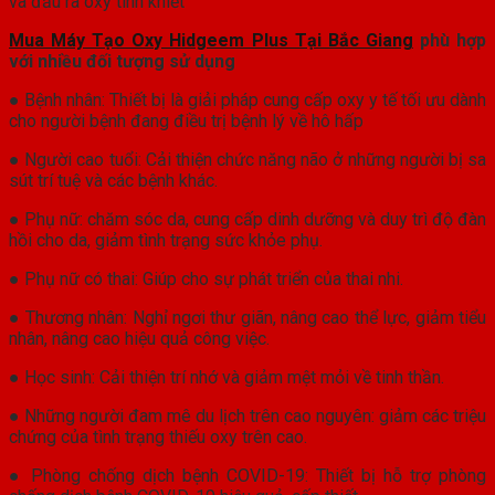
và đầu ra oxy tinh khiết
Mua Máy Tạo Oxy Hidgeem Plus Tại Bắc Giang
phù hợp
với nhiều đối tượng sử dụng
● Bệnh nhân: Thiết bị là giải pháp cung cấp oxy y tế tối ưu dành
cho người bệnh đang điều trị bệnh lý về hô hấp
● Người cao tuổi: Cải thiện chức năng não ở những người bị sa
sút trí tuệ và các bệnh khác.
● Phụ nữ: chăm sóc da, cung cấp dinh dưỡng và duy trì độ đàn
hồi cho da, giảm tình trạng sức khỏe phụ.
● Phụ nữ có thai: Giúp cho sự phát triển của thai nhi.
● Thương nhân: Nghỉ ngơi thư giãn, nâng cao thể lực, giảm tiểu
nhân, nâng cao hiệu quả công việc.
● Học sinh: Cải thiện trí nhớ và giảm mệt mỏi về tinh thần.
● Những người đam mê du lịch trên cao nguyên: giảm các triệu
chứng của tình trạng thiếu oxy trên cao.
● Phòng chống dịch bệnh COVID-19: Thiết bị hỗ trợ phòng