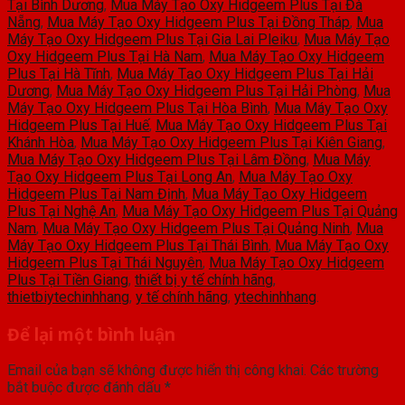
Tại Bình Dương
,
Mua Máy Tạo Oxy Hidgeem Plus Tại Đà
Nẵng
,
Mua Máy Tạo Oxy Hidgeem Plus Tại Đồng Tháp
,
Mua
Máy Tạo Oxy Hidgeem Plus Tại Gia Lai Pleiku
,
Mua Máy Tạo
Oxy Hidgeem Plus Tại Hà Nam
,
Mua Máy Tạo Oxy Hidgeem
Plus Tại Hà Tĩnh
,
Mua Máy Tạo Oxy Hidgeem Plus Tại Hải
Dương
,
Mua Máy Tạo Oxy Hidgeem Plus Tại Hải Phòng
,
Mua
Máy Tạo Oxy Hidgeem Plus Tại Hòa Bình
,
Mua Máy Tạo Oxy
Hidgeem Plus Tại Huế
,
Mua Máy Tạo Oxy Hidgeem Plus Tại
Khánh Hòa
,
Mua Máy Tạo Oxy Hidgeem Plus Tại Kiên Giang
,
Mua Máy Tạo Oxy Hidgeem Plus Tại Lâm Đồng
,
Mua Máy
Tạo Oxy Hidgeem Plus Tại Long An
,
Mua Máy Tạo Oxy
Hidgeem Plus Tại Nam Định
,
Mua Máy Tạo Oxy Hidgeem
Plus Tại Nghệ An
,
Mua Máy Tạo Oxy Hidgeem Plus Tại Quảng
Nam
,
Mua Máy Tạo Oxy Hidgeem Plus Tại Quảng Ninh
,
Mua
Máy Tạo Oxy Hidgeem Plus Tại Thái Bình
,
Mua Máy Tạo Oxy
Hidgeem Plus Tại Thái Nguyên
,
Mua Máy Tạo Oxy Hidgeem
Plus Tại Tiền Giang
,
thiết bị y tế chính hãng
,
thietbiytechinhhang
,
y tế chính hãng
,
ytechinhhang
.
Để lại một bình luận
Email của bạn sẽ không được hiển thị công khai.
Các trường
bắt buộc được đánh dấu
*