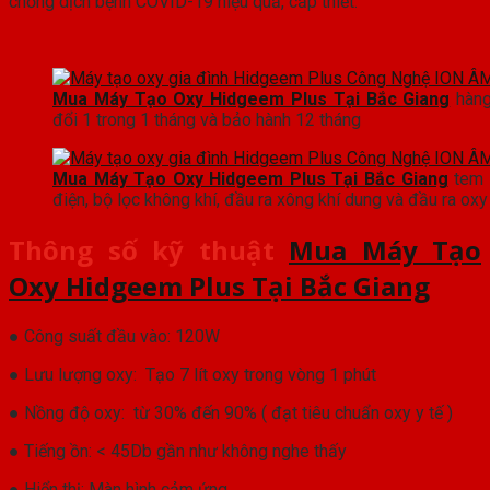
chống dịch bệnh COVID-19 hiệu quả, cấp thiết.
Mua Máy Tạo Oxy Hidgeem Plus Tại Bắc Giang
hàng
đổi 1 trong 1 tháng và bảo hành 12 tháng
Mua Máy Tạo Oxy Hidgeem Plus Tại Bắc Giang
tem 
điện, bộ lọc không khí, đầu ra xông khí dung và đầu ra oxy 
Thông số kỹ thuật
Mua Máy Tạo
Oxy Hidgeem Plus Tại Bắc Giang
● Công suất đầu vào: 120W
● Lưu lượng oxy: Tạo 7 lít oxy trong vòng 1 phút
● Nồng độ oxy: từ 30% đến 90% ( đạt tiêu chuẩn oxy y tế )
● Tiếng ồn: < 45Db gần như không nghe thấy
● Hiển thị: Màn hình cảm ứng