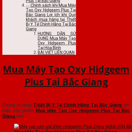
Plus Tại Bắc Giang
Chính sách khi Mua Máy
Tạo Oxy Hidgeem Plus Tại
Bắc Giang Lợi ích khi Quý
khách mua hàng tại Thiết
Bị Y Tế Chính Hãng Tại Bắc
Giang
HƯỚNG DẪN SỬ
DỤNG Mua Máy Tạo
Oxy Hidgeem Plus
Tại Hòa Bình
BÀI VIẾT LIÊN QUAN
Mua Máy Tạo Oxy Hidgeem
Plus Tại Bắc Giang
Chúng ta cùng
Thiết Bị Y Tế Chính Hãng Tại Bắc Giang
tìm
hiểu sản phẩm
Mua Máy Tạo Oxy Hidgeem Plus Tại Bắc
Giang
nhé