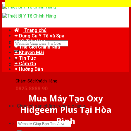
Skip
to
content
Trang chủ
✦ Dụng Cụ Y Tế và Spa
✦ Đồ Tiêu Hao
Tìm
✦ Thế Giới Chỉnh Nha
kiếm:
✦ Khuyến Mãi
✦ Tin Tức
✦ Cảm Ơn
✦ Hướng Dẫn
Chăm Sóc Khách Hàng
0825.8888.90
Mua Máy Tạo Oxy
Chưa có sản phẩm trong giỏ hàng.
Hidgeem Plus Tại Hòa
Bình
Tìm
kiếm: