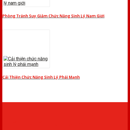
Phòng Tránh Suy Giảm Chức Năng Sinh Lý Nam Giới
Cải Thiện Chức Năng Sinh Lý Phái Mạnh
THIẾT BỊ Y TẾ CHÍNH HÃNG