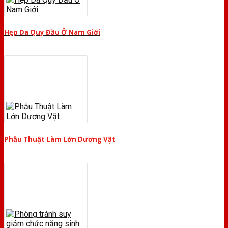
Hẹp Da Quy Đầu Ở Nam Giới
Phẫu Thuật Làm Lớn Dương Vật