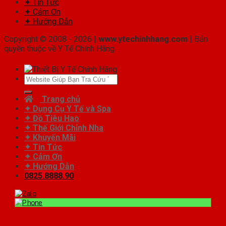
✦ Tin Tức
✦ Cảm Ơn
✦ Hướng Dẫn
Copyright © 2008 - 2026 |
www.ytechinhhang.com
| Bản
quyền thuộc về Y Tế Chính Hãng
Tìm
kiếm:
Trang chủ
✦ Dụng Cụ Y Tế và Spa
✦ Đồ Tiêu Hao
✦ Thế Giới Chỉnh Nha
✦ Khuyến Mãi
✦ Tin Tức
✦ Cảm Ơn
✦ Hướng Dẫn
0825.8888.90