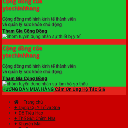
Cộng đồng của
ytechinhhang
Cộng đồng mô hình kinh tế thành viên
và quản lý sức khỏe chủ động.
Tham Gia Cộng Đồng
Cộng đồng của
ytechinhhang
Cộng đồng mô hình kinh tế thành viên
và quản lý sức khỏe chủ động.
Tham Gia Cộng Đồng
HƯỚNG DẪN MUA HÀNG
Cảm Ơn Ủng Hộ Tác Giả
Trang chủ
✦ Dụng Cụ Y Tế và Spa
✦ Đồ Tiêu Hao
✦ Thế Giới Chỉnh Nha
✦ Khuyến Mãi