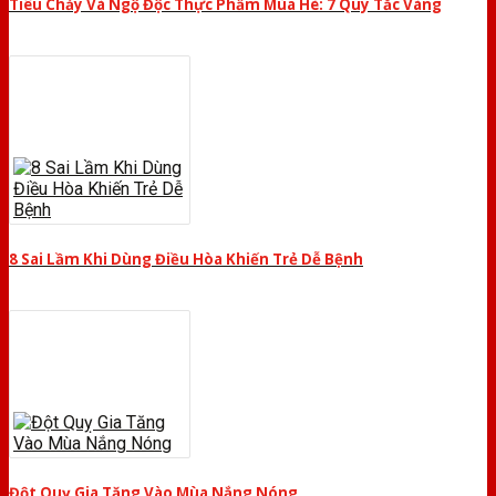
Tiêu Chảy Và Ngộ Độc Thực Phẩm Mùa Hè: 7 Quy Tắc Vàng
8 Sai Lầm Khi Dùng Điều Hòa Khiến Trẻ Dễ Bệnh
Đột Quỵ Gia Tăng Vào Mùa Nắng Nóng