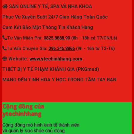
SÀN ONLINE Y TẾ, SPA VÀ NHA KHOA
Phục Vụ Xuyên Suốt 24/7 Giao Hàng Toàn Quốc
Cam Kết Bảo Mật Thông Tin Khách Hàng
Tư Vấn Miễn Phí:
0825.8888.90
(8h - 18h cả T7/CN/Lễ)
Tư Vấn Chuyên Gia:
096.345.8866
(9h - 16h từ T2-T6)
Website:
www.ytechinhhang.com
THIẾT BỊ Y TẾ PHẠM KHÁNH GIA (PKGmed)
MANG ĐẾN TINH HOA Y HỌC TRONG TẦM TAY BẠN
✦ THƯƠNG HIỆU ytechinhhang.com™
Cộng đồng của
ytechinhhang
Cộng đồng mô hình kinh tế thành viên
và quản lý sức khỏe chủ động.