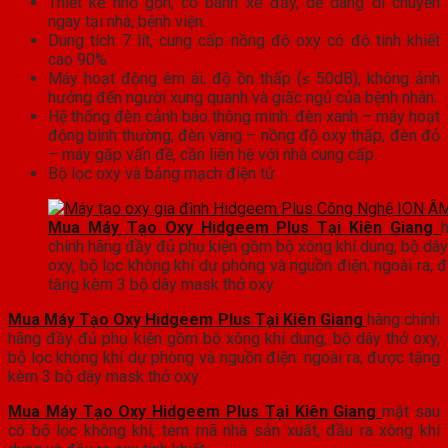
Thiết kế nhỏ gọn, có bánh xe đẩy, dễ dàng di chuyển
ngay tại nhà, bệnh viện.
Dung tích 7 lít, cung cấp nồng độ oxy có độ tinh khiết
cao 90%
Máy hoạt động êm ái, độ ồn thấp (≤ 50dB), không ảnh
hưởng đến người xung quanh và giấc ngủ của bệnh nhân.
Hệ thống đèn cảnh báo thông minh: đèn xanh – máy hoạt
động bình thường, đèn vàng – nồng độ oxy thấp, đèn đỏ
– máy gặp vấn đề, cần liên hệ với nhà cung cấp.
Bộ lọc oxy và bảng mạch điện tử
Mua Máy Tạo Oxy Hidgeem Plus Tại Kiên Giang
chính hãng đầy đủ phụ kiện gồm bộ xông khí dung, bộ dây
oxy, bộ lọc không khí dự phòng và nguồn điện. ngoài ra, 
tặng kèm 3 bộ dây mask thở oxy
Mua Máy Tạo Oxy Hidgeem Plus Tại Kiên Giang
hàng chính
hãng đầy đủ phụ kiện gồm bộ xông khí dung, bộ dây thở oxy,
bộ lọc không khí dự phòng và nguồn điện. ngoài ra, được tặng
kèm 3 bộ dây mask thở oxy
Mua Máy Tạo Oxy Hidgeem Plus Tại Kiên Giang
mặt sau
có bộ lọc không khí, tem mã nhà sản xuất, đầu ra xông khí