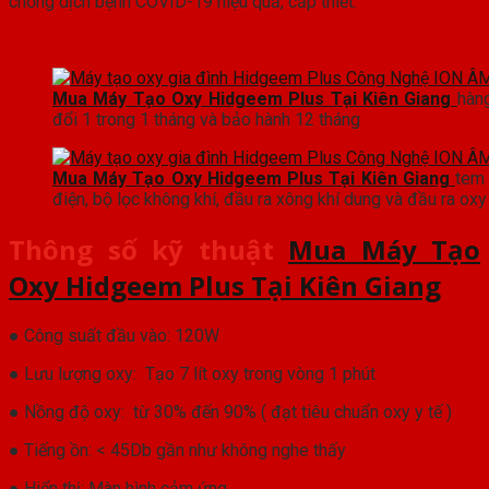
chống dịch bệnh COVID-19 hiệu quả, cấp thiết.
Mua Máy Tạo Oxy Hidgeem Plus Tại Kiên Giang
hàn
đổi 1 trong 1 tháng và bảo hành 12 tháng
Mua Máy Tạo Oxy Hidgeem Plus Tại Kiên Giang
tem 
điện, bộ lọc không khí, đầu ra xông khí dung và đầu ra oxy 
Thông số kỹ thuật
Mua Máy Tạo
Oxy Hidgeem Plus Tại Kiên Giang
● Công suất đầu vào: 120W
● Lưu lượng oxy: Tạo 7 lít oxy trong vòng 1 phút
● Nồng độ oxy: từ 30% đến 90% ( đạt tiêu chuẩn oxy y tế )
● Tiếng ồn: < 45Db gần như không nghe thấy
● Hiển thị: Màn hình cảm ứng