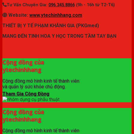
Tư Vấn Chuyên Gia:
096.345.8866
(9h - 16h từ T2-T6)
Website:
www.ytechinhhang.com
THIẾT BỊ Y TẾ PHẠM KHÁNH GIA (PKGmed)
MANG ĐẾN TINH HOA Y HỌC TRONG TẦM TAY BẠN
✦ THƯƠNG HIỆU ytechinhhang.com™
Cộng đồng của
ytechinhhang
Cộng đồng mô hình kinh tế thành viên
và quản lý sức khỏe chủ động.
Tham Gia Cộng Đồng
Cộng đồng của
ytechinhhang
Cộng đồng mô hình kinh tế thành viên