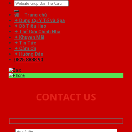
Tìm
kiếm:
Trang chủ
✦ Dụng Cụ Y Tế và Spa
✦ Đồ Tiêu Hao
✦ Thế Giới Chỉnh Nha
✦ Khuyến Mãi
✦ Tin Tức
✦ Cảm Ơn
✦ Hướng Dẫn
0825.8888.90
CONTACT US