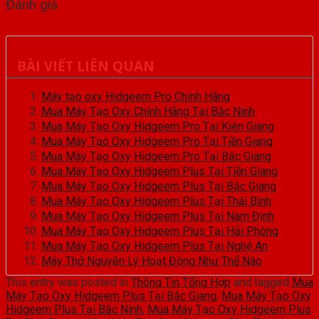
Đánh giá
BÀI VIẾT LIÊN QUAN
Máy tạo oxy Hidgeem Pro Chính Hãng
Mua Máy Tạo Oxy Chính Hãng Tại Bắc Ninh
Mua Máy Tạo Oxy Hidgeem Pro Tại Kiên Giang
Mua Máy Tạo Oxy Hidgeem Pro Tại Tiền Giang
Mua Máy Tạo Oxy Hidgeem Pro Tại Bắc Giang
Mua Máy Tạo Oxy Hidgeem Plus Tại Tiền Giang
Mua Máy Tạo Oxy Hidgeem Plus Tại Bắc Giang
Mua Máy Tạo Oxy Hidgeem Plus Tại Thái Bình
Mua Máy Tạo Oxy Hidgeem Plus Tại Nam Định
Mua Máy Tạo Oxy Hidgeem Plus Tại Hải Phòng
Mua Máy Tạo Oxy Hidgeem Plus Tại Nghệ An
Máy Thở Nguyên Lý Hoạt Động Như Thế Nào
This entry was posted in
Thông Tin Tổng Hợp
and tagged
Mua
Máy Tạo Oxy Hidgeem Plus Tại Bắc Giang
,
Mua Máy Tạo Oxy
Hidgeem Plus Tại Bắc Ninh
,
Mua Máy Tạo Oxy Hidgeem Plus