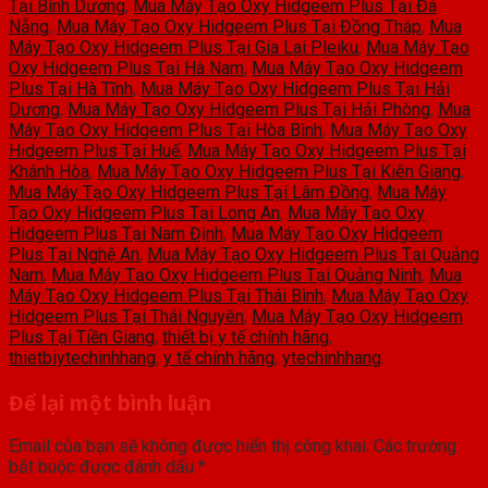
Tại Bình Dương
,
Mua Máy Tạo Oxy Hidgeem Plus Tại Đà
Nẵng
,
Mua Máy Tạo Oxy Hidgeem Plus Tại Đồng Tháp
,
Mua
Máy Tạo Oxy Hidgeem Plus Tại Gia Lai Pleiku
,
Mua Máy Tạo
Oxy Hidgeem Plus Tại Hà Nam
,
Mua Máy Tạo Oxy Hidgeem
Plus Tại Hà Tĩnh
,
Mua Máy Tạo Oxy Hidgeem Plus Tại Hải
Dương
,
Mua Máy Tạo Oxy Hidgeem Plus Tại Hải Phòng
,
Mua
Máy Tạo Oxy Hidgeem Plus Tại Hòa Bình
,
Mua Máy Tạo Oxy
Hidgeem Plus Tại Huế
,
Mua Máy Tạo Oxy Hidgeem Plus Tại
Khánh Hòa
,
Mua Máy Tạo Oxy Hidgeem Plus Tại Kiên Giang
,
Mua Máy Tạo Oxy Hidgeem Plus Tại Lâm Đồng
,
Mua Máy
Tạo Oxy Hidgeem Plus Tại Long An
,
Mua Máy Tạo Oxy
Hidgeem Plus Tại Nam Định
,
Mua Máy Tạo Oxy Hidgeem
Plus Tại Nghệ An
,
Mua Máy Tạo Oxy Hidgeem Plus Tại Quảng
Nam
,
Mua Máy Tạo Oxy Hidgeem Plus Tại Quảng Ninh
,
Mua
Máy Tạo Oxy Hidgeem Plus Tại Thái Bình
,
Mua Máy Tạo Oxy
Hidgeem Plus Tại Thái Nguyên
,
Mua Máy Tạo Oxy Hidgeem
Plus Tại Tiền Giang
,
thiết bị y tế chính hãng
,
thietbiytechinhhang
,
y tế chính hãng
,
ytechinhhang
.
Để lại một bình luận
Email của bạn sẽ không được hiển thị công khai.
Các trường
bắt buộc được đánh dấu
*