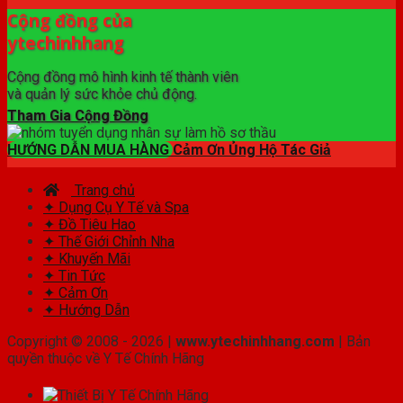
Cộng đồng của
ytechinhhang
Cộng đồng mô hình kinh tế thành viên
và quản lý sức khỏe chủ động.
Tham Gia Cộng Đồng
HƯỚNG DẪN MUA HÀNG
Cảm Ơn Ủng Hộ Tác Giả
Trang chủ
✦ Dụng Cụ Y Tế và Spa
✦ Đồ Tiêu Hao
✦ Thế Giới Chỉnh Nha
✦ Khuyến Mãi
✦ Tin Tức
✦ Cảm Ơn
✦ Hướng Dẫn
Copyright © 2008 - 2026 |
www.ytechinhhang.com
| Bản
quyền thuộc về Y Tế Chính Hãng