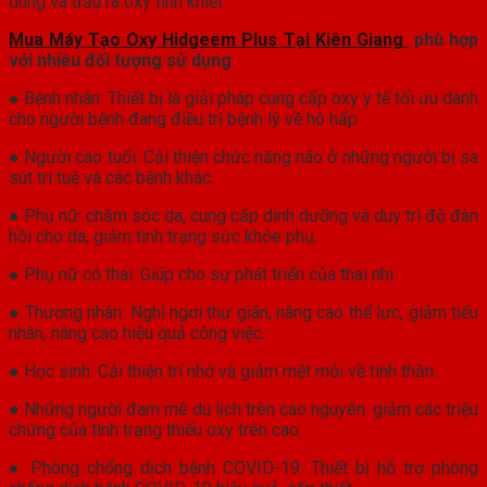
dung và đầu ra oxy tinh khiết
Mua Máy Tạo Oxy Hidgeem Plus Tại Kiên Giang
phù hợp
với nhiều đối tượng sử dụng
● Bệnh nhân: Thiết bị là giải pháp cung cấp oxy y tế tối ưu dành
cho người bệnh đang điều trị bệnh lý về hô hấp
● Người cao tuổi: Cải thiện chức năng não ở những người bị sa
sút trí tuệ và các bệnh khác.
● Phụ nữ: chăm sóc da, cung cấp dinh dưỡng và duy trì độ đàn
hồi cho da, giảm tình trạng sức khỏe phụ.
● Phụ nữ có thai: Giúp cho sự phát triển của thai nhi.
● Thương nhân: Nghỉ ngơi thư giãn, nâng cao thể lực, giảm tiểu
nhân, nâng cao hiệu quả công việc.
● Học sinh: Cải thiện trí nhớ và giảm mệt mỏi về tinh thần.
● Những người đam mê du lịch trên cao nguyên: giảm các triệu
chứng của tình trạng thiếu oxy trên cao.
● Phòng chống dịch bệnh COVID-19: Thiết bị hỗ trợ phòng