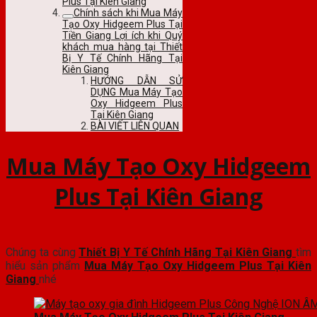
Plus Tại Kiên Giang
Chính sách khi Mua Máy
Tạo Oxy Hidgeem Plus Tại
Tiền Giang Lợi ích khi Quý
khách mua hàng tại Thiết
Bị Y Tế Chính Hãng Tại
Kiên Giang
HƯỚNG DẪN SỬ
DỤNG Mua Máy Tạo
Oxy Hidgeem Plus
Tại Kiên Giang
BÀI VIẾT LIÊN QUAN
Mua Máy Tạo Oxy Hidgeem
Plus Tại Kiên Giang
Chúng ta cùng
Thiết Bị Y Tế Chính Hãng Tại Kiên Giang
tìm
hiểu sản phẩm
Mua Máy Tạo Oxy Hidgeem Plus Tại Kiên
Giang
nhé