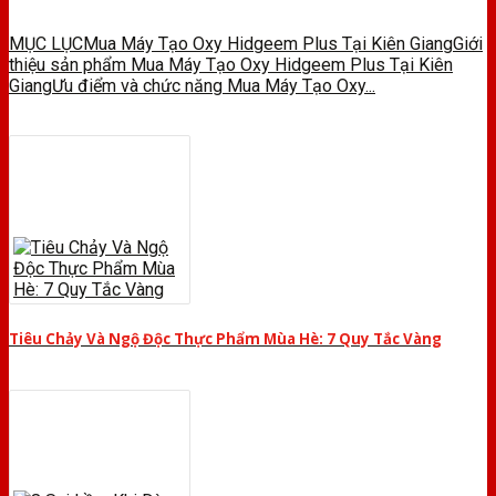
MỤC LỤCMua Máy Tạo Oxy Hidgeem Plus Tại Kiên GiangGiới
thiệu sản phẩm Mua Máy Tạo Oxy Hidgeem Plus Tại Kiên
GiangƯu điểm và chức năng Mua Máy Tạo Oxy...
Tiêu Chảy Và Ngộ Độc Thực Phẩm Mùa Hè: 7 Quy Tắc Vàng