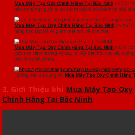
Mua Máy Tạo Oxy Chính Hãng Tại Bắc Ninh
để Cải th
não ở những người bị sa sút trí tuệ và các bệnh hô hấp kh
Mua Máy Tạo Oxy Chính Hãng Tại Bắc Ninh
có thể Cả
năng học tập tốt và giảm mệt mỏi về tinh thần.
Mua Máy Tạo Oxy Chính Hãng Tại Bắc Ninh
chăm sóc
cấp oxy dinh dưỡng và duy trì độ đàn hồi cho da, chống
sức khỏe phụ khoa.
Hướng dẫn sử dụng khi
Mua Máy Tạo Oxy Chính Hãng T
3. Giới Thiệu khi
Mua Máy Tạo Oxy
Chính Hãng Tại Bắc Ninh