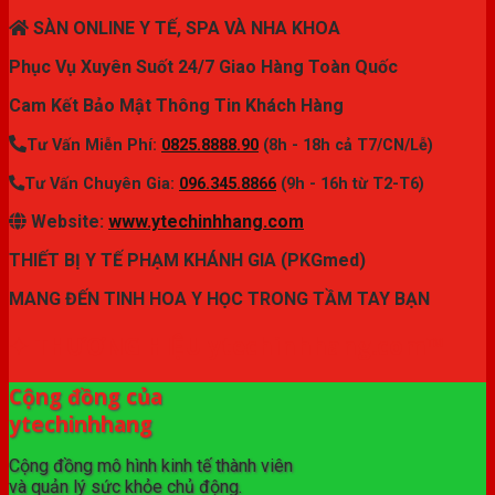
SÀN ONLINE Y TẾ, SPA VÀ NHA KHOA
Phục Vụ Xuyên Suốt 24/7 Giao Hàng Toàn Quốc
Cam Kết Bảo Mật Thông Tin Khách Hàng
Tư Vấn Miễn Phí:
0825.8888.90
(8h - 18h cả T7/CN/Lễ)
Tư Vấn Chuyên Gia:
096.345.8866
(9h - 16h từ T2-T6)
Website:
www.ytechinhhang.com
THIẾT BỊ Y TẾ PHẠM KHÁNH GIA (PKGmed)
MANG ĐẾN TINH HOA Y HỌC TRONG TẦM TAY BẠN
✦ THƯƠNG HIỆU ytechinhhang.com™
Cộng đồng của
ytechinhhang
Cộng đồng mô hình kinh tế thành viên
và quản lý sức khỏe chủ động.