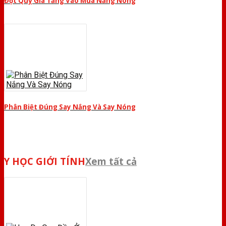
Đột Quỵ Gia Tăng Vào Mùa Nắng Nóng
Phân Biệt Đúng Say Nắng Và Say Nóng
Y HỌC GIỚI TÍNH
Xem tất cả