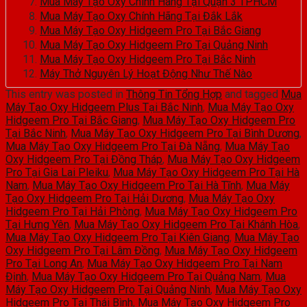
Mua Máy Tạo Oxy Chính Hãng Tại Quận 3 TPHCM
Mua Máy Tạo Oxy Chính Hãng Tại Đắk Lắk
Mua Máy Tạo Oxy Hidgeem Pro Tại Bắc Giang
Mua Máy Tạo Oxy Hidgeem Pro Tại Quảng Ninh
Mua Máy Tạo Oxy Hidgeem Pro Tại Bắc Ninh
Máy Thở Nguyên Lý Hoạt Động Như Thế Nào
This entry was posted in
Thông Tin Tổng Hợp
and tagged
Mua
Máy Tạo Oxy Hidgeem Plus Tại Bắc Ninh
,
Mua Máy Tạo Oxy
Hidgeem Pro Tại Bắc Giang
,
Mua Máy Tạo Oxy Hidgeem Pro
Tại Bắc Ninh
,
Mua Máy Tạo Oxy Hidgeem Pro Tại Bình Dương
,
Mua Máy Tạo Oxy Hidgeem Pro Tại Đà Nẵng
,
Mua Máy Tạo
Oxy Hidgeem Pro Tại Đồng Tháp
,
Mua Máy Tạo Oxy Hidgeem
Pro Tại Gia Lai Pleiku
,
Mua Máy Tạo Oxy Hidgeem Pro Tại Hà
Nam
,
Mua Máy Tạo Oxy Hidgeem Pro Tại Hà Tĩnh
,
Mua Máy
Tạo Oxy Hidgeem Pro Tại Hải Dương
,
Mua Máy Tạo Oxy
Hidgeem Pro Tại Hải Phòng
,
Mua Máy Tạo Oxy Hidgeem Pro
Tại Hưng Yên
,
Mua Máy Tạo Oxy Hidgeem Pro Tại Khánh Hòa
,
Mua Máy Tạo Oxy Hidgeem Pro Tại Kiên Giang
,
Mua Máy Tạo
Oxy Hidgeem Pro Tại Lâm Đồng
,
Mua Máy Tạo Oxy Hidgeem
Pro Tại Long An
,
Mua Máy Tạo Oxy Hidgeem Pro Tại Nam
Định
,
Mua Máy Tạo Oxy Hidgeem Pro Tại Quảng Nam
,
Mua
Máy Tạo Oxy Hidgeem Pro Tại Quảng Ninh
,
Mua Máy Tạo Oxy
Hidgeem Pro Tại Thái Bình
,
Mua Máy Tạo Oxy Hidgeem Pro