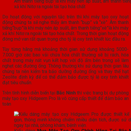
Âm thanh tiếng“bụp”là khi máy nén áp suất, âm thanh tiến
xả khí Nitơ ra ngoài tái tạo hóa chất
Do hoạt động với nguyên tắc trên thì khi máy tạo oxy hoạt
động chúng ta sẽ nghe thấy âm thanh “bụp” và “xè”. Âm thanh
tiếng“bụp”là khi máy nén áp suất, âm thanh tiếng”xè”là khi máy
xả khí Nitơ ra ngoài tái tạo hóa chất. Trong thời gian hoạt động
đóng mở van rất quan trọng cho tỷ lệ oxy tinh khiết lúc đầu ra.
Tùy từng hãng mà khoảng thời gian sử dụng khoảng 5000-
7.000 giờ các bao vải chứa hóa chất thường sẽ bị rách, hóa
chất trong máy nát vụn kết hợp với độ ẩm bên trong sẽ làm
nghẹt các đường ống. Thông thường khi sử dụng thời gian lâu
chúng ta nên kiểm tra bảo dưỡng đường ống và thay thế hạt
Zeolite định kỳ để có thể đảm bảo được tỷ lệ oxy tinh khiết
đạt tiêu chuẩn.
Trên tình hình diễn biến tại
Bắc Ninh
thì việc trang bị dự phòng
máy tạo oxy Hidgeem Pro là vô cùng cấp thiết để đảm bảo an
toàn
Kiểu dáng
Mua Máy Tạo Oxy Chính Hãng Tại Bắc N