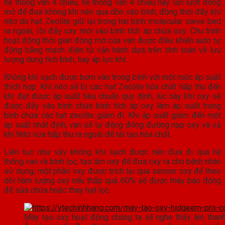
hệ thống van 4 chiều, hệ thống van 4 chiều này lần lượt đóng
mở để đưa không khí nén qua dồn vào bình, đồng thời đẩy khí
nitơ do hạt Zeolite giữ lại trong hai bình molecular sieve bed
ra ngoài, rồi đẩy oxy mới vào bình tích áp chứa oxy. Chu trình
hoạt động thời gian đóng mở của van được điều khiển auto tự
động bằng mạch điện tử vận hành dựa trên tính toán về lưu
lượng dung tích bình, hay áp lực khí…
Không khí sạch được bơm vào trong bình với một mức áp suất
thích hợp. Khí nitơ sẽ bị các hạt Zeolite hóa chất hấp thu đến
khi đạt được áp suất tiêu chuẩn quy định, lúc này khí oxy sẽ
được đẩy vào bình chứa bình tích áp oxy làm áp suất trong
bình chứa các hạt zeolite giảm đi. Khi áp suất giảm đến một
áp suất nhất định, van sẽ tự động đóng đường nạp oxy và xả
khí Nitơ vừa hấp thu ra ngoài để tái tạo hóa chất.
Liên tục như vậy không khí sạch được nén đưa đi qua hệ
thống van và bình lọc, tạo ẩm oxy để đưa oxy ra cho bệnh nhân
sử dụng, một phần oxy được trích lại qua sensor oxy để theo
dõi hàm lượng oxy nếu thấp quá 60% sẽ được máy báo động
để sửa chữa hoặc thay hạt lọc.
Máy tạo oxy hoạt động chúng ta sẽ nghe thấy âm thanh 