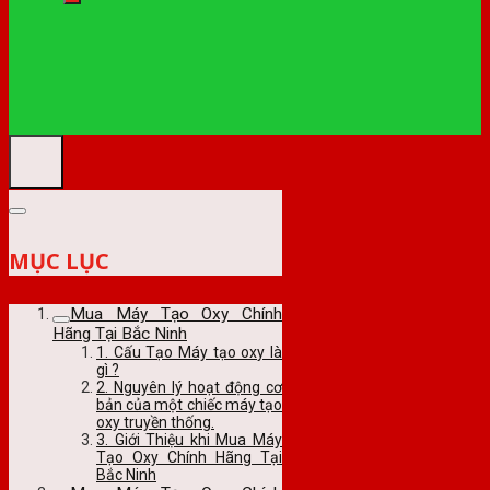
MỤC LỤC
Mua Máy Tạo Oxy Chính
Hãng Tại Bắc Ninh
1. Cấu Tạo Máy tạo oxy là
gì ?
2. Nguyên lý hoạt động cơ
bản của một chiếc máy tạo
oxy truyền thống.
3. Giới Thiệu khi Mua Máy
Tạo Oxy Chính Hãng Tại
Bắc Ninh