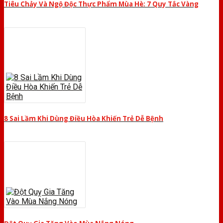
Tiêu Chảy Và Ngộ Độc Thực Phẩm Mùa Hè: 7 Quy Tắc Vàng
8 Sai Lầm Khi Dùng Điều Hòa Khiến Trẻ Dễ Bệnh