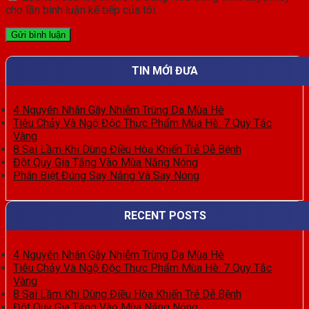
cho lần bình luận kế tiếp của tôi.
TIN MỚI ĐƯA
4 Nguyên Nhân Gây Nhiễm Trùng Da Mùa Hè
Tiêu Chảy Và Ngộ Độc Thực Phẩm Mùa Hè: 7 Quy Tắc
Vàng
8 Sai Lầm Khi Dùng Điều Hòa Khiến Trẻ Dễ Bệnh
Đột Quỵ Gia Tăng Vào Mùa Nắng Nóng
Phân Biệt Đúng Say Nắng Và Say Nóng
RECENT POSTS
4 Nguyên Nhân Gây Nhiễm Trùng Da Mùa Hè
Tiêu Chảy Và Ngộ Độc Thực Phẩm Mùa Hè: 7 Quy Tắc
Vàng
8 Sai Lầm Khi Dùng Điều Hòa Khiến Trẻ Dễ Bệnh
Đột Quỵ Gia Tăng Vào Mùa Nắng Nóng