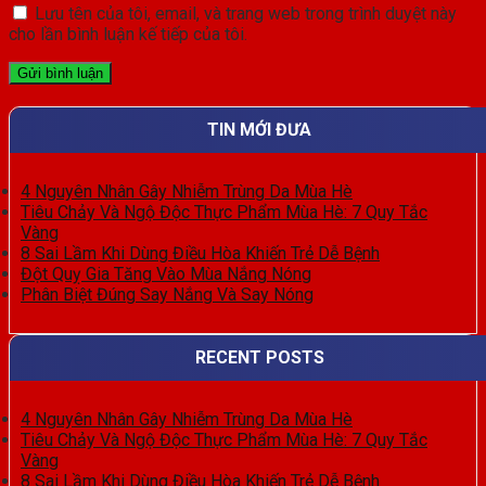
Lưu tên của tôi, email, và trang web trong trình duyệt này
cho lần bình luận kế tiếp của tôi.
TIN MỚI ĐƯA
4 Nguyên Nhân Gây Nhiễm Trùng Da Mùa Hè
Tiêu Chảy Và Ngộ Độc Thực Phẩm Mùa Hè: 7 Quy Tắc
Vàng
8 Sai Lầm Khi Dùng Điều Hòa Khiến Trẻ Dễ Bệnh
Đột Quỵ Gia Tăng Vào Mùa Nắng Nóng
Phân Biệt Đúng Say Nắng Và Say Nóng
RECENT POSTS
4 Nguyên Nhân Gây Nhiễm Trùng Da Mùa Hè
Tiêu Chảy Và Ngộ Độc Thực Phẩm Mùa Hè: 7 Quy Tắc
Vàng
8 Sai Lầm Khi Dùng Điều Hòa Khiến Trẻ Dễ Bệnh