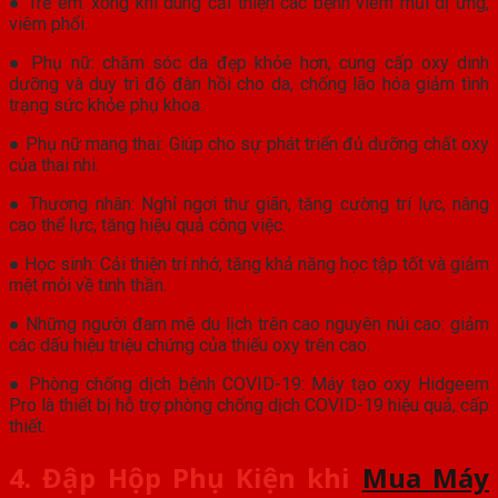
● Trẻ em: xông khí dung cải thiện các bệnh viêm mũi dị ứng,
viêm phổi.
● Phụ nữ: chăm sóc da đẹp khỏe hơn, cung cấp oxy dinh
dưỡng và duy trì độ đàn hồi cho da, chống lão hóa giảm tình
trạng sức khỏe phụ khoa.
● Phụ nữ mang thai: Giúp cho sự phát triển đủ dưỡng chất oxy
của thai nhi.
● Thương nhân: Nghỉ ngơi thư giãn, tăng cường trí lực, nâng
cao thể lực, tăng hiệu quả công việc.
● Học sinh: Cải thiện trí nhớ, tăng khả năng học tập tốt và giảm
mệt mỏi về tinh thần.
● Những người đam mê du lịch trên cao nguyên núi cao: giảm
các dấu hiệu triệu chứng của thiếu oxy trên cao.
● Phòng chống dịch bệnh COVID-19: Máy tạo oxy Hidgeem
Pro là thiết bị hỗ trợ phòng chống dịch COVID-19 hiệu quả, cấp
thiết.
4. Đập Hộp Phụ Kiện khi
Mua Máy