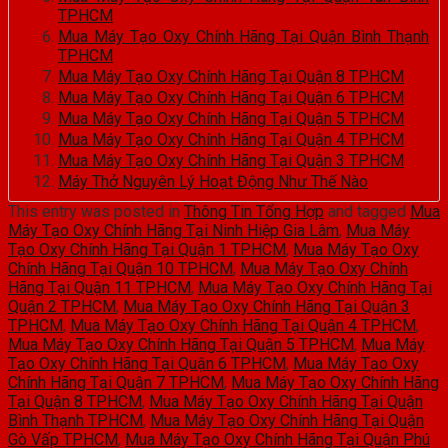
TPHCM
Mua Máy Tạo Oxy Chính Hãng Tại Quận Bình Thạnh
TPHCM
Mua Máy Tạo Oxy Chính Hãng Tại Quận 8 TPHCM
Mua Máy Tạo Oxy Chính Hãng Tại Quận 6 TPHCM
Mua Máy Tạo Oxy Chính Hãng Tại Quận 5 TPHCM
Mua Máy Tạo Oxy Chính Hãng Tại Quận 4 TPHCM
Mua Máy Tạo Oxy Chính Hãng Tại Quận 3 TPHCM
Máy Thở Nguyên Lý Hoạt Động Như Thế Nào
This entry was posted in
Thông Tin Tổng Hợp
and tagged
Mua
Máy Tạo Oxy Chính Hãng Tại Ninh Hiệp Gia Lâm
,
Mua Máy
Tạo Oxy Chính Hãng Tại Quận 1 TPHCM
,
Mua Máy Tạo Oxy
Chính Hãng Tại Quận 10 TPHCM
,
Mua Máy Tạo Oxy Chính
Hãng Tại Quận 11 TPHCM
,
Mua Máy Tạo Oxy Chính Hãng Tại
Quận 2 TPHCM
,
Mua Máy Tạo Oxy Chính Hãng Tại Quận 3
TPHCM
,
Mua Máy Tạo Oxy Chính Hãng Tại Quận 4 TPHCM
,
Mua Máy Tạo Oxy Chính Hãng Tại Quận 5 TPHCM
,
Mua Máy
Tạo Oxy Chính Hãng Tại Quận 6 TPHCM
,
Mua Máy Tạo Oxy
Chính Hãng Tại Quận 7 TPHCM
,
Mua Máy Tạo Oxy Chính Hãng
Tại Quận 8 TPHCM
,
Mua Máy Tạo Oxy Chính Hãng Tại Quận
Bình Thạnh TPHCM
,
Mua Máy Tạo Oxy Chính Hãng Tại Quận
Gò Vấp TPHCM
,
Mua Máy Tạo Oxy Chính Hãng Tại Quận Phú