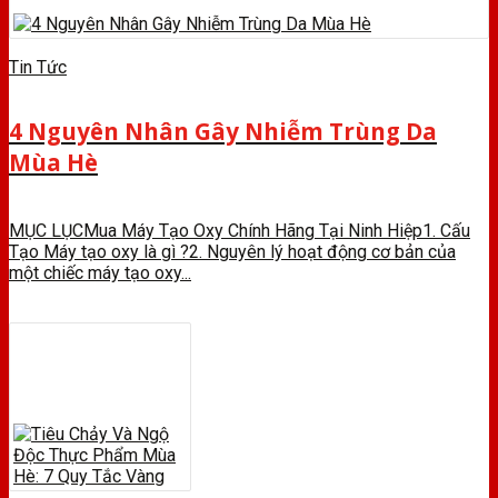
Tin Tức
4 Nguyên Nhân Gây Nhiễm Trùng Da
Mùa Hè
MỤC LỤCMua Máy Tạo Oxy Chính Hãng Tại Ninh Hiệp1. Cấu
Tạo Máy tạo oxy là gì ?2. Nguyên lý hoạt động cơ bản của
một chiếc máy tạo oxy...