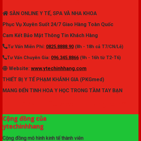
THIẾT BỊ Y TẾ CHÍNH HÃNG
SÀN ONLINE Y TẾ, SPA VÀ NHA KHOA
Phục Vụ Xuyên Suốt 24/7 Giao Hàng Toàn Quốc
Cam Kết Bảo Mật Thông Tin Khách Hàng
Tư Vấn Miễn Phí:
0825.8888.90
(8h - 18h cả T7/CN/Lễ)
Tư Vấn Chuyên Gia:
096.345.8866
(9h - 16h từ T2-T6)
Website:
www.ytechinhhang.com
THIẾT BỊ Y TẾ PHẠM KHÁNH GIA (PKGmed)
MANG ĐẾN TINH HOA Y HỌC TRONG TẦM TAY BẠN
✦ THƯƠNG HIỆU ytechinhhang.com™
Cộng đồng của
ytechinhhang
Cộng đồng mô hình kinh tế thành viên