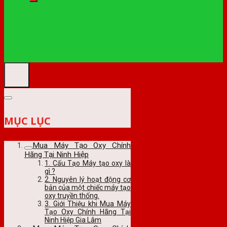
MỤC LỤC
Mua Máy Tạo Oxy Chính
Hãng Tại Ninh Hiệp
1. Cấu Tạo Máy tạo oxy là
gì ?
2. Nguyên lý hoạt động cơ
bản của một chiếc máy tạo
oxy truyền thống.
3. Giới Thiệu khi Mua Máy
Tạo Oxy Chính Hãng Tại
Ninh Hiệp Gia Lâm