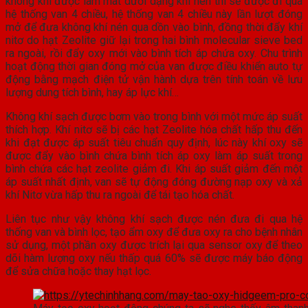
không khí được làm mát dưới dạng khí nén thì sẽ được đi qua
hệ thống van 4 chiều, hệ thống van 4 chiều này lần lượt đóng
mở để đưa không khí nén qua dồn vào bình, đồng thời đẩy khí
nitơ do hạt Zeolite giữ lại trong hai bình molecular sieve bed
ra ngoài, rồi đẩy oxy mới vào bình tích áp chứa oxy. Chu trình
hoạt động thời gian đóng mở của van được điều khiển auto tự
động bằng mạch điện tử vận hành dựa trên tính toán về lưu
lượng dung tích bình, hay áp lực khí…
Không khí sạch được bơm vào trong bình với một mức áp suất
thích hợp. Khí nitơ sẽ bị các hạt Zeolite hóa chất hấp thu đến
khi đạt được áp suất tiêu chuẩn quy định, lúc này khí oxy sẽ
được đẩy vào bình chứa bình tích áp oxy làm áp suất trong
bình chứa các hạt zeolite giảm đi. Khi áp suất giảm đến một
áp suất nhất định, van sẽ tự động đóng đường nạp oxy và xả
khí Nitơ vừa hấp thu ra ngoài để tái tạo hóa chất.
Liên tục như vậy không khí sạch được nén đưa đi qua hệ
thống van và bình lọc, tạo ẩm oxy để đưa oxy ra cho bệnh nhân
sử dụng, một phần oxy được trích lại qua sensor oxy để theo
dõi hàm lượng oxy nếu thấp quá 60% sẽ được máy báo động
để sửa chữa hoặc thay hạt lọc.