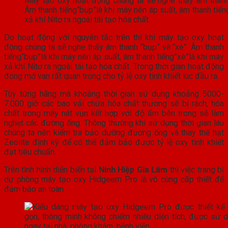
Máy tạo oxy hoạt động chúng ta sẽ nghe thấy âm thanh 
Âm thanh tiếng“bụp”là khi máy nén áp suất, âm thanh tiến
xả khí Nitơ ra ngoài tái tạo hóa chất
Do hoạt động với nguyên tắc trên thì khi máy tạo oxy hoạt
động chúng ta sẽ nghe thấy âm thanh “bụp” và “xè”. Âm thanh
tiếng“bụp”là khi máy nén áp suất, âm thanh tiếng”xè”là khi máy
xả khí Nitơ ra ngoài tái tạo hóa chất. Trong thời gian hoạt động
đóng mở van rất quan trọng cho tỷ lệ oxy tinh khiết lúc đầu ra.
Tùy từng hãng mà khoảng thời gian sử dụng khoảng 5000-
7.000 giờ các bao vải chứa hóa chất thường sẽ bị rách, hóa
chất trong máy nát vụn kết hợp với độ ẩm bên trong sẽ làm
nghẹt các đường ống. Thông thường khi sử dụng thời gian lâu
chúng ta nên kiểm tra bảo dưỡng đường ống và thay thế hạt
Zeolite định kỳ để có thể đảm bảo được tỷ lệ oxy tinh khiết
đạt tiêu chuẩn.
Trên tình hình diễn biến tại
Ninh Hiệp Gia Lâm
thì việc trang bị
dự phòng máy tạo oxy Hidgeem Pro là vô cùng cấp thiết để
đảm bảo an toàn