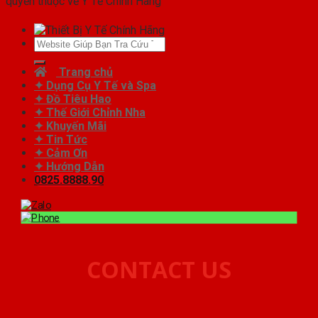
quyền thuộc về Y Tế Chính Hãng
Tìm
kiếm:
Trang chủ
✦ Dụng Cụ Y Tế và Spa
✦ Đồ Tiêu Hao
✦ Thế Giới Chỉnh Nha
✦ Khuyến Mãi
✦ Tin Tức
✦ Cảm Ơn
✦ Hướng Dẫn
0825.8888.90
CONTACT US