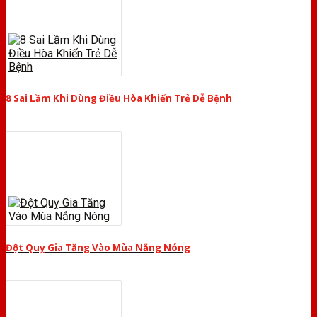
8 Sai Lầm Khi Dùng Điều Hòa Khiến Trẻ Dễ Bệnh
Đột Quỵ Gia Tăng Vào Mùa Nắng Nóng