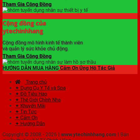
Tham Gia Cộng Đồng
Cộng đồng của
ytechinhhang
Cộng đồng mô hình kinh tế thành viên
và quản lý sức khỏe chủ động.
Tham Gia Cộng Đồng
HƯỚNG DẪN MUA HÀNG
Cảm Ơn Ủng Hộ Tác Giả
Trang chủ
✦ Dụng Cụ Y Tế và Spa
✦ Đồ Tiêu Hao
✦ Thế Giới Chỉnh Nha
✦ Khuyến Mãi
✦ Tin Tức
✦ Cảm Ơn
✦ Hướng Dẫn
Copyright © 2008 - 2026 |
www.ytechinhhang.com
| Bản