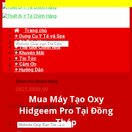
Skip
to
content
Trang chủ
✦ Dụng Cụ Y Tế và Spa
✦ Đồ Tiêu Hao
Tìm
✦ Thế Giới Chỉnh Nha
kiếm:
✦ Khuyến Mãi
✦ Tin Tức
✦ Cảm Ơn
✦ Hướng Dẫn
Chăm Sóc Khách Hàng
0825.8888.90
Mua Máy Tạo Oxy
Chưa có sản phẩm trong giỏ hàng.
Hidgeem Pro Tại Đồng
Tháp
Tìm
kiếm: