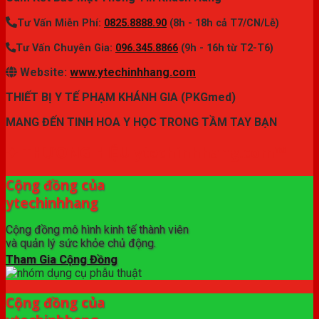
Tư Vấn Miễn Phí:
0825.8888.90
(8h - 18h cả T7/CN/Lễ)
Tư Vấn Chuyên Gia:
096.345.8866
(9h - 16h từ T2-T6)
Website:
www.ytechinhhang.com
THIẾT BỊ Y TẾ PHẠM KHÁNH GIA (PKGmed)
MANG ĐẾN TINH HOA Y HỌC TRONG TẦM TAY BẠN
✦ THƯƠNG HIỆU ytechinhhang.com™
Cộng đồng của
ytechinhhang
Cộng đồng mô hình kinh tế thành viên
và quản lý sức khỏe chủ động.
Tham Gia Cộng Đồng
Cộng đồng của