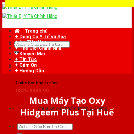
Skip
to
content
Trang chủ
✦ Dụng Cụ Y Tế và Spa
✦ Đồ Tiêu Hao
Tìm
✦ Thế Giới Chỉnh Nha
kiếm:
✦ Khuyến Mãi
✦ Tin Tức
✦ Cảm Ơn
✦ Hướng Dẫn
Chăm Sóc Khách Hàng
0825.8888.90
Mua Máy Tạo Oxy
Chưa có sản phẩm trong giỏ hàng.
Hidgeem Plus Tại Huế
Tìm
kiếm: