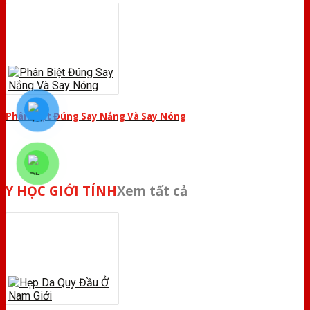
Phân Biệt Đúng Say Nắng Và Say Nóng
Y HỌC GIỚI TÍNH
Xem tất cả