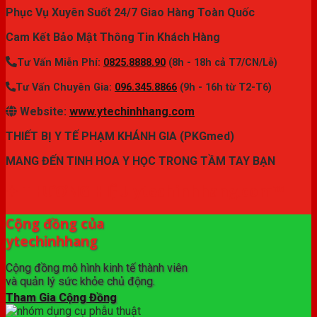
Phục Vụ Xuyên Suốt 24/7 Giao Hàng Toàn Quốc
Cam Kết Bảo Mật Thông Tin Khách Hàng
Tư Vấn Miễn Phí:
0825.8888.90
(8h - 18h cả T7/CN/Lễ)
Tư Vấn Chuyên Gia:
096.345.8866
(9h - 16h từ T2-T6)
Website:
www.ytechinhhang.com
THIẾT BỊ Y TẾ PHẠM KHÁNH GIA (PKGmed)
MANG ĐẾN TINH HOA Y HỌC TRONG TẦM TAY BẠN
✦ THƯƠNG HIỆU ytechinhhang.com™
Cộng đồng của
ytechinhhang
Cộng đồng mô hình kinh tế thành viên
và quản lý sức khỏe chủ động.
Tham Gia Cộng Đồng