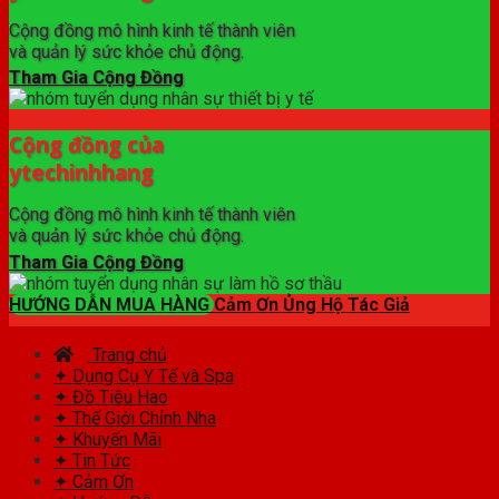
Cộng đồng mô hình kinh tế thành viên
và quản lý sức khỏe chủ động.
Tham Gia Cộng Đồng
Cộng đồng của
ytechinhhang
Cộng đồng mô hình kinh tế thành viên
và quản lý sức khỏe chủ động.
Tham Gia Cộng Đồng
HƯỚNG DẪN MUA HÀNG
Cảm Ơn Ủng Hộ Tác Giả
Trang chủ
✦ Dụng Cụ Y Tế và Spa
✦ Đồ Tiêu Hao
✦ Thế Giới Chỉnh Nha
✦ Khuyến Mãi
✦ Tin Tức
✦ Cảm Ơn