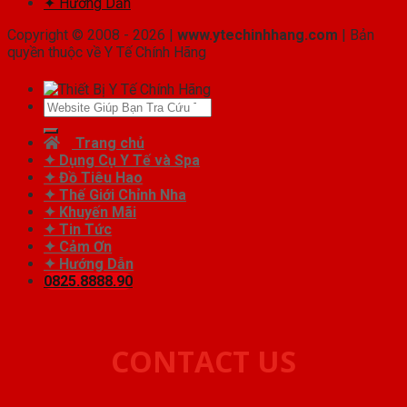
✦ Hướng Dẫn
Copyright © 2008 - 2026 |
www.ytechinhhang.com
| Bản
quyền thuộc về Y Tế Chính Hãng
Tìm
kiếm:
Trang chủ
✦ Dụng Cụ Y Tế và Spa
✦ Đồ Tiêu Hao
✦ Thế Giới Chỉnh Nha
✦ Khuyến Mãi
✦ Tin Tức
✦ Cảm Ơn
✦ Hướng Dẫn
0825.8888.90
CONTACT US