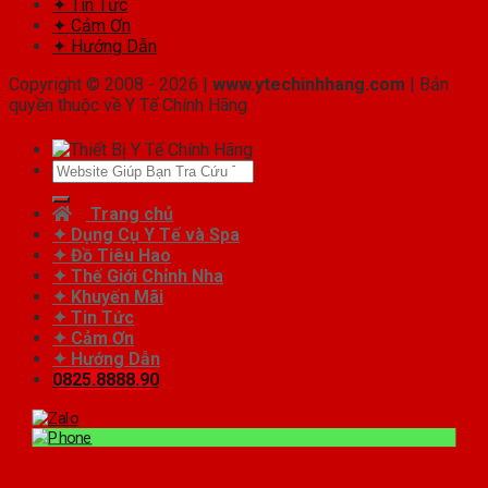
✦ Tin Tức
✦ Cảm Ơn
✦ Hướng Dẫn
Copyright © 2008 - 2026 |
www.ytechinhhang.com
| Bản
quyền thuộc về Y Tế Chính Hãng
Tìm
kiếm:
Trang chủ
✦ Dụng Cụ Y Tế và Spa
✦ Đồ Tiêu Hao
✦ Thế Giới Chỉnh Nha
✦ Khuyến Mãi
✦ Tin Tức
✦ Cảm Ơn
✦ Hướng Dẫn
0825.8888.90