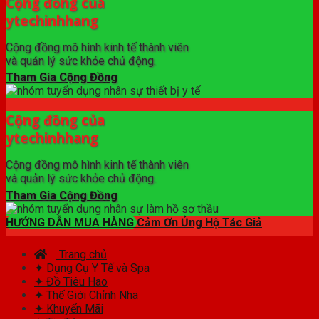
Cộng đồng của
ytechinhhang
Cộng đồng mô hình kinh tế thành viên
và quản lý sức khỏe chủ động.
Tham Gia Cộng Đồng
Cộng đồng của
ytechinhhang
Cộng đồng mô hình kinh tế thành viên
và quản lý sức khỏe chủ động.
Tham Gia Cộng Đồng
HƯỚNG DẪN MUA HÀNG
Cảm Ơn Ủng Hộ Tác Giả
Trang chủ
✦ Dụng Cụ Y Tế và Spa
✦ Đồ Tiêu Hao
✦ Thế Giới Chỉnh Nha
✦ Khuyến Mãi