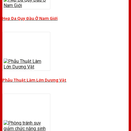
Hẹp Da Quy Đầu Ở Nam Giới
Phẫu Thuật Làm Lớn Dương Vật