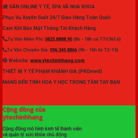
SÀN ONLINE Y TẾ, SPA VÀ NHA KHOA
Phục Vụ Xuyên Suốt 24/7 Giao Hàng Toàn Quốc
Cam Kết Bảo Mật Thông Tin Khách Hàng
Tư Vấn Miễn Phí:
0825.8888.90
(8h - 18h cả T7/CN/Lễ)
Tư Vấn Chuyên Gia:
096.345.8866
(9h - 16h từ T2-T6)
Website:
www.ytechinhhang.com
THIẾT BỊ Y TẾ PHẠM KHÁNH GIA (PKGmed)
MANG ĐẾN TINH HOA Y HỌC TRONG TẦM TAY BẠN
✦ THƯƠNG HIỆU ytechinhhang.com™
Cộng đồng của
ytechinhhang
Cộng đồng mô hình kinh tế thành viên
và quản lý sức khỏe chủ động.