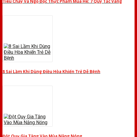
Tiêu Chảy Và Ngộ Độc Thực Phẩm Mùa Hè: 7 Quy Tắc Vàng
8 Sai Lầm Khi Dùng Điều Hòa Khiến Trẻ Dễ Bệnh
Đột Quỵ Gia Tăng Vào Mùa Nắng Nóng