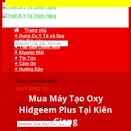
Skip
to
content
Trang chủ
✦ Dụng Cụ Y Tế và Spa
✦ Đồ Tiêu Hao
Tìm
✦ Thế Giới Chỉnh Nha
kiếm:
✦ Khuyến Mãi
✦ Tin Tức
✦ Cảm Ơn
✦ Hướng Dẫn
Chăm Sóc Khách Hàng
0825.8888.90
Mua Máy Tạo Oxy
Chưa có sản phẩm trong giỏ hàng.
Hidgeem Plus Tại Kiên
Giang
Tìm
kiếm: