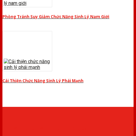
Phòng Tránh Suy Giảm Chức Năng Sinh Lý Nam Giới
Cải Thiện Chức Năng Sinh Lý Phái Mạnh
THIẾT BỊ Y TẾ CHÍNH HÃNG