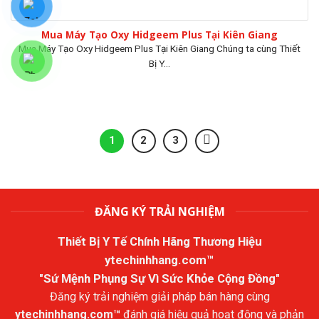
Mua Máy Tạo Oxy Hidgeem Plus Tại Kiên Giang
Mua Máy Tạo Oxy Hidgeem Plus Tại Kiên Giang Chúng ta cùng Thiết
Bị Y...
1
2
3
ĐĂNG KÝ TRẢI NGHIỆM
Thiết Bị Y Tế Chính Hãng Thương Hiệu
ytechinhhang.com™
"Sứ Mệnh Phụng Sự Vì Sức Khỏe Cộng Đồng"
Đăng ký trải nghiệm giải pháp bán hàng cùng
ytechinhhang.com™
đánh giá hiệu quả hoạt động và phản