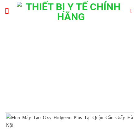
Skip
to
content
MUA MÁY TẠO OXY
HIDGEEM PLUS TẠI HẢI
PHÒNG