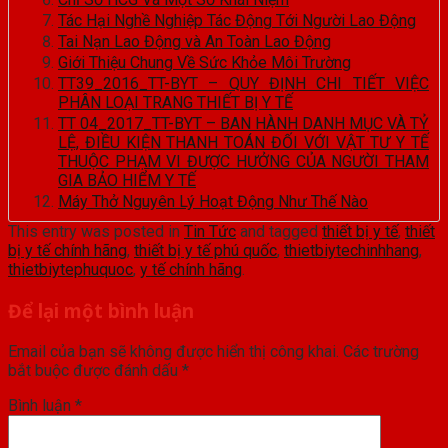
Tác Hại Nghề Nghiệp Tác Động Tới Người Lao Động
Tai Nạn Lao Động và An Toàn Lao Động
Giới Thiệu Chung Về Sức Khỏe Môi Trường
TT39_2016_TT-BYT – QUY ĐỊNH CHI TIẾT VIỆC
PHÂN LOẠI TRANG THIẾT BỊ Y TẾ
TT 04_2017_TT-BYT – BAN HÀNH DANH MỤC VÀ TỶ
LỆ, ĐIỀU KIỆN THANH TOÁN ĐỐI VỚI VẬT TƯ Y TẾ
THUỘC PHẠM VI ĐƯỢC HƯỞNG CỦA NGƯỜI THAM
GIA BẢO HIỂM Y TẾ
Máy Thở Nguyên Lý Hoạt Động Như Thế Nào
This entry was posted in
Tin Tức
and tagged
thiết bị y tế
,
thiết
bị y tế chính hãng
,
thiết bị y tế phú quốc
,
thietbiytechinhhang
,
thietbiytephuquoc
,
y tế chính hãng
.
Để lại một bình luận
Email của bạn sẽ không được hiển thị công khai.
Các trường
bắt buộc được đánh dấu
*
Bình luận
*