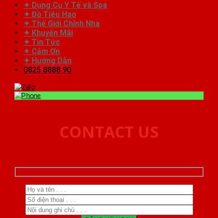
✦ Dụng Cụ Y Tế và Spa
✦ Đồ Tiêu Hao
✦ Thế Giới Chỉnh Nha
✦ Khuyến Mãi
✦ Tin Tức
✦ Cảm Ơn
✦ Hướng Dẫn
0825.8888.90
CONTACT US