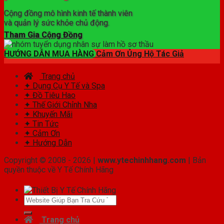
Cộng đồng mô hình kinh tế thành viên
và quản lý sức khỏe chủ động.
Tham Gia Cộng Đồng
HƯỚNG DẪN MUA HÀNG
Cảm Ơn Ủng Hộ Tác Giả
Trang chủ
✦ Dụng Cụ Y Tế và Spa
✦ Đồ Tiêu Hao
✦ Thế Giới Chỉnh Nha
✦ Khuyến Mãi
✦ Tin Tức
✦ Cảm Ơn
✦ Hướng Dẫn
Copyright © 2008 - 2026 |
www.ytechinhhang.com
| Bản
quyền thuộc về Y Tế Chính Hãng
Tìm
kiếm:
Trang chủ