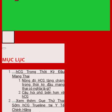
MỤC LỤC
hCG Trong Thời Kỳ Đầu
Mang Thai
Nồng độ HCG tăng chậm
trong thời kỳ đầu mang
thai có nghĩa là gì?
Câu hỏi phổ biến hơn về
hCG
Xem thêm: Que Thử Thai
Sớm hCG Trueline tại Y Tế
Chính Hãng