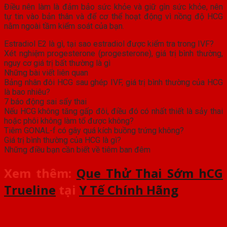
Điều nên làm là đảm bảo sức khỏe và giữ gìn sức khỏe, nên
tự tin vào bản thân và để cơ thể hoạt động vì nồng độ HCG
nằm ngoài tầm kiểm soát của bạn.
Estradiol E2 là gì, tại sao estradiol được kiểm tra trong IVF?
Xét nghiệm progesterone (progesterone), giá trị bình thường,
nguy cơ giá trị bất thường là gì
Những bài viết liên quan
Bảng nhân đôi HCG sau ghép IVF, giá trị bình thường của HCG
là bao nhiêu?
7 báo động sai sẩy thai
Nếu HCG không tăng gấp đôi, điều đó có nhất thiết là sảy thai
hoặc phôi không làm tổ được không?
Tiêm GONAL-f có gây quá kích buồng trứng không?
Giá trị bình thường của HCG là gì?
Những điều bạn cần biết về tiêm ban đêm
Xem thêm:
Que Thử Thai Sớm hCG
Trueline
tại
Y Tế Chính Hãng