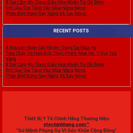
8 Sai Lầm Khi Dùng Điều Hòa Khiến Trẻ Dễ Bệnh
Đột Quỵ Gia Tăng Vào Mùa Nắng Nóng
Phân Biệt Đúng Say Nắng Và Say Nóng
RECENT POSTS
4 Nguyên Nhân Gây Nhiễm Trùng Da Mùa Hè
Tiêu Chảy Và Ngộ Độc Thực Phẩm Mùa Hè: 7 Quy Tắc
Vàng
8 Sai Lầm Khi Dùng Điều Hòa Khiến Trẻ Dễ Bệnh
Đột Quỵ Gia Tăng Vào Mùa Nắng Nóng
Phân Biệt Đúng Say Nắng Và Say Nóng
Đăng ký trải nghiệm
Thiết Bị Y Tế Chính Hãng Thương Hiệu
ytechinhhang.com™
"Sứ Mệnh Phụng Sự Vì Sức Khỏe Cộng Đồng"