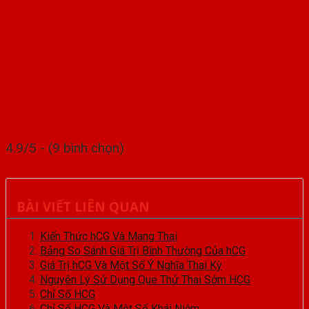
4.9/5 - (9 bình chọn)
BÀI VIẾT LIÊN QUAN
Kiến Thức hCG Và Mang Thai
Bảng So Sánh Giá Trị Bình Thường Của hCG
Giá Trị hCG Và Một Số Ý Nghĩa Thai Kỳ
Nguyên Lý Sử Dụng Que Thử Thai Sớm HCG
Chỉ Số HCG
Chỉ Số HCG Và Một Số Khái Niệm