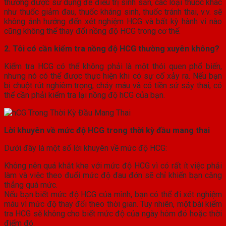
thường được sử dụng để điều trị sinh sản, các loại thuốc khác
như thuốc giảm đau, thuốc kháng sinh, thuốc tránh thai, v.v. sẽ
không ảnh hưởng đến xét nghiệm HCG và bất kỳ hành vi nào
cũng không thể thay đổi nồng độ HCG trong cơ thể.
2. Tôi có cần kiểm tra nồng độ HCG thường xuyên không?
Kiểm tra HCG có thể không phải là một thói quen phổ biến,
nhưng nó có thể được thực hiện khi có sự cố xảy ra. Nếu bạn
bị chuột rút nghiêm trọng, chảy máu và có tiền sử sảy thai, có
thể cần phải kiểm tra lại nồng độ hCG của bạn.
Lời khuyên về mức độ HCG trong thời kỳ đầu mang thai
Dưới đây là một số lời khuyên về mức độ HCG:
Không nên quá khắt khe với mức độ HCG vì có rất ít việc phải
làm và việc theo đuổi mức độ đau đớn sẽ chỉ khiến bạn căng
thẳng quá mức.
Nếu bạn biết mức độ HCG của mình, bạn có thể đi xét nghiệm
máu vì mức độ thay đổi theo thời gian. Tuy nhiên, một bài kiểm
tra HCG sẽ không cho biết mức độ của ngày hôm đó hoặc thời
điểm đó.