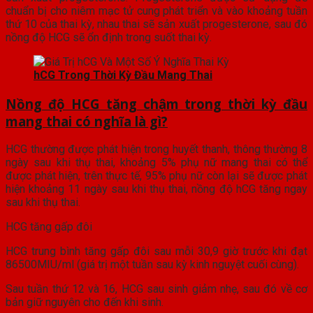
chuẩn bị cho niêm mạc tử cung phát triển và vào khoảng tuần
thứ 10 của thai kỳ, nhau thai sẽ sản xuất progesterone, sau đó
nồng độ HCG sẽ ổn định trong suốt thai kỳ.
hCG Trong Thời Kỳ Đầu Mang Thai
Nồng độ HCG tăng chậm trong thời kỳ đầu
mang thai có nghĩa là gì?
HCG thường được phát hiện trong huyết thanh, thông thường 8
ngày sau khi thụ thai, khoảng 5% phụ nữ mang thai có thể
được phát hiện, trên thực tế, 95% phụ nữ còn lại sẽ được phát
hiện khoảng 11 ngày sau khi thụ thai, nồng độ hCG tăng ngay
sau khi thụ thai.
HCG tăng gấp đôi
HCG trung bình tăng gấp đôi sau mỗi 30,9 giờ trước khi đạt
86500MIU/ml (giá trị một tuần sau kỳ kinh nguyệt cuối cùng).
Sau tuần thứ 12 và 16, HCG sau sinh giảm nhẹ, sau đó về cơ
bản giữ nguyên cho đến khi sinh.