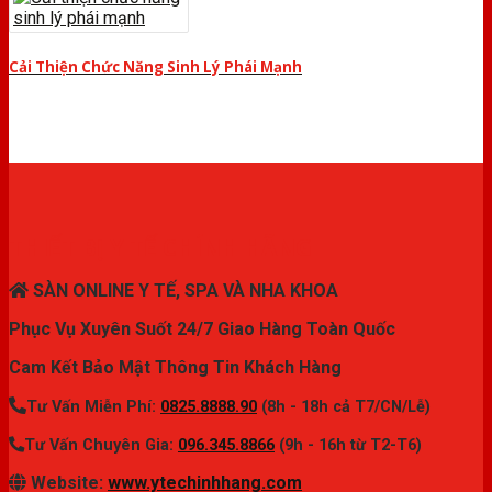
Cải Thiện Chức Năng Sinh Lý Phái Mạnh
THIẾT BỊ Y TẾ CHÍNH HÃNG
SÀN ONLINE Y TẾ, SPA VÀ NHA KHOA
Phục Vụ Xuyên Suốt 24/7 Giao Hàng Toàn Quốc
Cam Kết Bảo Mật Thông Tin Khách Hàng
Tư Vấn Miễn Phí:
0825.8888.90
(8h - 18h cả T7/CN/Lễ)
Tư Vấn Chuyên Gia:
096.345.8866
(9h - 16h từ T2-T6)
Website:
www.ytechinhhang.com