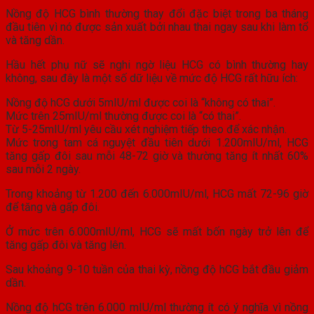
Nồng độ HCG bình thường thay đổi đặc biệt trong ba tháng
đầu tiên vì nó được sản xuất bởi nhau thai ngay sau khi làm tổ
và tăng dần.
Hầu hết phụ nữ sẽ nghi ngờ liệu HCG có bình thường hay
không, sau đây là một số dữ liệu về mức độ HCG rất hữu ích:
Nồng độ hCG dưới 5mIU/ml được coi là “không có thai”.
Mức trên 25mIU/ml thường được coi là “có thai”.
Từ 5-25mIU/ml yêu cầu xét nghiệm tiếp theo để xác nhận.
Mức trong tam cá nguyệt đầu tiên dưới 1.200mIU/ml, HCG
tăng gấp đôi sau mỗi 48-72 giờ và thường tăng ít nhất 60%
sau mỗi 2 ngày.
Trong khoảng từ 1.200 đến 6.000mIU/ml, HCG mất 72-96 giờ
để tăng và gấp đôi.
Ở mức trên 6.000mIU/ml, HCG sẽ mất bốn ngày trở lên để
tăng gấp đôi và tăng lên.
Sau khoảng 9-10 tuần của thai kỳ, nồng độ hCG bắt đầu giảm
dần.
Nồng độ hCG trên 6.000 mIU/ml thường ít có ý nghĩa vì nồng