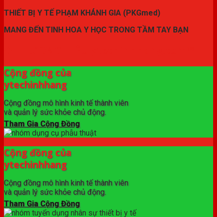
THIẾT BỊ Y TẾ PHẠM KHÁNH GIA (PKGmed)
MANG ĐẾN TINH HOA Y HỌC TRONG TẦM TAY BẠN
✦ THƯƠNG HIỆU ytechinhhang.com™
Cộng đồng của
ytechinhhang
Cộng đồng mô hình kinh tế thành viên
và quản lý sức khỏe chủ động.
Tham Gia Cộng Đồng
Cộng đồng của
ytechinhhang
Cộng đồng mô hình kinh tế thành viên
và quản lý sức khỏe chủ động.
Tham Gia Cộng Đồng