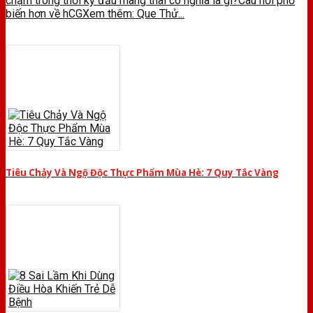
chậm trong thời kỳ đầu mang thai có nghĩa là gì?Câu hỏi phổ
biến hơn về hCGXem thêm: Que Thử...
Tiêu Chảy Và Ngộ Độc Thực Phẩm Mùa Hè: 7 Quy Tắc Vàng