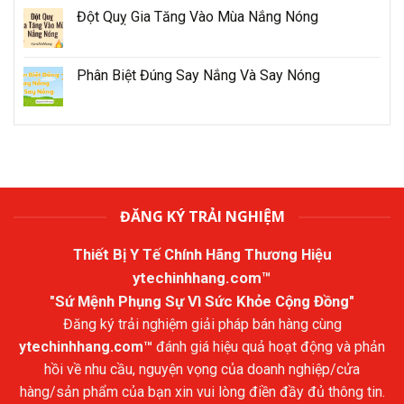
Đột Quỵ Gia Tăng Vào Mùa Nắng Nóng
Phân Biệt Đúng Say Nắng Và Say Nóng
ĐĂNG KÝ TRẢI NGHIỆM
Thiết Bị Y Tế Chính Hãng Thương Hiệu
ytechinhhang.com™
"Sứ Mệnh Phụng Sự Vì Sức Khỏe Cộng Đồng"
Đăng ký trải nghiệm giải pháp bán hàng cùng
ytechinhhang.com™
đánh giá hiệu quả hoạt động và phản
hồi về nhu cầu, nguyện vọng của doanh nghiệp/cửa
hàng/sản phẩm của bạn xin vui lòng điền đầy đủ thông tin.