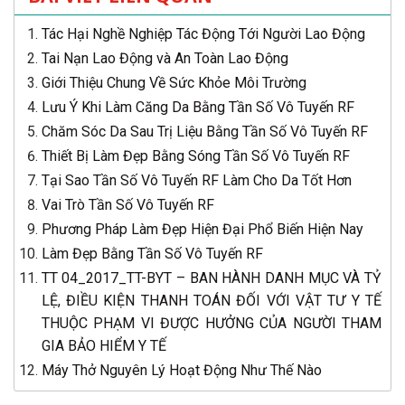
Tác Hại Nghề Nghiệp Tác Động Tới Người Lao Động
Tai Nạn Lao Động và An Toàn Lao Động
Giới Thiệu Chung Về Sức Khỏe Môi Trường
Lưu Ý Khi Làm Căng Da Bằng Tần Số Vô Tuyến RF
Chăm Sóc Da Sau Trị Liệu Bằng Tần Số Vô Tuyến RF
Thiết Bị Làm Đẹp Bằng Sóng Tần Số Vô Tuyến RF
Tại Sao Tần Số Vô Tuyến RF Làm Cho Da Tốt Hơn
Vai Trò Tần Số Vô Tuyến RF
Phương Pháp Làm Đẹp Hiện Đại Phổ Biến Hiện Nay
Làm Đẹp Bằng Tần Số Vô Tuyến RF
TT 04_2017_TT-BYT – BAN HÀNH DANH MỤC VÀ TỶ
LỆ, ĐIỀU KIỆN THANH TOÁN ĐỐI VỚI VẬT TƯ Y TẾ
THUỘC PHẠM VI ĐƯỢC HƯỞNG CỦA NGƯỜI THAM
GIA BẢO HIỂM Y TẾ
Máy Thở Nguyên Lý Hoạt Động Như Thế Nào