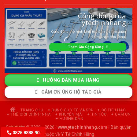
Cộng đồng của
ytechinhhang
Cộng đồng mô hình kinh tế thành viên và quản
lý sức khỏe chủ động.
Tham Gia Cộng Đồng
HƯỚNG DẪN MUA HÀNG
CẢM ƠN ỦNG HỘ TÁC GIẢ
TRANG CHỦ
✦ DỤNG CỤ Y TẾ VÀ SPA
✦ ĐỒ TIÊU HAO
✦ THẾ GIỚI CHỈNH NHA
✦ KHUYẾN MÃI
✦ TIN TỨC
✦ CẢM ƠN
✦ HƯỚNG DẪN
Copyright © 2008 - 2026 |
www.ytechinhhang.com
| Bản quyền
0825.8888.90
thuộc về Y Tế Chính Hãng