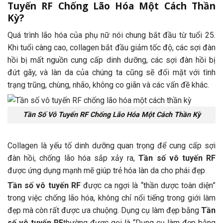
Tuyến RF Chống Lão Hóa Một Cách Thần
Kỳ?
Quá trình lão hóa của phụ nữ nói chung bắt đầu từ tuổi 25.
Khi tuổi càng cao, collagen bắt đầu giảm tốc độ, các sợi đàn
hồi bị mất nguồn cung cấp dinh dưỡng, các sợi đàn hồi bị
đứt gãy, và làn da của chúng ta cũng sẽ đối mặt với tình
trạng trũng, chùng, nhão, không co giãn và các vấn đề khác.
Tần Số Vô Tuyến RF Chống Lão Hóa Một Cách Thần Kỳ
Collagen là yếu tố dinh dưỡng quan trọng để cung cấp sợi
đàn hồi, chống lão hóa sắp xảy ra,
Tần số vô tuyến RF
được ứng dụng mạnh mẽ giúp trẻ hóa làn da cho phái đẹp
Tần số vô tuyến RF
được ca ngợi là “thần dược toàn diện”
trong việc chống lão hóa, không chỉ nổi tiếng trong giới làm
đẹp mà còn rất được ưa chuộng. Dụng cụ làm đẹp bằng
Tần
số vô tuyến RF
thường được gọi là “Dụng cụ làm đẹp bằng