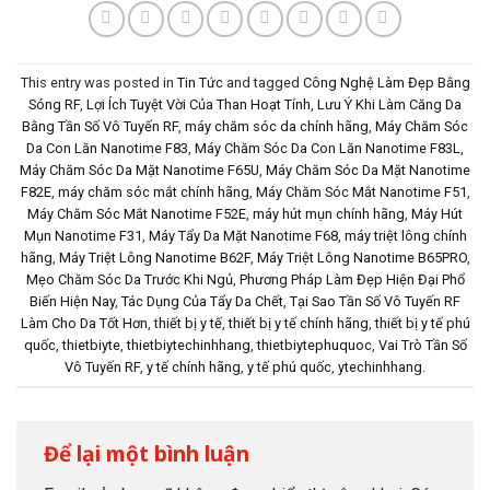
This entry was posted in
Tin Tức
and tagged
Công Nghệ Làm Đẹp Bằng
Sóng RF
,
Lợi Ích Tuyệt Vời Của Than Hoạt Tính
,
Lưu Ý Khi Làm Căng Da
Bằng Tần Số Vô Tuyến RF
,
máy chăm sóc da chính hãng
,
Máy Chăm Sóc
Da Con Lăn Nanotime F83
,
Máy Chăm Sóc Da Con Lăn Nanotime F83L
,
Máy Chăm Sóc Da Mặt Nanotime F65U
,
Máy Chăm Sóc Da Mặt Nanotime
F82E
,
máy chăm sóc mắt chính hãng
,
Máy Chăm Sóc Mắt Nanotime F51
,
Máy Chăm Sóc Mắt Nanotime F52E
,
máy hút mụn chính hãng
,
Máy Hút
Mụn Nanotime F31
,
Máy Tẩy Da Mặt Nanotime F68
,
máy triệt lông chính
hãng
,
Máy Triệt Lông Nanotime B62F
,
Máy Triệt Lông Nanotime B65PRO
,
Mẹo Chăm Sóc Da Trước Khi Ngủ
,
Phương Pháp Làm Đẹp Hiện Đại Phổ
Biến Hiện Nay
,
Tác Dụng Của Tẩy Da Chết
,
Tại Sao Tần Số Vô Tuyến RF
Làm Cho Da Tốt Hơn
,
thiết bị y tế
,
thiết bị y tế chính hãng
,
thiết bị y tế phú
quốc
,
thietbiyte
,
thietbiytechinhhang
,
thietbiytephuquoc
,
Vai Trò Tần Số
Vô Tuyến RF
,
y tế chính hãng
,
y tế phú quốc
,
ytechinhhang
.
Để lại một bình luận