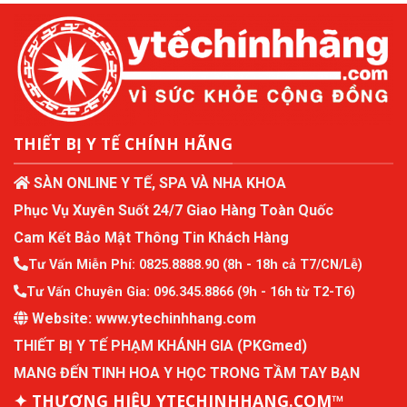
THIẾT BỊ Y TẾ CHÍNH HÃNG
SÀN ONLINE Y TẾ, SPA VÀ NHA KHOA
Phục Vụ Xuyên Suốt 24/7 Giao Hàng Toàn Quốc
Cam Kết Bảo Mật Thông Tin Khách Hàng
Tư Vấn Miễn Phí:
0825.8888.90
(8h - 18h cả T7/CN/Lễ)
Tư Vấn Chuyên Gia:
096.345.8866
(9h - 16h từ T2-T6)
Website:
www.ytechinhhang.com
THIẾT BỊ Y TẾ PHẠM KHÁNH GIA (PKGmed)
MANG ĐẾN TINH HOA Y HỌC TRONG TẦM TAY BẠN
✦ THƯƠNG HIỆU YTECHINHHANG.COM™