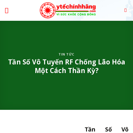
Skip
to
content
TIN TỨC
Tần Số Vô Tuyến RF Chống Lão Hóa
Một Cách Thần Kỳ?
Tần Số Vô