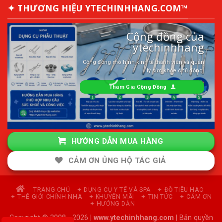
✦ THƯƠNG HIỆU YTECHINHHANG.COM™
Cộng đồng của
ytechinhhang
Cộng đồng mô hình kinh tế thành viên và quản
lý sức khỏe chủ động.
Tham Gia Cộng Đồng
HƯỚNG DẪN MUA HÀNG
CẢM ƠN ỦNG HỘ TÁC GIẢ
TRANG CHỦ
✦ DỤNG CỤ Y TẾ VÀ SPA
✦ ĐỒ TIÊU HAO
✦ THẾ GIỚI CHỈNH NHA
✦ KHUYẾN MÃI
✦ TIN TỨC
✦ CẢM ƠN
✦ HƯỚNG DẪN
Copyright © 2008 - 2026 |
www.ytechinhhang.com
| Bản quyền