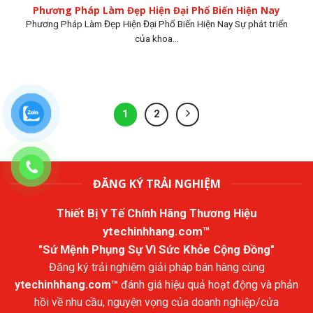
Phương Pháp Làm Đẹp Hiện Đại Phổ Biến Hiện Nay
Phương Pháp Làm Đẹp Hiện Đại Phổ Biến Hiện Nay Sự phát triển
của khoa...
1
2
ĐĂNG KÝ TRẢI NGHIỆM
Thiết Bị Y Tế Chính Hãng Thương Hiệu
ytechinhhang.com™
"Sứ Mệnh Phụng Sự Vì Sức Khỏe Cộng Đồng"
Đăng ký trải nghiệm giải pháp bán hàng cùng
ytechinhhang.com™
đánh giá hiệu quả hoạt động và phản
hồi về nhu cầu, nguyện vọng của doanh nghiệp/cửa