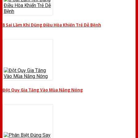
8 Sai Lầm Khi Dùng Điều Hòa Khiến Trẻ Dễ Bệnh
Đột Quỵ Gia Tăng Vào Mùa Nắng Nóng