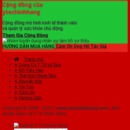
Cộng đồng của
ytechinhhang
Cộng đồng mô hình kinh tế thành viên
và quản lý sức khỏe chủ động.
Tham Gia Cộng Đồng
HƯỚNG DẪN MUA HÀNG
Cảm Ơn Ủng Hộ Tác Giả
Trang chủ
✦ Dụng Cụ Y Tế và Spa
✦ Đồ Tiêu Hao
✦ Thế Giới Chỉnh Nha
✦ Khuyến Mãi
✦ Tin Tức
✦ Cảm Ơn
✦ Hướng Dẫn
Copyright © 2008 - 2026 |
www.ytechinhhang.com
| Bản
quyền thuộc về Y Tế Chính Hãng