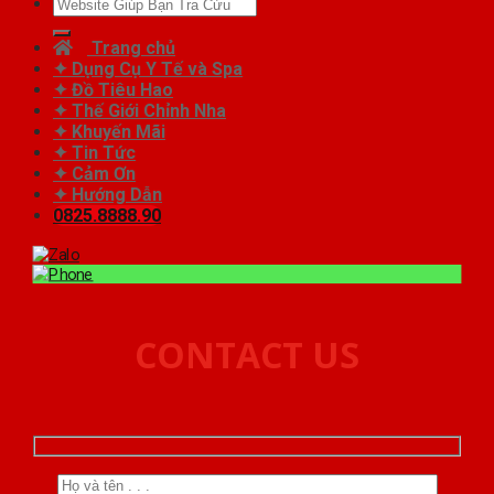
Tìm
kiếm:
Trang chủ
✦ Dụng Cụ Y Tế và Spa
✦ Đồ Tiêu Hao
✦ Thế Giới Chỉnh Nha
✦ Khuyến Mãi
✦ Tin Tức
✦ Cảm Ơn
✦ Hướng Dẫn
0825.8888.90
CONTACT US