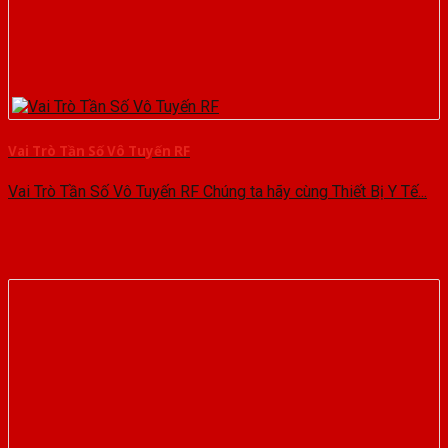
Vai Trò Tần Số Vô Tuyến RF
Vai Trò Tần Số Vô Tuyến RF Chúng ta hãy cùng Thiết Bị Y Tế...