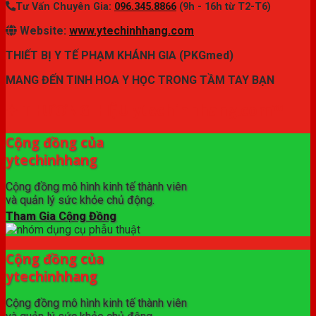
Tư Vấn Chuyên Gia:
096.345.8866
(9h - 16h từ T2-T6)
Website:
www.ytechinhhang.com
THIẾT BỊ Y TẾ PHẠM KHÁNH GIA (PKGmed)
MANG ĐẾN TINH HOA Y HỌC TRONG TẦM TAY BẠN
✦ THƯƠNG HIỆU ytechinhhang.com™
Cộng đồng của
ytechinhhang
Cộng đồng mô hình kinh tế thành viên
và quản lý sức khỏe chủ động.
Tham Gia Cộng Đồng
Cộng đồng của
ytechinhhang
Cộng đồng mô hình kinh tế thành viên