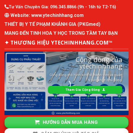
Tư Vấn Chuyên Gia:
096.345.8866
(9h - 16h từ T2-T6)
Website:
www.ytechinhhang.com
THIẾT BỊ Y TẾ PHẠM KHÁNH GIA (PKGmed)
MANG ĐẾN TINH HOA Y HỌC TRONG TẦM TAY BẠN
✦ THƯƠNG HIỆU YTECHINHHANG.COM™
Cộng đồng của
ytechinhhang
Cộng đồng mô hình kinh tế thành viên và quản
lý sức khỏe chủ động.
Tham Gia Cộng Đồng
HƯỚNG DẪN MUA HÀNG