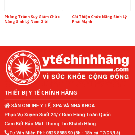
Phòng Tránh Suy Giảm Chức
Cải Thiện Chức Năng Sinh Lý
Năng Sinh Lý Nam Giới
Phái Mạnh
THIẾT BỊ Y TẾ CHÍNH HÃNG
SÀN ONLINE Y TẾ, SPA VÀ NHA KHOA
Phục Vụ Xuyên Suốt 24/7 Giao Hàng Toàn Quốc
Cam Kết Bảo Mật Thông Tin Khách Hàng
Tư Vấn Miễn Phí:
0825.8888.90
(8h - 18h cả T7/CN/Lễ)