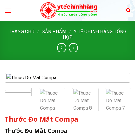
Skip
to
content
TRANG CHỦ
/
SẢN PHẨM
/
Y TẾ CHÍNH HÃNG TỔNG
HỢP
Thước Đo Mắt Compa
Thước Đo Mắt Compa