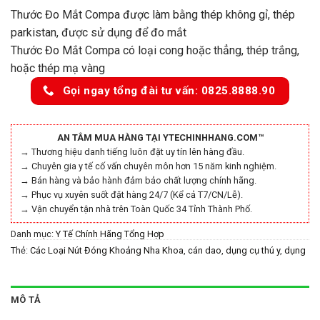
Thước Đo Mắt Compa được làm bằng thép không gỉ, thép
parkistan, được sử dụng để đo mắt
Thước Đo Mắt Compa có loại cong hoặc thẳng, thép trắng,
hoặc thép mạ vàng
Gọi ngay tổng đài tư vấn: 0825.8888.90
AN TÂM MUA HÀNG TẠI YTECHINHHANG.COM™
→ Thương hiệu danh tiếng luôn đặt uy tín lên hàng đầu.
→ Chuyên gia y tế cố vấn chuyên môn hơn 15 năm kinh nghiệm.
→ Bán hàng và bảo hành đảm bảo chất lượng chính hãng.
→ Phục vụ xuyên suốt đặt hàng 24/7 (Kể cả T7/CN/Lễ).
→ Vận chuyển tận nhà trên Toàn Quốc 34 Tỉnh Thành Phố.
Danh mục:
Y Tế Chính Hãng Tổng Hợp
Thẻ:
Các Loại Nút Đóng Khoảng Nha Khoa
,
cán dao
,
dụng cụ thú y
,
dụng
cụ y tế
,
dụng cụ y tế chính hãng
,
dungcuyte
,
dungcuytechinhhang
,
thám
châm 2 đầu
,
thiết bị y tế
,
thiết bị y tế chính hãng
,
thietbiyte
,
thietbiytechinhhang
,
Thước Đo Mắt Compa
,
y tế chính hãng
,
MÔ TẢ
ytechinhhang