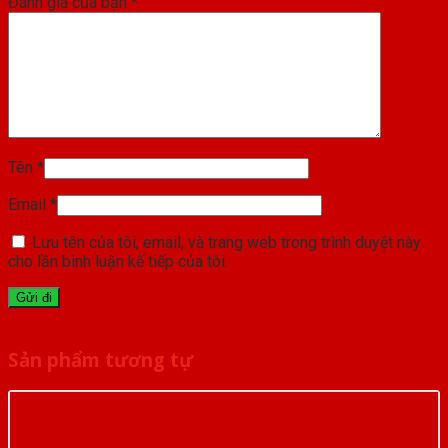
Đánh giá của bạn
*
Tên
*
Email
*
Lưu tên của tôi, email, và trang web trong trình duyệt này
cho lần bình luận kế tiếp của tôi.
Sản phẩm tương tự