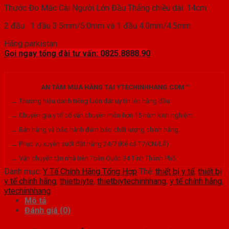
Thước Đo Mắc Cài Người Lớn Đầu Thẳng chiều dài: 14cm
2 đầu : 1 đầu 3.5mm/5.0mm và 1 đầu 4.0mm/4.5mm
Hãng parkistan
Gọi ngay tổng đài tư vấn: 0825.8888.90
AN TÂM MUA HÀNG TẠI YTECHINHHANG.COM™
→ Thương hiệu danh tiếng luôn đặt uy tín lên hàng đầu.
→ Chuyên gia y tế cố vấn chuyên môn hơn 15 năm kinh nghiệm.
→ Bán hàng và bảo hành đảm bảo chất lượng chính hãng.
→ Phục vụ xuyên suốt đặt hàng 24/7 (Kể cả T7/CN/Lễ).
→ Vận chuyển tận nhà trên Toàn Quốc 34 Tỉnh Thành Phố.
Danh mục:
Y Tế Chính Hãng Tổng Hợp
Thẻ:
thiết bị y tế
,
thiết bị
y tế chính hãng
,
thietbiyte
,
thietbiytechinhhang
,
y tế chính hãng
,
ytechinhhang
Mô tả
Đánh giá (0)