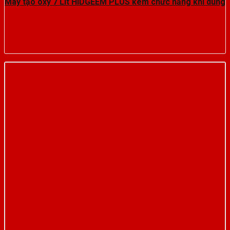
Máy tạo oxy 7 Lít HIDGEEM PLUS kèm chức năng khí dung