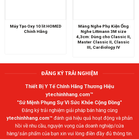
Máy Tạo Oxy 10 lít HOMED
Màng Nghe Phụ Kiện Ống
Chính Hãng
Nghe Littmann 3M size
4,3cm: Dùng cho Classic II,
Master Classic II, Classic
III, Cardiology IV
ĐĂNG KÝ TRẢI NGHIỆM
Thiết Bị Y Tế Chính Hãng Thương Hiệu
ytechinhhang.com™
"Sứ Mệnh Phụng Sự Vì Sức Khỏe Cộng Đồng"
Đăng ký trải nghiệm giải pháp bán hàng cùng
ytechinhhang.com™
đánh giá hiệu quả hoạt động và phản
hồi về nhu cầu, nguyện vọng của doanh nghiệp/cửa
hàng/sản phẩm của bạn xin vui lòng điền đầy đủ thông tin.