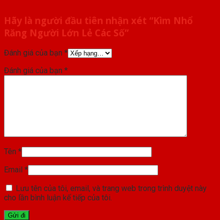
Hãy là người đầu tiên nhận xét “Kìm Nhổ
Răng Người Lớn Lẻ Các Số”
Đánh giá của bạn
*
Đánh giá của bạn
*
Tên
*
Email
*
Lưu tên của tôi, email, và trang web trong trình duyệt này
cho lần bình luận kế tiếp của tôi.