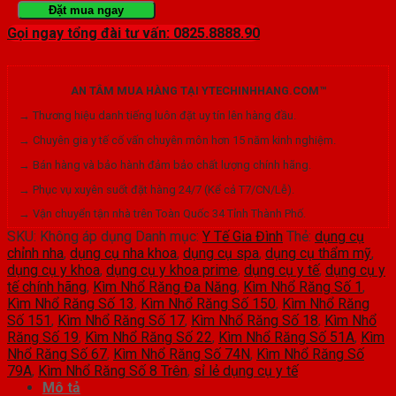
Nhổ
Đặt mua ngay
Gọi ngay tổng đài tư vấn: 0825.8888.90
Răng
Người
AN TÂM MUA HÀNG TẠI YTECHINHHANG.COM™
Lớn
→ Thương hiệu danh tiếng luôn đặt uy tín lên hàng đầu.
Lẻ
→ Chuyên gia y tế cố vấn chuyên môn hơn 15 năm kinh nghiệm.
Các
→ Bán hàng và bảo hành đảm bảo chất lượng chính hãng.
Số
→ Phục vụ xuyên suốt đặt hàng 24/7 (Kể cả T7/CN/Lễ).
→ Vận chuyển tận nhà trên Toàn Quốc 34 Tỉnh Thành Phố.
số
SKU:
Không áp dụng
Danh mục:
Y Tế Gia Đình
Thẻ:
dụng cụ
lượng
chỉnh nha
,
dụng cụ nha khoa
,
dụng cụ spa
,
dụng cụ thẩm mỹ
,
dụng cụ y khoa
,
dụng cụ y khoa prime
,
dụng cụ y tế
,
dụng cụ y
tế chính hãng
,
Kìm Nhổ Răng Đa Năng
,
Kìm Nhổ Răng Số 1
,
Kìm Nhổ Răng Số 13
,
Kìm Nhổ Răng Số 150
,
Kìm Nhổ Răng
Số 151
,
Kìm Nhổ Răng Số 17
,
Kìm Nhổ Răng Số 18
,
Kìm Nhổ
Răng Số 19
,
Kìm Nhổ Răng Số 22
,
Kìm Nhổ Răng Số 51A
,
Kìm
Nhổ Răng Số 67
,
Kìm Nhổ Răng Số 74N
,
Kìm Nhổ Răng Số
79A
,
Kìm Nhổ Răng Số 8 Trên
,
sỉ lẻ dụng cụ y tế
Mô tả