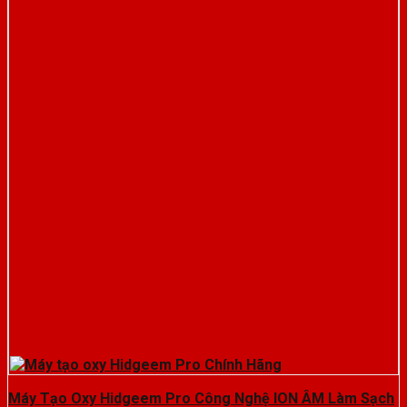
Máy Tạo Oxy Hidgeem Pro Công Nghệ ION ÂM Làm Sạch