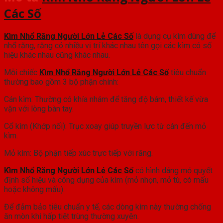
Các Số
Kìm Nhổ Răng Người Lớn Lẻ Các Số
là dụng cụ kìm dùng để
nhổ răng, răng có nhiều vị trí khác nhau tên gọi các kìm có số
hiệu khác nhau cũng khác nhau.
Mỗi chiếc
Kìm Nhổ Răng Người Lớn Lẻ Các Số
tiêu chuẩn
thường bao gồm 3 bộ phận chính:
Cán kìm: Thường có khía nhám để tăng độ bám, thiết kế vừa
vặn với lòng bàn tay.
Cổ kìm (Khớp nối): Trục xoay giúp truyền lực từ cán đến mỏ
kìm.
Mỏ kìm: Bộ phận tiếp xúc trực tiếp với răng.
Kìm Nhổ Răng Người Lớn Lẻ Các Số
có hình dáng mỏ quyết
định số hiệu và công dụng của kìm (mỏ nhọn, mỏ tù, có mấu
hoặc không mấu).
Để đảm bảo tiêu chuẩn y tế, các dòng kìm này thường chống
ăn mòn khi hấp tiệt trùng thường xuyên.