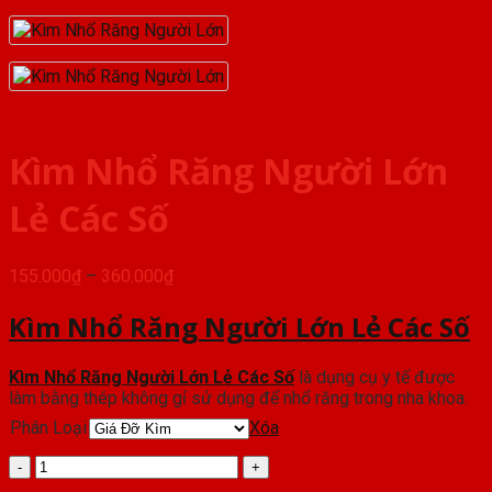
Kìm Nhổ Răng Người Lớn
Lẻ Các Số
Khoảng
155.000
₫
–
360.000
₫
giá:
từ
Kìm Nhổ Răng Người Lớn Lẻ Các Số
155.000₫
đến
Kìm Nhổ Răng Người Lớn Lẻ Các Số
là dụng cụ y tế được
360.000₫
làm bằng thép không gỉ sử dụng để nhổ răng trong nha khoa.
Phân Loại
Xóa
Kìm