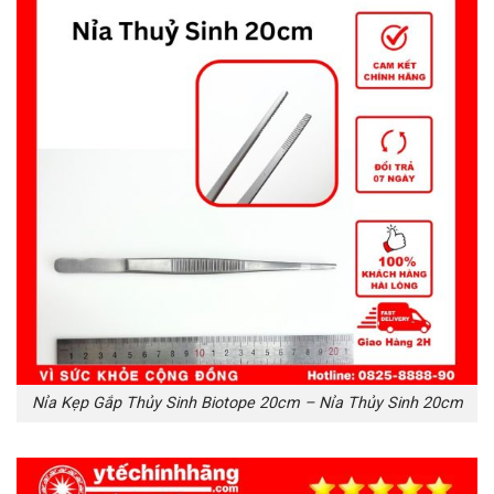
Nỉa Kẹp Gắp Thủy Sinh Biotope 20cm – Nỉa Thủy Sinh 20cm