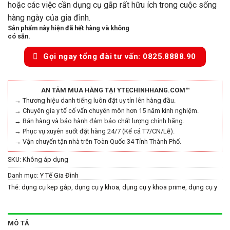
hoặc các việc cần dụng cụ gắp rất hữu ích trong cuộc sống
hàng ngày của gia đình.
Sản phẩm này hiện đã hết hàng và không
có sẵn.
Gọi ngay tổng đài tư vấn: 0825.8888.90
AN TÂM MUA HÀNG TẠI YTECHINHHANG.COM™
→ Thương hiệu danh tiếng luôn đặt uy tín lên hàng đầu.
→ Chuyên gia y tế cố vấn chuyên môn hơn 15 năm kinh nghiệm.
→ Bán hàng và bảo hành đảm bảo chất lượng chính hãng.
→ Phục vụ xuyên suốt đặt hàng 24/7 (Kể cả T7/CN/Lễ).
→ Vận chuyển tận nhà trên Toàn Quốc 34 Tỉnh Thành Phố.
SKU:
Không áp dụng
Danh mục:
Y Tế Gia Đình
Thẻ:
dụng cụ kẹp gắp
,
dụng cụ y khoa
,
dụng cụ y khoa prime
,
dụng cụ y
tế
,
dụng cụ y tế prime
,
kẹp gắp
,
Kẹp Gắp Biotope
,
Kẹp Gắp Thủy Sinh
,
kẹp gắp y tế
,
nhíp y tế
,
nỉa
,
Nỉa Kẹp Gắp Thủy Sinh Biotope
,
nỉa nhíp
,
nỉa
nhíp y tế
,
Nỉa Thủy Sinh
,
Nỉa Thủy Sinh 16cm
,
Nỉa Thủy Sinh 20cm
,
Nỉa
MÔ TẢ
Thủy Sinh 25cm
,
Nỉa Thủy Sinh 30cm
,
Nỉa Thủy Sinh 50cm
,
Nỉa Thủy Sinh