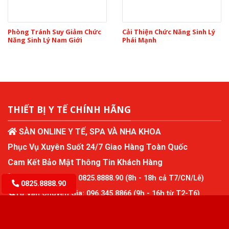
Phòng Tránh Suy Giảm Chức
Cải Thiện Chức Năng Sinh Lý
Năng Sinh Lý Nam Giới
Phái Mạnh
THIẾT BỊ Y TẾ CHÍNH HÃNG
SÀN ONLINE Y TẾ, SPA VÀ NHA KHOA
Phục Vụ Xuyên Suốt 24/7 Giao Hàng Toàn Quốc
Cam Kết Bảo Mật Thông Tin Khách Hàng
Tư Vấn Miễn Phí:
0825.8888.90
(8h - 18h cả T7/CN/Lễ)
0825.8888.90
Tư Vấn Chuyên Gia:
096.345.8866
(9h - 16h từ T2-T6)
Website:
www.ytechinhhang.com
THIẾT BỊ Y TẾ PHẠM KHÁNH GIA (PKGmed)