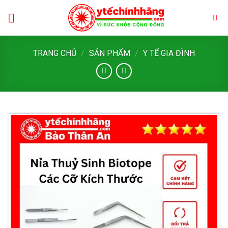
Skip
to
content
TRANG CHỦ
/
SẢN PHẨM
/
Y TẾ GIA ĐÌNH