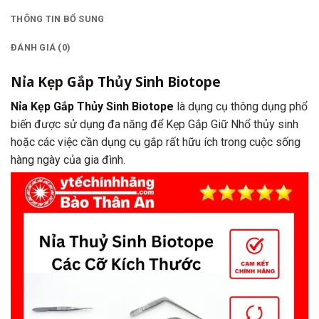
Chữ V 13cm
,
Nỉa Thủy Sinh Chữ V 16cm
,
Nỉa Thủy Sinh Chữ Z 16cm
,
Nỉa Y
THÔNG TIN BỔ SUNG
Tế
,
parkistan
,
prime
,
prime parkistan
,
prime tech surgico
ĐÁNH GIÁ (0)
Nỉa Kẹp Gắp Thủy Sinh Biotope
Nỉa Kẹp Gắp Thủy Sinh Biotope
là dụng cụ thông dụng phổ
biến được sử dụng đa năng để Kẹp Gắp Giữ Nhổ thủy sinh
hoặc các việc cần dụng cụ gắp rất hữu ích trong cuộc sống
hàng ngày của gia đình.