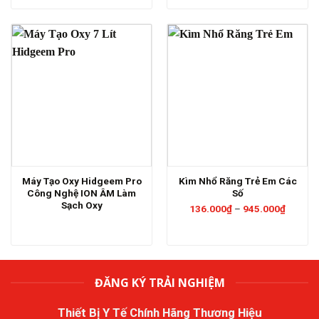
Máy Tạo Oxy Hidgeem Pro
Kìm Nhổ Răng Trẻ Em Các
Công Nghệ ION ÂM Làm
Số
Sạch Oxy
Khoảng
136.000
₫
–
945.000
₫
giá:
từ
136.00
đến
945.00
ĐĂNG KÝ TRẢI NGHIỆM
Thiết Bị Y Tế Chính Hãng Thương Hiệu