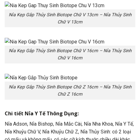
Nỉa Kẹp Gắp Thủy Sinh Biotope Chữ V 13cm – Nỉa Thủy Sinh
Chữ V 13cm
Nỉa Kẹp Gắp Thủy Sinh Biotope Chữ V 16cm – Nỉa Thủy Sinh
Chữ V 16cm
Nỉa Kẹp Gắp Thủy Sinh Biotope Chữ Z 16cm – Nỉa Thủy Sinh
Chữ Z 16cm
Chi tiết Nỉa Y Tế Thông Dụng:
Nỉa Adson, Nỉa Bishop, Nỉa Mắc Cài, Nỉa Nha Khoa, Nỉa Y Tế,
Nỉa Khuỷu Chữ V, Nỉa Khuỷu Chữ Z, Nỉa Thủy Sinh: có 2 loại
có mấu và không mấu, có các cỡ kích thước chiều dài khác