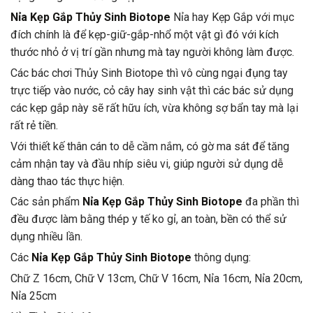
Nỉa Kẹp Gắp Thủy Sinh Biotope
Nỉa hay Kẹp Gắp với mục
đích chính là để kẹp-giữ-gắp-nhổ một vật gì đó với kích
thước nhỏ ở vị trí gần nhưng mà tay người không làm được.
Các bác chơi Thủy Sinh Biotope thì vô cùng ngại đụng tay
trực tiếp vào nước, cỏ cây hay sinh vật thì các bác sử dụng
các kẹp gắp này sẽ rất hữu ích, vừa không sợ bẩn tay mà lại
rất rẻ tiền.
Với thiết kế thân cán to dễ cầm nắm, có gờ ma sát để tăng
cảm nhận tay và đầu nhíp siêu vi, giúp người sử dụng dễ
dàng thao tác thực hiện.
Các sản phẩm
Nỉa Kẹp Gắp Thủy Sinh Biotope
đa phần thì
đều được làm bằng thép y tế ko gỉ, an toàn, bền có thể sử
dụng nhiều lần.
Các
Nỉa Kẹp Gắp Thủy Sinh Biotope
thông dụng:
Chữ Z 16cm, Chữ V 13cm, Chữ V 16cm, Nỉa 16cm, Nỉa 20cm,
Nỉa 25cm