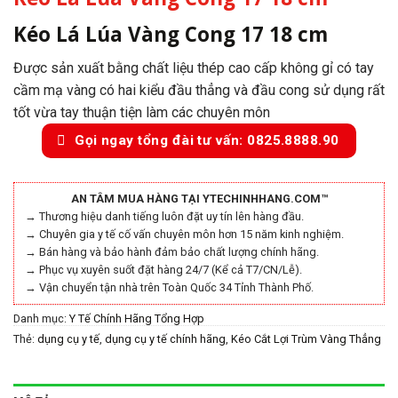
Kéo Lá Lúa Vàng Cong 17 18 cm
Được sản xuất bằng chất liệu thép cao cấp không gỉ có tay
cầm mạ vàng có hai kiểu đầu thẳng và đầu cong sử dụng rất
tốt vừa tay thuận tiện làm các chuyên môn
Gọi ngay tổng đài tư vấn: 0825.8888.90
AN TÂM MUA HÀNG TẠI YTECHINHHANG.COM™
→ Thương hiệu danh tiếng luôn đặt uy tín lên hàng đầu.
→ Chuyên gia y tế cố vấn chuyên môn hơn 15 năm kinh nghiệm.
→ Bán hàng và bảo hành đảm bảo chất lượng chính hãng.
→ Phục vụ xuyên suốt đặt hàng 24/7 (Kể cả T7/CN/Lễ).
→ Vận chuyển tận nhà trên Toàn Quốc 34 Tỉnh Thành Phố.
Danh mục:
Y Tế Chính Hãng Tổng Hợp
Thẻ:
dụng cụ y tế
,
dụng cụ y tế chính hãng
,
Kéo Cắt Lợi Trùm Vàng Thẳng
Cong 17 18 cm
,
Kéo Lá Lúa Vàng Cong 17 18 cm
,
Kéo Lá Lúa Vàng
Thẳng 17 18 cm
,
Kéo Lá Lúa Vàng Thẳng Cong 17 18 cm
,
Kéo Lá Lúa
Xanh Cong 17 18 cm
,
Kéo Lá Lúa Xanh Thẳng 17 18 cm
,
y tế chính hãng