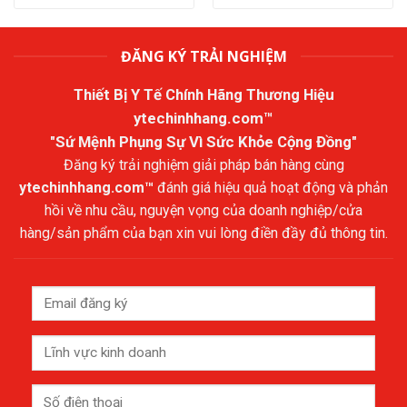
ĐĂNG KÝ TRẢI NGHIỆM
Thiết Bị Y Tế Chính Hãng Thương Hiệu
ytechinhhang.com™
"Sứ Mệnh Phụng Sự Vì Sức Khỏe Cộng Đồng"
Đăng ký trải nghiệm giải pháp bán hàng cùng
ytechinhhang.com™
đánh giá hiệu quả hoạt động và phản
hồi về nhu cầu, nguyện vọng của doanh nghiệp/cửa
hàng/sản phẩm của bạn xin vui lòng điền đầy đủ thông tin.