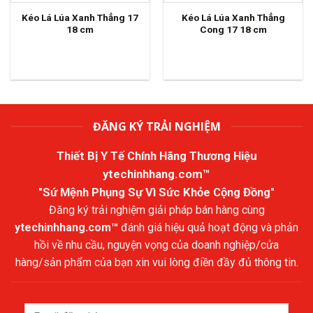
Kéo Lá Lúa Xanh Thẳng 17
Kéo Lá Lúa Xanh Thẳng
18 cm
Cong 17 18 cm
ĐĂNG KÝ TRẢI NGHIỆM
Thiết Bị Y Tế Chính Hãng Thương Hiệu
ytechinhhang.com™
"Sứ Mệnh Phụng Sự Vì Sức Khỏe Cộng Đồng"
Đăng ký trải nghiệm giải pháp bán hàng cùng
ytechinhhang.com™
đánh giá hiệu quả hoạt động và phản
hồi về nhu cầu, nguyện vọng của doanh nghiệp/cửa
hàng/sản phẩm của bạn xin vui lòng điền đầy đủ thông tin.