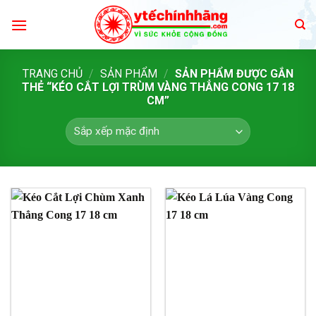
Skip
to
content
TRANG CHỦ
/
SẢN PHẨM
/
SẢN PHẨM ĐƯỢC GẮN
THẺ “KÉO CẮT LỢI TRÙM VÀNG THẲNG CONG 17 18
CM”