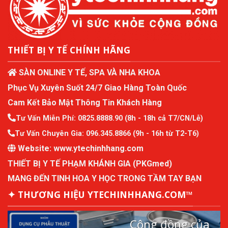
THIẾT BỊ Y TẾ CHÍNH HÃNG
SÀN ONLINE Y TẾ, SPA VÀ NHA KHOA
Phục Vụ Xuyên Suốt 24/7 Giao Hàng Toàn Quốc
Cam Kết Bảo Mật Thông Tin Khách Hàng
Tư Vấn Miễn Phí:
0825.8888.90
(8h - 18h cả T7/CN/Lễ)
Tư Vấn Chuyên Gia:
096.345.8866
(9h - 16h từ T2-T6)
Website:
www.ytechinhhang.com
THIẾT BỊ Y TẾ PHẠM KHÁNH GIA (PKGmed)
MANG ĐẾN TINH HOA Y HỌC TRONG TẦM TAY BẠN
✦ THƯƠNG HIỆU YTECHINHHANG.COM™
Cộng đồng của