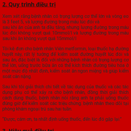
2. Quy trình điều trị
Xem xét rằng bệnh nhân có trọng lượng cơ thể lớn và vòng eo
là 3 feet 5, và lượng đường trong máu lúc đói và
sau khi ăn của anh ta đều tăng, nhưng lượng đường trong máu
lúc đói không vượt quá 10mmol/l và lượng đường trong máu
sau khi ăn không vượt quá 15mmol/l
Tôi kê đơn cho bệnh nhân Viên metformin, loại thuốc hạ đường
huyết này, rất lý tưởng để kiểm soát đường huyết lúc đói và
sau ăn, đặc biệt là đối với những bệnh nhân có trọng lượng cơ
thể lớn, uống trước bữa ăn có thể kích thích đường tiêu hóa ở
một mức độ nhất định, kiểm soát ăn ngon miệng và giúp kiểm
soát cân nặng.
Sau khi tôi giải thích chi tiết về tác dụng của thuốc và các tác
dụng phụ có thể xảy ra cho bệnh nhân, đồng thời giải thích
cách dùng thuốc, bệnh nhân nói rằng anh ta phải uống thuốc
đúng giờ để kiểm soát các triệu chứng. bệnh nhân theo dõi tại
phòng khám ngoại trú sau hai tuần.
“Được, cám ơn, ta nhất định uống thuốc, đến lúc đó gặp lại.”
3. Hiệu quả điều trị