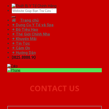
Tìm
kiếm:
Trang chủ
✦ Dụng Cụ Y Tế và Spa
✦ Đồ Tiêu Hao
✦ Thế Giới Chỉnh Nha
✦ Khuyến Mãi
✦ Tin Tức
✦ Cảm Ơn
✦ Hướng Dẫn
0825.8888.90
CONTACT US