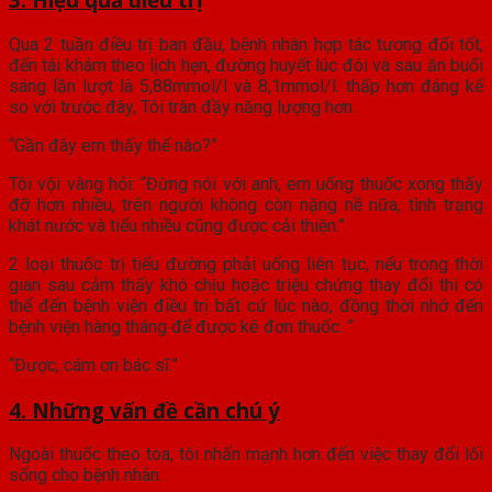
Qua 2 tuần điều trị ban đầu, bệnh nhân hợp tác tương đối tốt,
đến tái khám theo lịch hẹn, đường huyết lúc đói và sau ăn buổi
sáng lần lượt là 5,88mmol/l và 8,1mmol/l. thấp hơn đáng kể
so với trước đây, Tôi tràn đầy năng lượng hơn.
“Gần đây em thấy thế nào?”
Tôi vội vàng hỏi: “Đừng nói với anh, em uống thuốc xong thấy
đỡ hơn nhiều, trên người không còn nặng nề nữa, tình trạng
khát nước và tiểu nhiều cũng được cải thiện.”
2 loại thuốc trị tiểu đường phải uống liên tục, nếu trong thời
gian sau cảm thấy khó chịu hoặc triệu chứng thay đổi thì có
thể đến bệnh viện điều trị bất cứ lúc nào, đồng thời nhớ đến
bệnh viện hàng tháng để được kê đơn thuốc. ”
“Được, cám ơn bác sĩ.”
4. Những vấn đề cần chú ý
Ngoài thuốc theo toa, tôi nhấn mạnh hơn đến việc thay đổi lối
sống cho bệnh nhân.