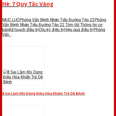
Hè: 7 Quy Tắc Vàng
MỤC LỤCPhỏng Vấn Bệnh Nhân Tiểu Đường Tập 22Phỏng
Vấn Bệnh Nhân Tiểu Đường Tập 22 Tóm tắt Thông tin cơ
bảnKế hoạch điều trịChu kỳ điều trịHiệu quả điều trịPhỏng
Vấn...
8 Sai Lầm Khi Dùng Điều Hòa Khiến Trẻ Dễ Bệnh