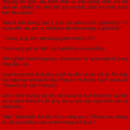
Khoảng hai ngày sau, bệnh nhân lại đến phòng khám với kết
quả xét nghiệm, tôi xem kết quả và chắc chắn với chẩn đoán
ban đầu của tôi.
“Anh bị tiểu đường loại 2, điều này anh có bất ngờ không? Từ
trước đến nay anh có biết bệnh đái tháo đường là gì không?”
” Chẳng lạ gì, mấy anh xung quanh mình bị rồi.”
Chức năng gan và thận của bạn không có vấn đề gì.
Xét nghiệm lipid trong máu, cholesterol và lipoprotein tỷ trọng
thấp đều cao.
Quan trọng nhất là đường huyết lúc đói và sau khi ăn. Tôi thấy
hai ngày nay nhịn ăn là trên 7mmol/l và đường huyết sau ăn là
7mmol/l Đạt trên 10mmol/l.
Giá trị bình thường lúc đói nói chung là dưới 6mmol/l, sau khi
ăn là dưới 8mmol/l, đó là lý do tại sao bạn cảm thấy yếu và
khát nước.
“Này” Bệnh nhân thở dài, tôi vội vàng an ủi: “Không sao, chúng
ta tích cực điều trị vẫn có thể khống chế được.”