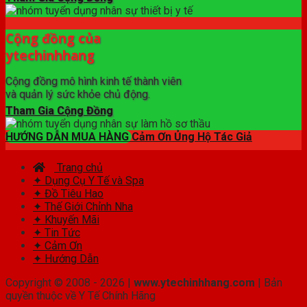
Cộng đồng của
ytechinhhang
Cộng đồng mô hình kinh tế thành viên
và quản lý sức khỏe chủ động.
Tham Gia Cộng Đồng
HƯỚNG DẪN MUA HÀNG
Cảm Ơn Ủng Hộ Tác Giả
Trang chủ
✦ Dụng Cụ Y Tế và Spa
✦ Đồ Tiêu Hao
✦ Thế Giới Chỉnh Nha
✦ Khuyến Mãi
✦ Tin Tức
✦ Cảm Ơn
✦ Hướng Dẫn
Copyright © 2008 - 2026 |
www.ytechinhhang.com
| Bản
quyền thuộc về Y Tế Chính Hãng