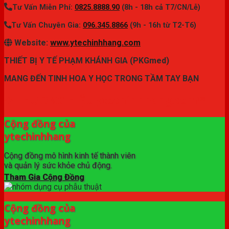
Tư Vấn Miễn Phí:
0825.8888.90
(8h - 18h cả T7/CN/Lễ)
Tư Vấn Chuyên Gia:
096.345.8866
(9h - 16h từ T2-T6)
Website:
www.ytechinhhang.com
THIẾT BỊ Y TẾ PHẠM KHÁNH GIA (PKGmed)
MANG ĐẾN TINH HOA Y HỌC TRONG TẦM TAY BẠN
✦ THƯƠNG HIỆU ytechinhhang.com™
Cộng đồng của
ytechinhhang
Cộng đồng mô hình kinh tế thành viên
và quản lý sức khỏe chủ động.
Tham Gia Cộng Đồng
Cộng đồng của
ytechinhhang