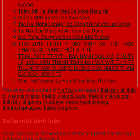
Đường
Thẩm Mỹ Tại Bệnh Viện Đa Khoa Hồng Hà
Chỉ Số HCG Và Một Số Khái Niệm
Tác Hại Nghề Nghiệp Tác Động Tới Người Lao Động
Tai Nạn Lao Động và An Toàn Lao Động
Giới Thiệu Chung Về Sức Khỏe Môi Trường
TT39_2016_TT-BYT – QUY ĐỊNH CHI TIẾT VIỆC
PHÂN LOẠI TRANG THIẾT BỊ Y TẾ
TT 04_2017_TT-BYT – BAN HÀNH DANH MỤC VÀ TỶ
LỆ, ĐIỀU KIỆN THANH TOÁN ĐỐI VỚI VẬT TƯ Y TẾ
THUỘC PHẠM VI ĐƯỢC HƯỞNG CỦA NGƯỜI THAM
GIA BẢO HIỂM Y TẾ
Máy Thở Nguyên Lý Hoạt Động Như Thế Nào
This entry was posted in
Tin Tức
and tagged
thiết bị y tế
,
thiết
bị y tế chính hãng
,
thiết bị y tế phú quốc
,
thiết bị y tế sài gòn
,
thiết bị y tế tphcm
,
thietbiyte
,
thietbiytechinhhang
,
thietbiytephuquoc
,
thietbiytetphcm
.
Để lại một bình luận
Email của bạn sẽ không được hiển thị công khai.
Các trường
bắt buộc được đánh dấu
*